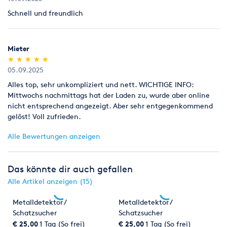
Schnell und freundlich
Mieter
(*)
(*)
(*)
(*)
(*)
★
★
★
★
★
★
★
★
★
★
05.09.2025
Alles top, sehr unkompliziert und nett. WICHTIGE INFO:
Mittwochs nachmittags hat der Laden zu, wurde aber online
nicht entsprechend angezeigt. Aber sehr entgegenkommend
gelöst! Voll zufrieden.
Alle Bewertungen anzeigen
Das könnte dir auch gefallen
Alle Artikel anzeigen (15)
Metalldetektor /
Metalldetektor /
Schatzsucher
Schatzsucher
€ 25,00
1 Tag (So frei)
€ 25,00
1 Tag (So frei)