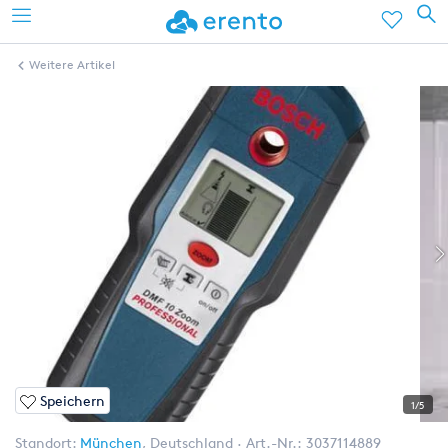
Weitere Artikel
Speichern
1/5
Standort:
München
,
Deutschland
Art.-Nr.:
3037114889