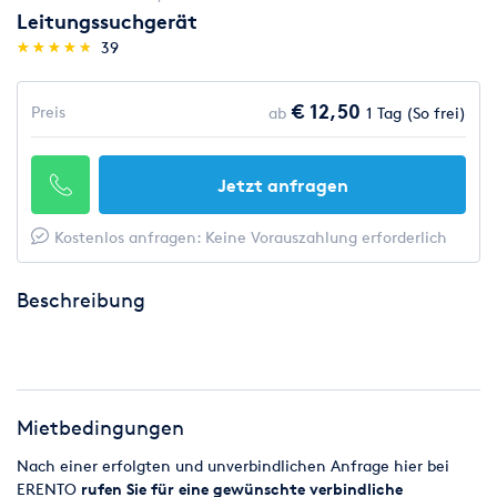
Leitungssuchgerät
(*)
(*)
(*)
(*)
(*)
★
★
★
★
★
★
★
★
★
★
39
€ 12,50
Preis
ab
1 Tag (So frei)
Jetzt anfragen
Kostenlos anfragen: Keine Vorauszahlung erforderlich
Beschreibung
Mietbedingungen
Nach einer erfolgten und unverbindlichen Anfrage hier bei
ERENTO
rufen Sie für eine gewünschte verbindliche