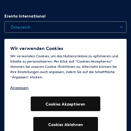
Erento International
Österreich
Jobs
Kontakt
News
Hilfe
Datenschutzerklärung
Wir verwenden Cookies
AGB
Impressum
Cookie-Einstellungen ändern
Wir verwenden Cookies, um das Nutzererlebnis zu optimieren und
Inhalte zu personalisieren. Per Klick auf "Cookies Akzeptieren"
stimmen Sie unseren Cookie-Richtlinien zu. Alternativ können Sie
Ihre Einstellungen auch anpassen, indem Sie auf die Schaltfläche
Folge uns auf
"Anpassen" klicken.
Anpassen
Cookies Akzeptieren
© 2003 - 2026 Erento Campanda GmbH - Alle Rechte
vorbehalten
Ausgewiesene Marken gehören den jeweiligen Eigentümern.
Cookies Ablehnen