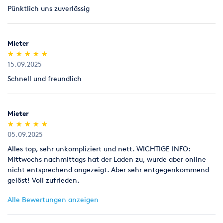
der Prüfung auf mögliche Kabelbrüche oder Überlastungen
Pünktlich uns zuverlässig
Fenster und Türen
der Prüfung der Dämmung von Fenstern, Türen und
Mieter
Rollladenkästen
(*)
(*)
(*)
(*)
(*)
★
★
★
★
★
★
★
★
★
★
Ermittlung von Zugluftquellen
15.09.2025
der Lokalisierung von Quellen für eindringendes Wasser
Schnell und freundlich
oder undichten Stellen
Messwerte speichern und weitergeben
Verbinden Sie die GTC 400 C Professional über WiFi mit der
Mieter
Bosch Measuring Master App. Die aufgenommenen Bilder und
(*)
(*)
(*)
(*)
(*)
★
★
★
★
★
★
★
★
★
★
die Messwerte können gespeichert und zur Vorbereitung und
05.09.2025
Durchführung von Maßnahmen weitergeleitet werden.
Alles top, sehr unkompliziert und nett. WICHTIGE INFO:
Mittwochs nachmittags hat der Laden zu, wurde aber online
Laden Sie die kostenlose Bosch Measuring Master App
nicht entsprechend angezeigt. Aber sehr entgegenkommend
herunter (AppStore und GooglePlay)
gelöst! Voll zufrieden.
Alle Bewertungen anzeigen