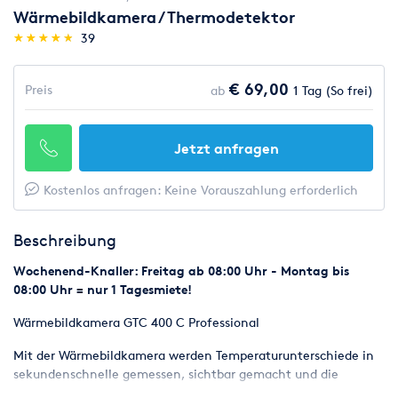
Wärmebildkamera / Thermodetektor
(*)
(*)
(*)
(*)
(*)
★
★
★
★
★
★
★
★
★
★
39
€ 69,00
Preis
ab
1 Tag (So frei)
Jetzt anfragen
Kostenlos anfragen: Keine Vorauszahlung erforderlich
Beschreibung
Wochenend-Knaller: Freitag ab 08:00 Uhr - Montag bis
08:00 Uhr = nur 1 Tagesmiete!
Wärmebildkamera GTC 400 C Professional
Mit der Wärmebildkamera werden Temperaturunterschiede in
sekundenschnelle gemessen, sichtbar gemacht und die
Ergebnisse einfach dokumentiert.