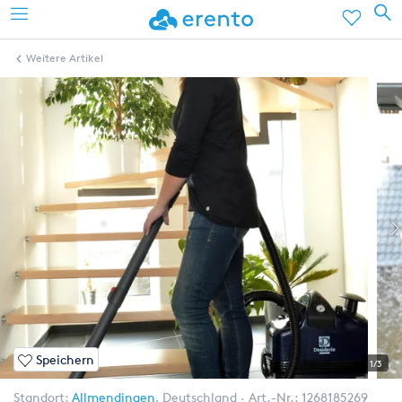
Weitere Artikel
Speichern
1/3
Standort:
Allmendingen
,
Deutschland
Art.-Nr.:
1268185269