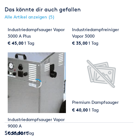
Das könnte dir auch gefallen
Alle Artikel anzeigen (5)
Industriedampfsauger Vapor
Industriedampfreiniger
3000 A Plus
Vapor 3000
€ 45,00
1 Tag
€ 35,00
1 Tag
Premium Dampfsauger
€ 40,00
1 Tag
Industriedampfsauger Vapor
9000 A
Standort
€ 55,00
1 Tag