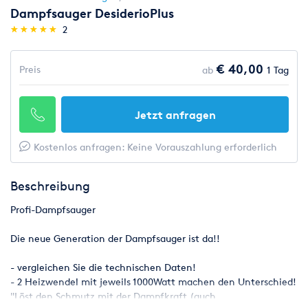
Dampfsauger DesiderioPlus
(*)
(*)
(*)
(*)
(*)
★
★
★
★
★
★
★
★
★
★
2
€ 40,00
Preis
ab
1 Tag
Jetzt anfragen
Kostenlos anfragen: Keine Vorauszahlung erforderlich
Beschreibung
Profi-Dampfsauger
Die neue Generation der Dampfsauger ist da!!
- vergleichen Sie die technischen Daten!
- 2 Heizwendel mit jeweils 1000Watt machen den Unterschied!
"Löst den Schmutz mit der Dampfkraft (auch