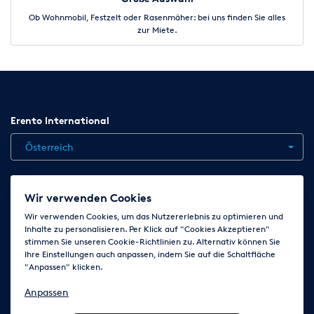
Ob Wohnmobil, Festzelt oder Rasenmäher: bei uns finden Sie alles
zur Miete.
Erento International
Österreich
Jobs
Kontakt
News
Hilfe
Datenschutzerklärung
Wir verwenden Cookies
AGB
Impressum
Cookie-Einstellungen ändern
Wir verwenden Cookies, um das Nutzererlebnis zu optimieren und
Inhalte zu personalisieren. Per Klick auf "Cookies Akzeptieren"
stimmen Sie unseren Cookie-Richtlinien zu. Alternativ können Sie
Ihre Einstellungen auch anpassen, indem Sie auf die Schaltfläche
Folge uns auf
"Anpassen" klicken.
Anpassen