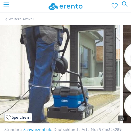
Weitere Artikel
Speichern
1/4
Standort:
Schwarzenbek
,
Deutschland
Art.-Nr.:
9756323289