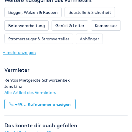
Weitere Kategorien des Vermieters
Bagger, Walzen & Raupen
Baustelle & Sicherheit
Betonverarbeitung
Gerüst & Leiter
Kompressor
Stromerzeuger & Stromverteiler
Anhänger
Betonbearbeitung
Bodenverdichter & Rüttler
+ mehr anzeigen
Bohren, Stemmen & Befestigen
Druckluftgeräte
Vermieter
Fräsen & Schneiden
Gartengeräte
Rentas Mietgeräte Schwarzenbek
Jens Linz
Heizung & Klima
Klempnerbedarf
Alle Artikel des Vermieters
+49...
Rufnummer anzeigen
Mess- & Prüfgeräte
Reinigungstechnik
Renovieren
Sägen, Hobeln & Schleifen
Das könnte dir auch gefallen
Schweißen & Löten
Umziehen
Licht & Effekte