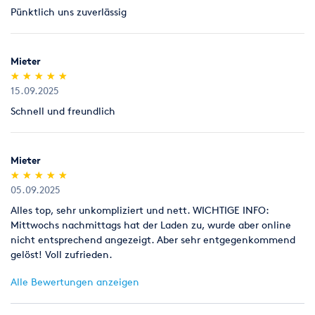
Pünktlich uns zuverlässig
Legitimation
Als Neukunde bitten wir Sie einen gültigen amtlichen
Lichtbildausweis mit Adressangabe vorzulegen
Mieter
(Personalausweis).
(*)
(*)
(*)
(*)
(*)
★
★
★
★
★
★
★
★
★
★
15.09.2025
Schnell und freundlich
Mieter
(*)
(*)
(*)
(*)
(*)
★
★
★
★
★
★
★
★
★
★
05.09.2025
Alles top, sehr unkompliziert und nett. WICHTIGE INFO:
Mittwochs nachmittags hat der Laden zu, wurde aber online
nicht entsprechend angezeigt. Aber sehr entgegenkommend
gelöst! Voll zufrieden.
Alle Bewertungen anzeigen