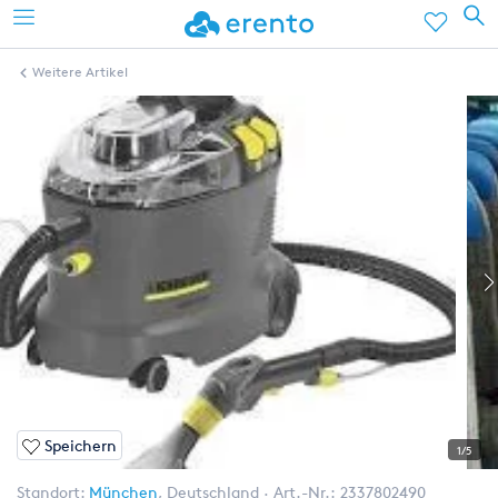
Weitere Artikel
Speichern
1/5
Standort:
München
,
Deutschland
Art.-Nr.:
2337802490