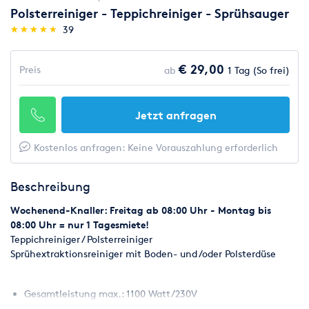
Polsterreiniger - Teppichreiniger - Sprühsauger
(*)
(*)
(*)
(*)
(*)
★
★
★
★
★
★
★
★
★
★
39
€ 29,00
Preis
ab
1 Tag (So frei)
Jetzt anfragen
Kostenlos anfragen: Keine Vorauszahlung erforderlich
Beschreibung
Wochenend-Knaller: Freitag ab 08:00 Uhr - Montag bis
08:00 Uhr = nur 1 Tagesmiete!
Teppichreiniger / Polsterreiniger
Sprühextraktionsreiniger mit Boden- und /oder Polsterdüse
Gesamtleistung max.: 1100 Watt/230V
Wassersäule: 2100 mm