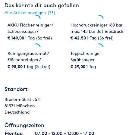
Das könnte dir auch gefallen
Alle Artikel anzeigen (23)
AKKU Flächenreiniger /
Hochdruckreiniger 160 bar
Scheuersauger /
max. 145 bar Betriebsdruck
Reinigungsautomat
€ 149,00
1 Tag (So frei)
€ 42,50
1 Tag (So frei)
Reinigungsautomat /
Teppichreiniger -
Flächenreiniger /
Sprühsauger
Scheuersauger - COLUMBUS
€ 98,00
1 Tag (So frei)
€ 29,00
1 Tag
RA 55 K 40
Standort
Brudermühlstr. 54
81371
München
Deutschland
Öffnungszeiten
Montag
07:00 - 12:00 + 13:00 - 17:00