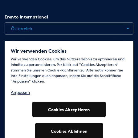
Erento International
Österreich
Jobs
Kontakt
News
Hilfe
Datenschutzerklärung
Wir verwenden Cookies
AGB
Impressum
Cookie-Einstellungen ändern
Wir verwenden Cookies, um das Nutzererlebnis zu optimieren und
Inhalte zu personalisieren. Per Klick auf "Cookies Akzeptieren"
stimmen Sie unseren Cookie-Richtlinien zu. Alternativ können Sie
Ihre Einstellungen auch anpassen, indem Sie auf die Schaltfläche
Folge uns auf
"Anpassen" klicken.
Anpassen
Cookies Akzeptieren
© 2003 - 2026 Erento Campanda GmbH - Alle Rechte
vorbehalten
Ausgewiesene Marken gehören den jeweiligen Eigentümern.
Cookies Ablehnen