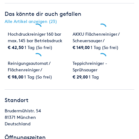
Das könnte dir auch gefallen
Alle Artikel anzeigen (23)
Hochdruckreiniger 160 bar
AKKU Flächenreiniger /
max. 145 bar Betriebsdruck
Scheuersauger /
Reinigungsautomat
€ 42,50
1 Tag (So frei)
€ 149,00
1 Tag (So frei)
Reinigungsautomat /
Teppichreiniger -
Flächenreiniger /
Sprühsauger
Scheuersauger - COLUMBUS
€ 98,00
1 Tag (So frei)
€ 29,00
1 Tag
RA 55 K 40
Standort
Brudermühlstr. 54
81371
München
Deutschland
Öffnungszeiten