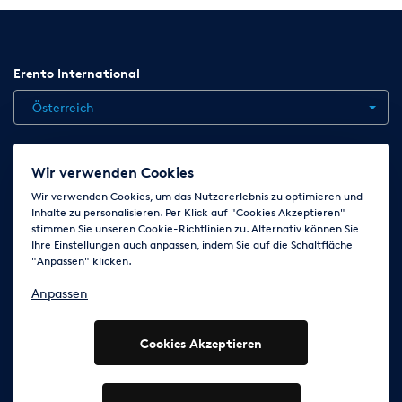
Erento International
Österreich
Jobs
Kontakt
News
Hilfe
Datenschutzerklärung
Wir verwenden Cookies
AGB
Impressum
Cookie-Einstellungen ändern
Wir verwenden Cookies, um das Nutzererlebnis zu optimieren und
Inhalte zu personalisieren. Per Klick auf "Cookies Akzeptieren"
stimmen Sie unseren Cookie-Richtlinien zu. Alternativ können Sie
Ihre Einstellungen auch anpassen, indem Sie auf die Schaltfläche
Folge uns auf
"Anpassen" klicken.
Anpassen
Cookies Akzeptieren
© 2003 - 2026 Erento Campanda GmbH - Alle Rechte
vorbehalten
Ausgewiesene Marken gehören den jeweiligen Eigentümern.