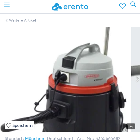
Weitere Artikel
Speichern
1/4
Standort:
München
,
Deutschland
Art.-Nr.:
3355665682