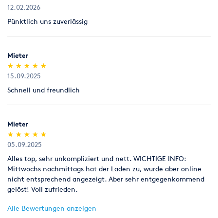
ungeöffnet (kein Anbruch).
12.02.2026
Pünktlich uns zuverlässig
Legitimation
Als Neukunde bitten wir Sie einen gültigen amtlichen
Lichtbildausweis mit Adressangabe vorzulegen
Mieter
(Personalausweis).
(*)
(*)
(*)
(*)
(*)
★
★
★
★
★
★
★
★
★
★
15.09.2025
Schnell und freundlich
Mieter
(*)
(*)
(*)
(*)
(*)
★
★
★
★
★
★
★
★
★
★
05.09.2025
Alles top, sehr unkompliziert und nett. WICHTIGE INFO:
Mittwochs nachmittags hat der Laden zu, wurde aber online
nicht entsprechend angezeigt. Aber sehr entgegenkommend
gelöst! Voll zufrieden.
Alle Bewertungen anzeigen