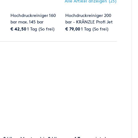
Alle Artikel anzeigen (23)
Hochdruckreiniger 160
Hochdruckreiniger 200
bar max. 145 bar
bar - KRÄNZLE Profi Jet
Betriebsdruck
B10-200
€ 42,50
1 Tag (So frei)
€ 79,00
1 Tag (So frei)
0