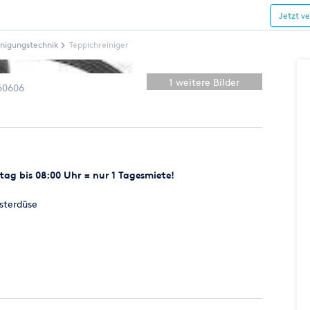
Jetzt v
inigungstechnik
Teppichreiniger
1 weitere Bilder
60606
ag bis 08:00 Uhr = nur 1 Tagesmiete!
sterdüse