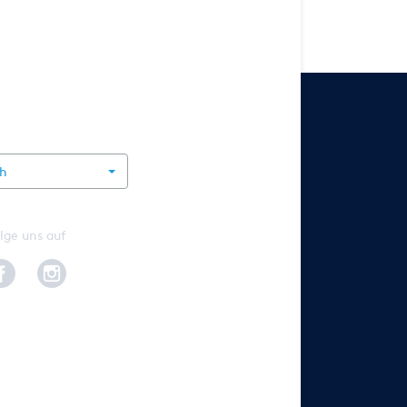
rnational
ch
lge uns auf