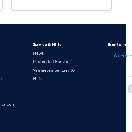
Service & Hilfe
Erento Inte
News
Österrei
Mieten bei Erento
Vermieten bei Erento
Fo
g
Hilfe
n ändern