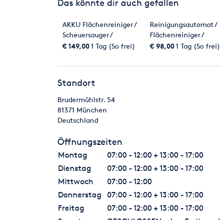
Das könnte dir auch gefallen
AKKU Flächenreiniger /
Reinigungsautomat /
Scheuersauger /
Flächenreiniger /
Reinigungsautomat
Scheuersauger -
€ 149,00
1 Tag (So frei)
€ 98,00
1 Tag (So frei)
COLUMBUS RA 55 K 4
Standort
Brudermühlstr. 54
81371
München
Deutschland
Öffnungszeiten
Montag
07:00 - 12:00 + 13:00 - 17:00
Dienstag
07:00 - 12:00 + 13:00 - 17:00
Mittwoch
07:00 - 12:00
Donnerstag
07:00 - 12:00 + 13:00 - 17:00
Freitag
07:00 - 12:00 + 13:00 - 17:00