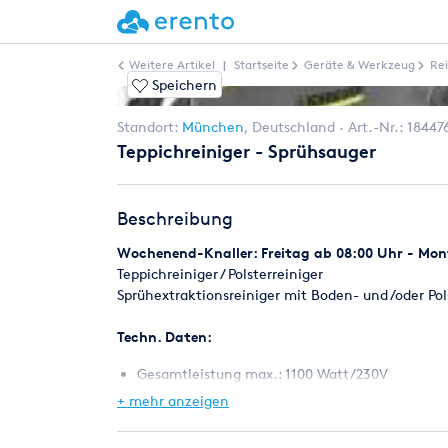
Weitere Artikel
|
Startseite
Geräte & Werkzeug
Re
Speichern
Standort:
München
,
Deutschland
Art.-Nr.:
18447
Teppichreiniger - Sprühsauger
Beschreibung
Wochenend-Knaller: Freitag ab 08:00 Uhr - Mont
Teppichreiniger / Polsterreiniger
Sprühextraktionsreiniger mit Boden- und /oder Pol
Techn. Daten:
Gesamtleistung max.: 1100 Watt/230V
Wassersäule: 2100 mm
+ mehr anzeigen
Frisch-/Schmutzwassertank: 7 Liter
Pumpendruck max.: 2 bar