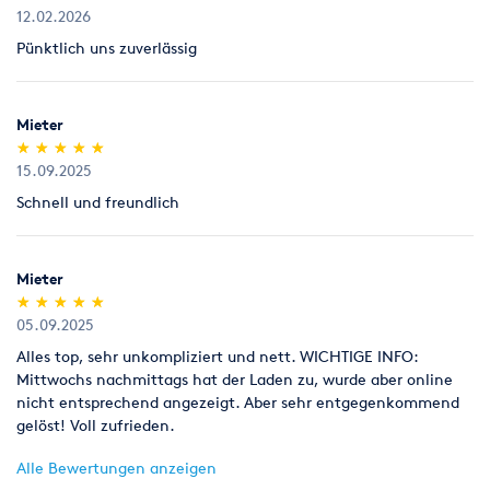
ungeöffnet (kein Anbruch).
12.02.2026
Pünktlich uns zuverlässig
Legitimation
Als Neukunde bitten wir Sie einen gültigen amtlichen
Lichtbildausweis mit Adressangabe vorzulegen
Mieter
(Personalausweis).
(*)
(*)
(*)
(*)
(*)
★
★
★
★
★
★
★
★
★
★
15.09.2025
Schnell und freundlich
Mieter
(*)
(*)
(*)
(*)
(*)
★
★
★
★
★
★
★
★
★
★
05.09.2025
Alles top, sehr unkompliziert und nett. WICHTIGE INFO:
Mittwochs nachmittags hat der Laden zu, wurde aber online
nicht entsprechend angezeigt. Aber sehr entgegenkommend
gelöst! Voll zufrieden.
Alle Bewertungen anzeigen