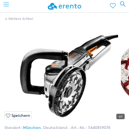
Weitere Artikel
Speichern
1/7
Standort:
München
,
Deutschland
Art.-Nr.:
5640819078