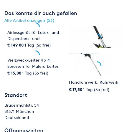
Das könnte dir auch gefallen
Alle Artikel anzeigen (53)
Airlessgerät für Latex- und
Dispersions- und
Fassedenfarben
€ 149,00
1 Tag (So frei)
Teppichstripper
Vielzweck-Leiter 4 x 4
€ 49,00
1 Tag (So frei)
Sprossen für Malerarbeiten
€ 15,00
1 Tag (So frei)
Handrührwerk, Rührwerk
€ 17,50
1 Tag (So frei)
Standort
Brudermühlstr. 54
81371
München
Deutschland
Öffnungszeiten