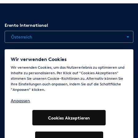
Erento International
Österreich
Jobs
Kontakt
News
Hilfe
Datenschutzerklärung
Wir verwenden Cookies
AGB
Impressum
Cookie-Einstellungen ändern
Wir verwenden Cookies, um das Nutzererlebnis zu optimieren und
Inhalte zu personalisieren. Per Klick auf "Cookies Akzeptieren"
stimmen Sie unseren Cookie-Richtlinien zu. Alternativ können Sie
Ihre Einstellungen auch anpassen, indem Sie auf die Schaltfläche
Folge uns auf
"Anpassen" klicken.
Anpassen
Cookies Akzeptieren
© 2003 - 2026 Erento Campanda GmbH - Alle Rechte
vorbehalten
Ausgewiesene Marken gehören den jeweiligen Eigentümern.