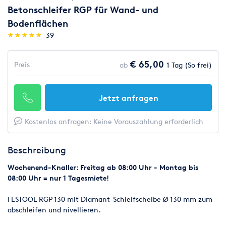
Betonschleifer RGP für Wand- und
Bodenflächen
(*)
(*)
(*)
(*)
(*)
★
★
★
★
★
★
★
★
★
★
39
€ 65,00
Preis
ab
1 Tag (So frei)
Jetzt anfragen
Kostenlos anfragen: Keine Vorauszahlung erforderlich
Beschreibung
Wochenend-Knaller: Freitag ab 08:00 Uhr - Montag bis
08:00 Uhr = nur 1 Tagesmiete!
FESTOOL RGP 130 mit Diamant-Schleifscheibe Ø 130 mm zum
abschleifen und nivellieren.