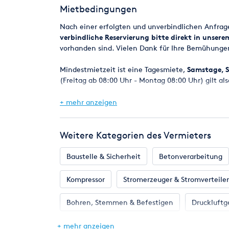
Mietbedingungen
Absaugkanal für wirksame externe Absaugung z.B.
Nach einer erfolgten und unverbindlichen Anfra
BOSCH GFZ 16-35 AC:
verbindliche Reservierung bitte direkt in unser
vorhanden sind. Vielen Dank für Ihre Bemühunge
Nennaufnahmeleistung 1.600 W
Hubzahl bei Leerlauf 850 2.500 min-1
Mindestmietzeit ist eine Tagesmiete,
Samstage, S
Gewicht ohne Kabel 5,2 kg
(Freitag ab 08:00 Uhr - Montag 08:00 Uhr) gilt als
Schwert, Länge 350 mm
Hublänge 50 mm
Bei Reservierungen werden die Geräte in der Regel
+ mehr anzeigen
spätestens am nächsten Werktag um 8.00 Uhr.
Eine Verfügbarkeitsgarantie kann jedoch nicht z
Weitere Kategorien des Vermieters
Maschinen z.B. durch einen Defekt kurzfristig ni
selbstverständlich alles daran setzen, in jedem F
Baustelle & Sicherheit
Betonverarbeitung
Mietpreise und Kaution
Kompressor
Stromerzeuger & Stromverteiler
Die angegebenen Mietpreise beziehen sich auf ein
Die Kaution ist bei Mietbeginn zu entrichten nur
Bohren, Stemmen & Befestigen
Druckluftg
VISA - AmericanExpress).
Gartengeräte
Hebetechnik
Heizung &
+ mehr anzeigen