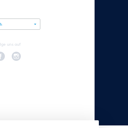
rnational
ch
lge uns auf