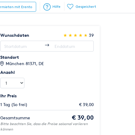
Hilfe
Gespeichert
ermieten mit Erento
(*)
(*)
(*)
(*)
(*)
Wunschdaten
★
★
★
★
★
★
★
★
★
★
39
Standort
München 81371, DE
Anzahl
Ihr Preis
1 Tag (So frei)
€ 39,00
€ 39,00
Gesamtsumme
Bitte beachten Sie, dass die Preise saisonal variieren
können