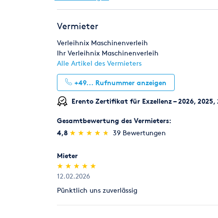
Die Kautionshöhe entspricht dem zu erwarteten 
Risikoeinstufung individuell durch unsere Mitarbe
Pumpen
Reinigungstechnik
Renoviere
Vermieter
Rücknahme von Verbrauchsmaterial
Schweißen & Löten
Umziehen
Werksta
Verbrauchsmaterial (z.B. Schleifpapiere für Parke
Verleihnix Maschinenverleih
innerhalb von 7 Tagen zum Verkaufspreis zurück, 
Ihr Verleihnix Maschinenverleih
Alle Artikel des Vermieters
Legitimation
+49...
Rufnummer anzeigen
Als Neukunde bitten wir Sie einen gültigen amtli
(Personalausweis).
Erento Zertifikat für Exzellenz – 2026, 2025,
Gesamtbewertung des Vermieters:
(*)
(*)
(*)
(*)
(*)
4,8
★
★
★
★
★
★
★
★
★
★
39 Bewertungen
Mieter
(*)
(*)
(*)
(*)
(*)
★
★
★
★
★
★
★
★
★
★
12.02.2026
Pünktlich uns zuverlässig