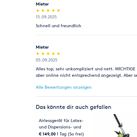
Mieter
(*)
(*)
(*)
(*)
(*)
★
★
★
★
★
★
★
★
★
★
15.09.2025
Schnell und freundlich
Mieter
(*)
(*)
(*)
(*)
(*)
★
★
★
★
★
★
★
★
★
★
05.09.2025
Alles top, sehr unkompliziert und nett. WICHTIG
aber online nicht entsprechend angezeigt. Aber 
Alle Bewertungen anzeigen
Das könnte dir auch gefallen
Airlessgerät für Latex-
und Dispersions- und
Fassedenfarben
€ 149,00
1 Tag (So frei)