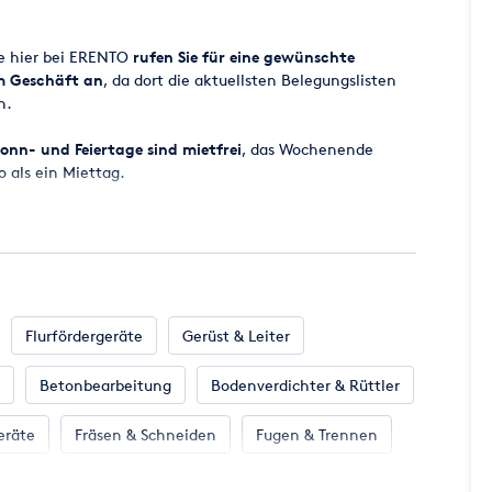
 mit Industriesauger.
ge hier bei ERENTO
rufen Sie für eine gewünschte
em Geschäft an
, da dort die aktuellsten Belegungslisten
n.
onn- und Feiertage sind mietfrei
, das Wochenende
o als ein Miettag.
 ab 8.00 Uhr bereitgestellt, der Miettag endet
ugesagt werden, da es vorkommen kann, dass zugesagte
cht zur Verfügung stehen. Wir werden aber
all eine entsprechende Maschine für Sie parat zu haben.
Flurfördergeräte
Gerüst & Leiter
Betonbearbeitung
Bodenverdichter & Rüttler
en Miettag incl. der gesetzlichen Mehrwertsteuer.
 per EC-KARTE MIT PIN oder Kreditkarte (MasterCard -
eräte
Fräsen & Schneiden
Fugen & Trennen
 Klima
Klempnerbedarf
Mess- & Prüfgeräte