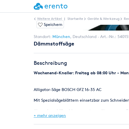
Weitere Artikel
|
Startseite
Geräte & Werkzeug
Re
Speichern
Standort:
München
,
Deutschland
Art.-Nr.:
54015
Dämmstoffsäge
Beschreibung
Wochenend-Knaller: Freitag ab 08:00 Uhr - Mont
Alligator-Säge BOSCH GFZ 16-35 AC
Mit Spezialsägeblättern einsetzbar zum Schneide
Absaugkanal für wirksame externe Absaugung z.B.
+ mehr anzeigen