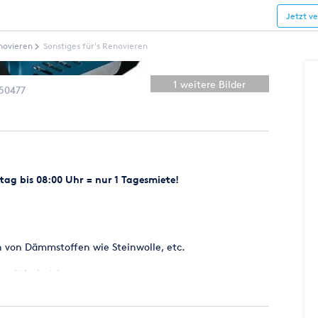
Jetzt v
novieren
Sonstiges für's Renovieren
1 weitere Bilder
50477
ag bis 08:00 Uhr = nur 1 Tagesmiete!
n von Dämmstoffen wie Steinwolle, etc.
 mit Industriesauger.