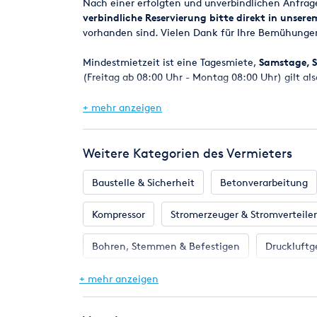
Nach einer erfolgten und unverbindlichen Anfra
verbindliche Reservierung bitte direkt in unser
vorhanden sind. Vielen Dank für Ihre Bemühunge
Mindestmietzeit ist eine Tagesmiete,
Samstage, S
(Freitag ab 08:00 Uhr - Montag 08:00 Uhr) gilt als
Bei Reservierungen werden die Geräte in der Regel
+ mehr anzeigen
spätestens am nächsten Werktag um 8.00 Uhr.
Eine Verfügbarkeitsgarantie kann jedoch nicht z
Weitere Kategorien des Vermieters
Maschinen z.B. durch einen Defekt kurzfristig ni
selbstverständlich alles daran setzen, in jedem F
Baustelle & Sicherheit
Betonverarbeitung
Mietpreise und Kaution
Kompressor
Stromerzeuger & Stromverteiler
Die angegebenen Mietpreise beziehen sich auf ein
Die Kaution ist bei Mietbeginn zu entrichten nur
Bohren, Stemmen & Befestigen
Druckluftg
VISA - AmericanExpress).
Gartengeräte
Hebetechnik
Heizung &
+ mehr anzeigen
Die Kautionshöhe entspricht dem zu erwarteten 
Risikoeinstufung individuell durch unsere Mitarbe
Pumpen
Reinigungstechnik
Renoviere