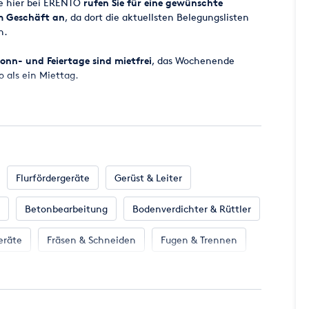
ge hier bei ERENTO
rufen Sie für eine gewünschte
em Geschäft an
, da dort die aktuellsten Belegungslisten
n.
onn- und Feiertage sind mietfrei
, das Wochenende
o als ein Miettag.
 ab 8.00 Uhr bereitgestellt, der Miettag endet
ugesagt werden, da es vorkommen kann, dass zugesagte
cht zur Verfügung stehen. Wir werden aber
all eine entsprechende Maschine für Sie parat zu haben.
Flurfördergeräte
Gerüst & Leiter
Betonbearbeitung
Bodenverdichter & Rüttler
en Miettag incl. der gesetzlichen Mehrwertsteuer.
 per EC-KARTE MIT PIN oder Kreditkarte (MasterCard -
eräte
Fräsen & Schneiden
Fugen & Trennen
 Klima
Klempnerbedarf
Mess- & Prüfgeräte
Rechnungsbetrag. Die Kautionshöhe kann je nach
iter jederzeit erhöht oder aber auch erlassen werden.
n
Sägen, Hobeln & Schleifen