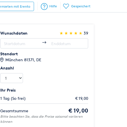
Hilfe
Gespeichert
ermieten mit Erento
(*)
(*)
(*)
(*)
(*)
Wunschdaten
★
★
★
★
★
★
★
★
★
★
39
Standort
München 81371, DE
Anzahl
Ihr Preis
1 Tag (So frei)
€ 19,00
€ 19,00
Gesamtsumme
Bitte beachten Sie, dass die Preise saisonal variieren
können