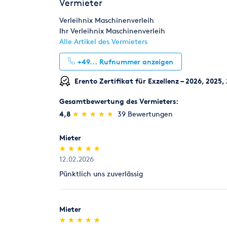
Vermieter
Rücknahme von Verbrauchsmaterial
Schweißen & Löten
Umziehen
Werksta
Verbrauchsmaterial (z.B. Schleifpapiere für Parke
Verleihnix Maschinenverleih
innerhalb von 7 Tagen zum Verkaufspreis zurück, 
Ihr Verleihnix Maschinenverleih
Alle Artikel des Vermieters
Legitimation
+49...
Rufnummer anzeigen
Als Neukunde bitten wir Sie einen gültigen amtli
(Personalausweis).
Erento Zertifikat für Exzellenz – 2026, 2025,
Gesamtbewertung des Vermieters:
(*)
(*)
(*)
(*)
(*)
4,8
★
★
★
★
★
★
★
★
★
★
39 Bewertungen
Mieter
(*)
(*)
(*)
(*)
(*)
★
★
★
★
★
★
★
★
★
★
12.02.2026
Pünktlich uns zuverlässig
Mieter
(*)
(*)
(*)
(*)
(*)
★
★
★
★
★
★
★
★
★
★