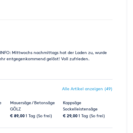
E INFO: Mittwochs nachmittags hat der Laden zu, wurde
sehr entgegenkommend gelöst! Voll zufrieden.
Alle Artikel anzeigen (49)
e
Mauersäge / Betonsäge
Kappsäge
GÖLZ
Sockelleistensäge
FESTO SYMMETRIC 70
€ 89,00
1 Tag (So frei)
€ 29,00
1 Tag (So frei)