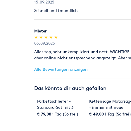
15.09.2025
Schnell und freundlich
Mieter
(*)
(*)
(*)
(*)
(*)
★
★
★
★
★
★
★
★
★
★
05.09.2025
Alles top, sehr unkompliziert und nett. WICHTIG
aber online nicht entsprechend angezeigt. Aber 
Alle Bewertungen anzeigen
Das könnte dir auch gefallen
Parkettschleifer -
Kettensäge Motorsäg
Standard-Set mit 3
- immer mit neuer
Geräten zum
Kette!
€ 79,00
1 Tag (So frei)
€ 49,00
1 Tag (So frei)
Sonderpreis