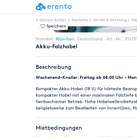
Weitere Artikel
|
Startseite
Geräte & Werkzeug
Säg
Speichern
Standort:
München
,
Deutschland
Art.-Nr.:
91573
Akku-Falzhobel
Beschreibung
Wochenend-Knaller: Freitag ab 08:00 Uhr - Mont
Kompakter Akku-Hobel (18 V) für härteste Beansp
kompakter Hobel mit einer maximalen Falztiefe 
Geräuscharmer Betrieb. Hohe Hobelwellendrehzahl
beispielsweise zum Bearbeiten von Innentüren, P
Mietbedingungen