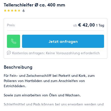
Tellerschleifer Ø ca. 400 mm
(*)
(*)
(*)
(*)
(*)
★
★
★
★
★
★
★
★
★
★
6
€ 42,00
Preis
ab
1 Tag
Jetzt anfragen
Kostenlos anfragen: Keine Vorauszahlung erforderlich
Beschreibung
Für Fein- und Zwischenschliff bei Parkett und Kork, zum
Polieren von Hartböden und zum Anschleifen von
Estrichböden.
Sowie zum einarbeiten von Ölen und Wachsen.
Schleifmittel und Pads können bei uns erworben werden und
werden nach Verbrauch abgerechnet.