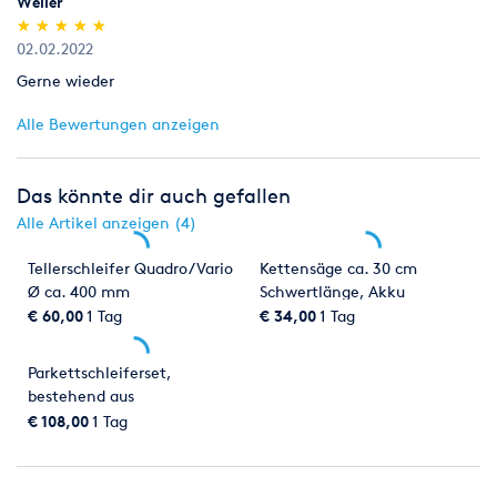
Weiler
(*)
(*)
(*)
(*)
(*)
★
★
★
★
★
★
★
★
★
★
02.02.2022
Gerne wieder
Alle Bewertungen anzeigen
Das könnte dir auch gefallen
Alle Artikel anzeigen (4)
Tellerschleifer Quadro/Vario
Kettensäge ca. 30 cm
Ø ca. 400 mm
Schwertlänge, Akku
€ 60,00
1 Tag
€ 34,00
1 Tag
Parkettschleiferset,
bestehend aus
Parkettwalzen-, Teller- und
€ 108,00
1 Tag
Randschleifer