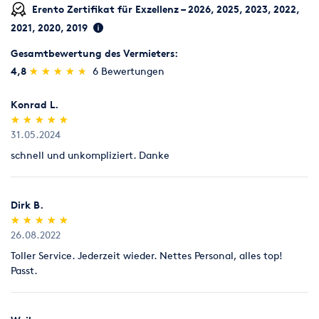
Erento Zertifikat für Exzellenz – 2026, 2025, 2023, 2022,
2021, 2020, 2019
Gesamtbewertung des Vermieters:
(*)
(*)
(*)
(*)
(*)
4,8
★
★
★
★
★
★
★
★
★
★
6 Bewertungen
Konrad L.
(*)
(*)
(*)
(*)
(*)
★
★
★
★
★
★
★
★
★
★
31.05.2024
schnell und unkompliziert. Danke
Dirk B.
(*)
(*)
(*)
(*)
(*)
★
★
★
★
★
★
★
★
★
★
26.08.2022
Toller Service. Jederzeit wieder. Nettes Personal, alles top!
Passt.