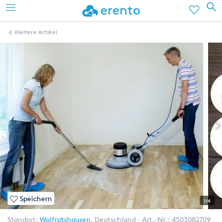
Weitere Artikel
Speichern
1/4
Standort:
Wolfratshausen
,
Deutschland
Art.-Nr.:
4503082709