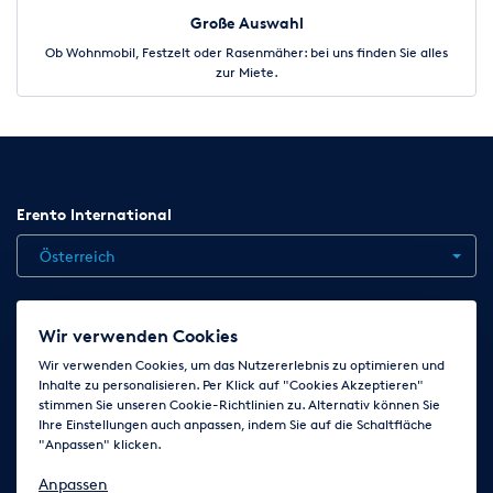
Große Auswahl
Ob Wohnmobil, Festzelt oder Rasenmäher: bei uns finden Sie alles
zur Miete.
Erento International
Österreich
Jobs
Kontakt
News
Hilfe
Datenschutzerklärung
Wir verwenden Cookies
AGB
Impressum
Cookie-Einstellungen ändern
Wir verwenden Cookies, um das Nutzererlebnis zu optimieren und
Inhalte zu personalisieren. Per Klick auf "Cookies Akzeptieren"
stimmen Sie unseren Cookie-Richtlinien zu. Alternativ können Sie
Ihre Einstellungen auch anpassen, indem Sie auf die Schaltfläche
Folge uns auf
"Anpassen" klicken.
Anpassen