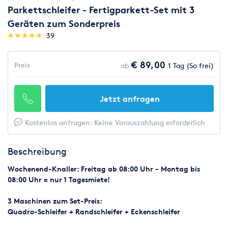
Parkettschleifer - Fertigparkett-Set mit 3
Geräten zum Sonderpreis
(*)
(*)
(*)
(*)
(*)
★
★
★
★
★
★
★
★
★
★
39
€ 89,00
Preis
ab
1 Tag (So frei)
Jetzt anfragen
Kostenlos anfragen: Keine Vorauszahlung erforderlich
Beschreibung
Wochenend-Knaller: Freitag ab 08:00 Uhr - Montag bis
08:00 Uhr = nur 1 Tagesmiete!
3 Maschinen zum Set-Preis:
Quadro-Schleifer + Randschleifer + Eckenschleifer