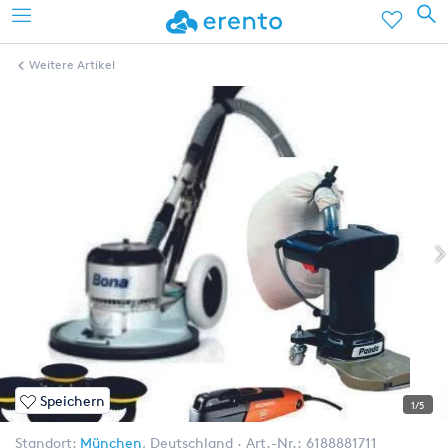
Weitere Artikel
Speichern
1/5
Standort:
München
,
Deutschland
Art.-Nr.:
6188881711