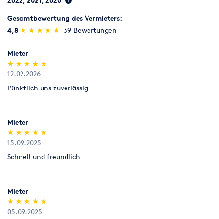
2022, 2021, 2020
ungeöffnet (kein Anbruch).
Sägen, Hobeln & Schleifen
Schweißen & Löten
Gesamtbewertung des Vermieters:
Legitimation
(*)
(*)
(*)
(*)
(*)
4,8
★
★
★
★
★
★
★
★
★
★
39 Bewertungen
Als Neukunde bitten wir Sie einen gültigen amtlichen
Umziehen
Werkstatt
Lichtbildausweis mit Adressangabe vorzulegen
Mieter
(Personalausweis).
(*)
(*)
(*)
(*)
(*)
★
★
★
★
★
★
★
★
★
★
12.02.2026
Pünktlich uns zuverlässig
Mieter
(*)
(*)
(*)
(*)
(*)
★
★
★
★
★
★
★
★
★
★
15.09.2025
Schnell und freundlich
Mieter
(*)
(*)
(*)
(*)
(*)
★
★
★
★
★
★
★
★
★
★
05.09.2025