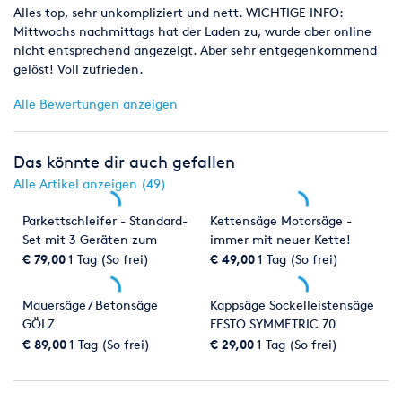
Alles top, sehr unkompliziert und nett. WICHTIGE INFO:
Mittwochs nachmittags hat der Laden zu, wurde aber online
nicht entsprechend angezeigt. Aber sehr entgegenkommend
gelöst! Voll zufrieden.
Alle Bewertungen anzeigen
Das könnte dir auch gefallen
Alle Artikel anzeigen (49)
Parkettschleifer - Standard-
Kettensäge Motorsäge -
Set mit 3 Geräten zum
immer mit neuer Kette!
Sonderpreis
€ 79,00
1 Tag (So frei)
€ 49,00
1 Tag (So frei)
Mauersäge / Betonsäge
Kappsäge Sockelleistensäge
GÖLZ
FESTO SYMMETRIC 70
€ 89,00
1 Tag (So frei)
€ 29,00
1 Tag (So frei)