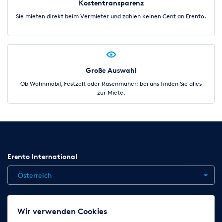
Kostentransparenz
Sie mieten direkt beim Vermieter und zahlen keinen Cent an Erento.
Große Auswahl
Ob Wohnmobil, Festzelt oder Rasenmäher: bei uns finden Sie alles
zur Miete.
Erento International
Österreich
Jobs
Kontakt
News
Hilfe
Datenschutzerklärung
Wir verwenden Cookies