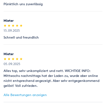
Pünktlich uns zuverlässig
Legitimation
Als Neukunde bitten wir Sie einen gültigen amtlichen
Lichtbildausweis mit Adressangabe vorzulegen
Mieter
(Personalausweis).
(*)
(*)
(*)
(*)
(*)
★
★
★
★
★
★
★
★
★
★
15.09.2025
Schnell und freundlich
Mieter
(*)
(*)
(*)
(*)
(*)
★
★
★
★
★
★
★
★
★
★
05.09.2025
Alles top, sehr unkompliziert und nett. WICHTIGE INFO:
Mittwochs nachmittags hat der Laden zu, wurde aber online
nicht entsprechend angezeigt. Aber sehr entgegenkommend
gelöst! Voll zufrieden.
Alle Bewertungen anzeigen