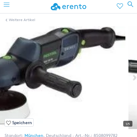
Weitere Artikel
Speichern
1/5
Standort:
München
,
Deutschland
Art.-Nr.:
8508099782