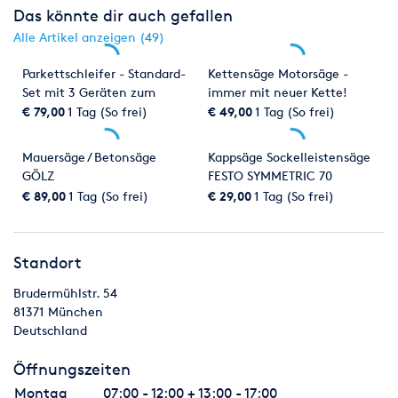
Das könnte dir auch gefallen
Alle Artikel anzeigen (49)
Parkettschleifer - Standard-
Kettensäge Motorsäge -
Set mit 3 Geräten zum
immer mit neuer Kette!
Sonderpreis
€ 79,00
1 Tag (So frei)
€ 49,00
1 Tag (So frei)
Mauersäge / Betonsäge
Kappsäge Sockelleistensäge
GÖLZ
FESTO SYMMETRIC 70
€ 89,00
1 Tag (So frei)
€ 29,00
1 Tag (So frei)
Standort
Brudermühlstr. 54
81371
München
Deutschland
Öffnungszeiten
Montag
07:00 - 12:00 + 13:00 - 17:00