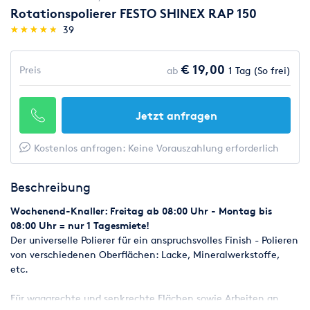
Rotationspolierer FESTO SHINEX RAP 150
(*)
(*)
(*)
(*)
(*)
★
★
★
★
★
★
★
★
★
★
39
€ 19,00
Preis
ab
1 Tag (So frei)
Jetzt anfragen
Kostenlos anfragen: Keine Vorauszahlung erforderlich
Beschreibung
Wochenend-Knaller: Freitag ab 08:00 Uhr - Montag bis
08:00 Uhr = nur 1 Tagesmiete!
Der universelle Polierer für ein anspruchsvolles Finish - Polieren
von verschiedenen Oberflächen: Lacke, Mineralwerkstoffe,
etc.
Für waagrechte und senkrechte Flächen sowie Arbeiten an