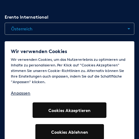
Erento International
Österreich
Jobs
Kontakt
News
Hilfe
Datenschutzerklärung
Wir verwenden Cookies
AGB
Impressum
Cookie-Einstellungen ändern
Wir verwenden Cookies, um das Nutzererlebnis zu optimieren und
Inhalte zu personalisieren. Per Klick auf "Cookies Akzeptieren"
stimmen Sie unseren Cookie-Richtlinien zu. Alternativ können Sie
Ihre Einstellungen auch anpassen, indem Sie auf die Schaltfläche
Folge uns auf
"Anpassen" klicken.
Anpassen
Cookies Akzeptieren
© 2003 - 2026 Erento Campanda GmbH - Alle Rechte
vorbehalten
Ausgewiesene Marken gehören den jeweiligen Eigentümern.
Cookies Ablehnen