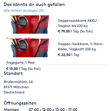
Das könnte dir auch gefallen
Alle Artikel anzeigen (9)
Treppensackkarre AKKU -
Traglast bis 220 kg
€ 79,00
1 Tag (So frei)
Tragegurte, 1 Paar
Treppen-Sackkarre, 5-Stern-
€ 10,00
1 Tag (So frei)
Räder, Tragkraft 200 kg
€ 22,50
1 Tag
Tragegurte, 1 Paar
€ 10,00
1 Tag (So frei)
Standort
Brudermühlstr. 54
81371
München
Deutschland
Öffnungszeiten
Montag
07:00 - 12:00 + 13:00 - 17:00