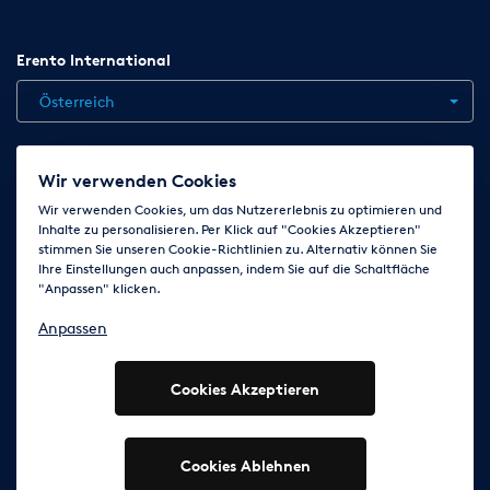
Erento International
Österreich
Jobs
Kontakt
News
Hilfe
Datenschutzerklärung
Wir verwenden Cookies
AGB
Impressum
Cookie-Einstellungen ändern
Wir verwenden Cookies, um das Nutzererlebnis zu optimieren und
Inhalte zu personalisieren. Per Klick auf "Cookies Akzeptieren"
stimmen Sie unseren Cookie-Richtlinien zu. Alternativ können Sie
Ihre Einstellungen auch anpassen, indem Sie auf die Schaltfläche
Folge uns auf
"Anpassen" klicken.
Anpassen
Cookies Akzeptieren
© 2003 - 2026 Erento Campanda GmbH - Alle Rechte
vorbehalten
Ausgewiesene Marken gehören den jeweiligen Eigentümern.
Cookies Ablehnen