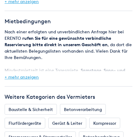
+ mehr anzeigen
Stern-Achse
Für mühelosen Transport über Treppen und lange Strecken auf
Mietbedingungen
der Ebene
Nach einer erfolgten und unverbindlichen Anfrage hier bei
Traglast 200 kg
ERENTO
rufen Sie für eine gewünschte verbindliche
Reservierung bitte direkt in unserem Geschäft an
, da dort die
aktuellsten Belegungslisten vorhanden sind. Vielen Dank für
Ihre Bemühungen.
Mindestmietzeit ist eine Tagesmiete,
Samstage, Sonn- und
Feiertage sind mietfrei
, das Wochenende (Freitag ab 08:00 Uhr
+ mehr anzeigen
- Montag 08:00 Uhr) gilt also als ein Miettag.
Bei Reservierungen werden die Geräte in der Regel ab 8.00 Uhr
Weitere Kategorien des Vermieters
bereitgestellt, der Miettag endet spätestens am nächsten
Werktag um 8.00 Uhr.
Baustelle & Sicherheit
Betonverarbeitung
Flurfördergeräte
Gerüst & Leiter
Kompressor
Mietpreise
Die angegebenen Mietpreise beziehen sich auf einen Miettag
Stromerzeuger & Stromverteiler
Betonbearbeitung