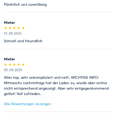
Pünktlich uns zuverlässig
Mieter
(*)
(*)
(*)
(*)
(*)
★
★
★
★
★
★
★
★
★
★
15.09.2025
Schnell und freundlich
Mieter
(*)
(*)
(*)
(*)
(*)
★
★
★
★
★
★
★
★
★
★
05.09.2025
Alles top, sehr unkompliziert und nett. WICHTIGE INFO:
Mittwochs nachmittags hat der Laden zu, wurde aber online
nicht entsprechend angezeigt. Aber sehr entgegenkommend
gelöst! Voll zufrieden.
Alle Bewertungen anzeigen