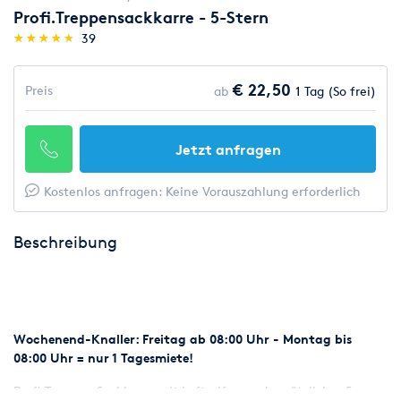
Profi.Treppensackkarre - 5-Stern
(*)
(*)
(*)
(*)
(*)
★
★
★
★
★
★
★
★
★
★
39
€ 22,50
Preis
ab
1 Tag (So frei)
Jetzt anfragen
Kostenlos anfragen: Keine Vorauszahlung erforderlich
Beschreibung
Wochenend-Knaller: Freitag ab 08:00 Uhr - Montag bis
08:00 Uhr = nur 1 Tagesmiete!
Profi-Treppen-Sackkarre mit Luftreifen und zusätzlicher 5-