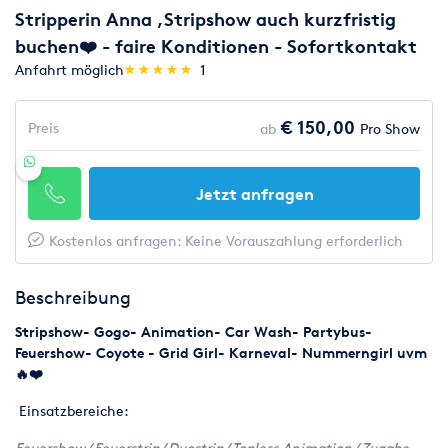
Stripperin Anna ,Stripshow auch kurzfristig
buchen❤️ - faire Konditionen - Sofortkontakt
(*)
(*)
(*)
(*)
(*)
Anfahrt möglich
★
★
★
★
★
★
★
★
★
★
1
€ 150,00
Preis
ab
Pro Show
Jetzt anfragen
Kostenlos anfragen: Keine Vorauszahlung erforderlich
Beschreibung
Stripshow- Gogo- Animation- Car Wash- Partybus-
Feuershow- Coyote - Grid Girl- Karneval- Nummerngirl uvm
🔥❤️
Einsatzbereiche:
Feuershow/ Feuerstrip/ Duostrip/ Topless Animation/ Zugabe