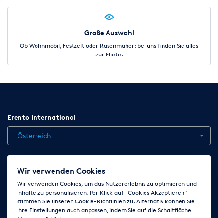
Große Auswahl
Ob Wohnmobil, Festzelt oder Rasenmäher: bei uns finden Sie alles
zur Miete.
Erento International
Österreich
Jobs
Kontakt
News
Hilfe
Datenschutzerklärung
Wir verwenden Cookies
AGB
Impressum
Cookie-Einstellungen ändern
Wir verwenden Cookies, um das Nutzererlebnis zu optimieren und
Inhalte zu personalisieren. Per Klick auf "Cookies Akzeptieren"
stimmen Sie unseren Cookie-Richtlinien zu. Alternativ können Sie
Ihre Einstellungen auch anpassen, indem Sie auf die Schaltfläche
Folge uns auf