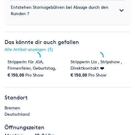
Entstehen Stornogebühren bei Absage durch den
Kunden ?
Das könnte dir auch gefallen
Alle Artikel anzeigen (3)
Stripperin für JGA,
Stripperin Lia , Stripshow ,
Firmenfeier, Geburtstag,
Direktkontakt ❤️
Nummerngirl uvm.
€ 150,00
Pro Show
€ 150,00
Pro Show
Standort
Bremen
Deutschland
Öffnungszeiten