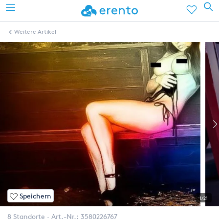
Weitere Artikel
Speichern
1/21
8 Standorte
Art.-Nr.:
3580226767