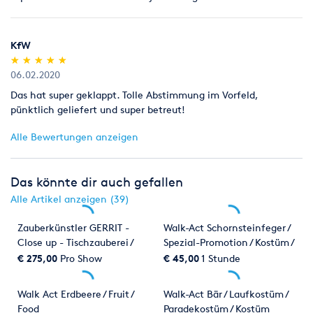
KfW
(*)
(*)
(*)
(*)
(*)
★
★
★
★
★
★
★
★
★
★
06.02.2020
Das hat super geklappt. Tolle Abstimmung im Vorfeld,
pünktlich geliefert und super betreut!
Alle Bewertungen anzeigen
Das könnte dir auch gefallen
Alle Artikel anzeigen (39)
Zauberkünstler GERRIT -
Walk-Act Schornsteinfeger /
Close up - Tischzauberei /
Spezial-Promotion / Kostüm /
Zaubershow / Zauberei /
Promoter
€ 275,00
Pro Show
€ 45,00
1 Stunde
Zauberer
Walk Act Erdbeere / Fruit /
Walk-Act Bär / Laufkostüm /
Food
Paradekostüm / Kostüm