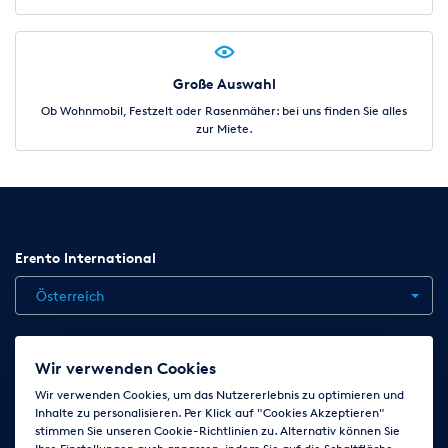
Große Auswahl
Ob Wohnmobil, Festzelt oder Rasenmäher: bei uns finden Sie alles
zur Miete.
Erento International
Österreich
Jobs
Kontakt
News
Hilfe
Datenschutzerklärung
Wir verwenden Cookies
AGB
Impressum
Cookie-Einstellungen ändern
Wir verwenden Cookies, um das Nutzererlebnis zu optimieren und
Inhalte zu personalisieren. Per Klick auf "Cookies Akzeptieren"
stimmen Sie unseren Cookie-Richtlinien zu. Alternativ können Sie