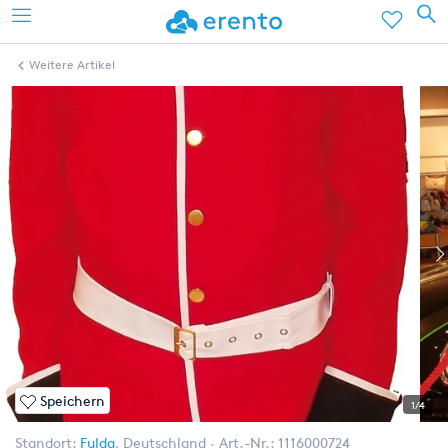
Weitere Artikel
Speichern
1/4
Standort:
Fulda
,
Deutschland
Art.-Nr.:
1116000724