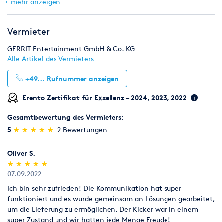
Eventmodule & Attraktionen
Gastronomie & Bar
+ mehr anzeigen
Möbel
Zelte & Zeltsysteme
Wintersport
Vermieter
GERRIT Entertainment GmbH & Co. KG
Alle Artikel des Vermieters
+49...
Rufnummer anzeigen
Erento Zertifikat für Exzellenz – 2024, 2023, 2022
Gesamtbewertung des Vermieters:
(*)
(*)
(*)
(*)
(*)
5
★
★
★
★
★
★
★
★
★
★
2 Bewertungen
Oliver S.
(*)
(*)
(*)
(*)
(*)
★
★
★
★
★
★
★
★
★
★
07.09.2022
Ich bin sehr zufrieden! Die Kommunikation hat super
funktioniert und es wurde gemeinsam an Lösungen gearbeitet,
um die Lieferung zu ermöglichen. Der Kicker war in einem
super Zustand und wir hatten jede Menge Freude!