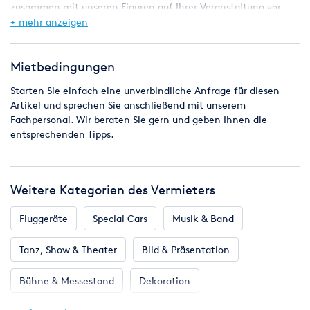
zusammen mit unseren Figuren auf Ihrer Veranstaltung vor
Ihrem Geschäft, in Ihrem Geschäft oder vor einer Wand mit
+ mehr anzeigen
Ihrem Logo fotografiert
Die Fotos werden sofort auf Fotopapier gedruckt und an die
Kinder verschenkt oder können am nächsten Tag abgeholt
Mietbedingungen
werden.
Starten Sie einfach eine unverbindliche Anfrage für diesen
Artikel und sprechen Sie anschließend mit unserem
Fachpersonal. Wir beraten Sie gern und geben Ihnen die
Der Preis versteht sich mit Betreuungsperson, zzgl. Mwst. und
entsprechenden Tipps.
zzgl. Fahrtkosten ab / bis Fulda
Suchen Sie noch mehr für Ihr Event ?
Weitere Kategorien des Vermieters
Klicken Sie einfach rechts oberhalb der "Standortwahl" auf
den blauen Link "Alle Artikel des Vermieters", oder starten eine
Fluggeräte
Special Cars
Musik & Band
unverbindliche Anfrage.
Tanz, Show & Theater
Bild & Präsentation
Bühne & Messestand
Dekoration