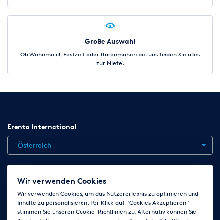
Große Auswahl
Ob Wohnmobil, Festzelt oder Rasenmäher: bei uns finden Sie alles
zur Miete.
Erento International
Österreich
Jobs
Kontakt
News
Hilfe
Datenschutzerklärung
Wir verwenden Cookies
AGB
Impressum
Cookie-Einstellungen ändern
Wir verwenden Cookies, um das Nutzererlebnis zu optimieren und
Inhalte zu personalisieren. Per Klick auf "Cookies Akzeptieren"
stimmen Sie unseren Cookie-Richtlinien zu. Alternativ können Sie