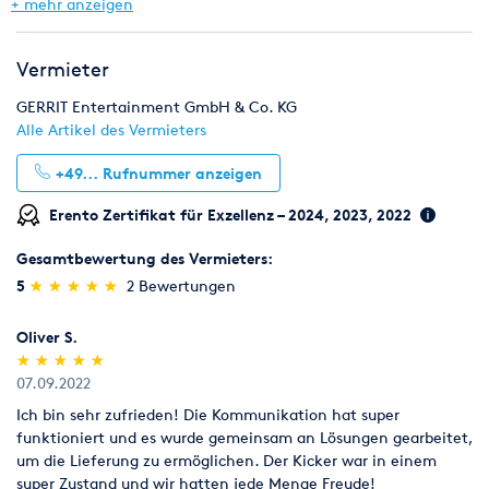
Eventmodule & Attraktionen
Gastronomie & Bar
+ mehr anzeigen
Möbel
Zelte & Zeltsysteme
Wintersport
Vermieter
GERRIT Entertainment GmbH & Co. KG
Alle Artikel des Vermieters
+49...
Rufnummer anzeigen
Erento Zertifikat für Exzellenz – 2024, 2023, 2022
Gesamtbewertung des Vermieters:
(*)
(*)
(*)
(*)
(*)
5
★
★
★
★
★
★
★
★
★
★
2 Bewertungen
Oliver S.
(*)
(*)
(*)
(*)
(*)
★
★
★
★
★
★
★
★
★
★
07.09.2022
Ich bin sehr zufrieden! Die Kommunikation hat super
funktioniert und es wurde gemeinsam an Lösungen gearbeitet,
um die Lieferung zu ermöglichen. Der Kicker war in einem
super Zustand und wir hatten jede Menge Freude!