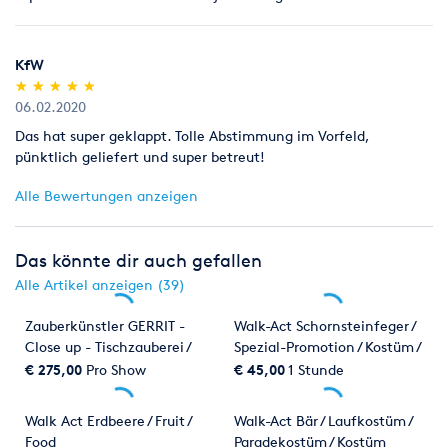
KfW
(*)
(*)
(*)
(*)
(*)
★
★
★
★
★
★
★
★
★
★
06.02.2020
Das hat super geklappt. Tolle Abstimmung im Vorfeld,
pünktlich geliefert und super betreut!
Alle Bewertungen anzeigen
Das könnte dir auch gefallen
Alle Artikel anzeigen (39)
Zauberkünstler GERRIT -
Walk-Act Schornsteinfeger /
Close up - Tischzauberei /
Spezial-Promotion / Kostüm /
Zaubershow / Zauberei /
Promoter
€ 275,00
Pro Show
€ 45,00
1 Stunde
Zauberer
Walk Act Erdbeere / Fruit /
Walk-Act Bär / Laufkostüm /
Food
Paradekostüm / Kostüm