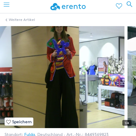
Weitere Artikel
Speichern
1/4
Standort:
Fulda
,
Deutschland
Art.-Nr.:
8449369823