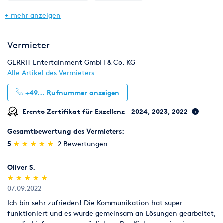
Eventmodule & Attraktionen
Gastronomie & Bar
+ mehr anzeigen
Möbel
Zelte & Zeltsysteme
Wintersport
Vermieter
GERRIT Entertainment GmbH & Co. KG
Alle Artikel des Vermieters
+49...
Rufnummer anzeigen
Erento Zertifikat für Exzellenz – 2024, 2023, 2022
Gesamtbewertung des Vermieters:
(*)
(*)
(*)
(*)
(*)
5
★
★
★
★
★
★
★
★
★
★
2 Bewertungen
Oliver S.
(*)
(*)
(*)
(*)
(*)
★
★
★
★
★
★
★
★
★
★
07.09.2022
Ich bin sehr zufrieden! Die Kommunikation hat super
funktioniert und es wurde gemeinsam an Lösungen gearbeitet,