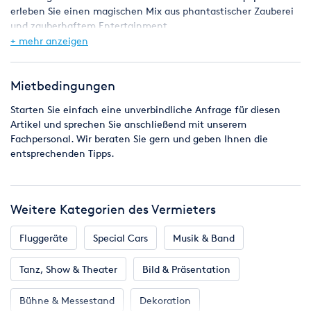
erleben Sie einen magischen Mix aus phantastischer Zauberei
und zauberhaftem Entertainment.
Spaß, gute Unterhaltung und glänzende Kinderaugen sind
+ mehr anzeigen
garantiert!
Suchen Sie noch mehr für Ihr Event ?
Mietbedingungen
Starten Sie einfach eine unverbindliche Anfrage für diesen
Klicken Sie einfach rechts oberhalb der "Standortwahl" auf
Artikel und sprechen Sie anschließend mit unserem
den blauen Link "Alle Artikel des Vermieters", oder starten eine
Fachpersonal. Wir beraten Sie gern und geben Ihnen die
unverbindliche Anfrage.
entsprechenden Tipps.
Weitere Kategorien des Vermieters
Fluggeräte
Special Cars
Musik & Band
Tanz, Show & Theater
Bild & Präsentation
Bühne & Messestand
Dekoration