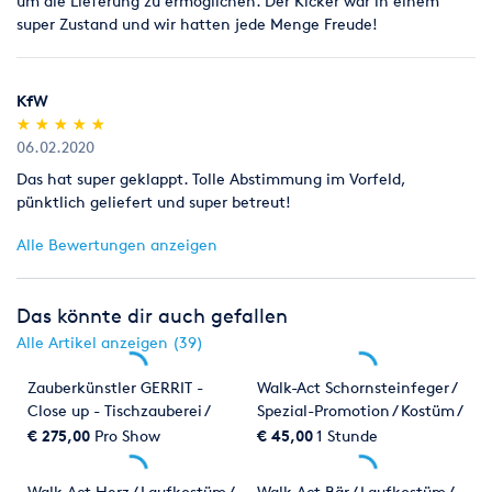
um die Lieferung zu ermöglichen. Der Kicker war in einem
super Zustand und wir hatten jede Menge Freude!
KfW
(*)
(*)
(*)
(*)
(*)
★
★
★
★
★
★
★
★
★
★
06.02.2020
Das hat super geklappt. Tolle Abstimmung im Vorfeld,
pünktlich geliefert und super betreut!
Alle Bewertungen anzeigen
Das könnte dir auch gefallen
Alle Artikel anzeigen (39)
Zauberkünstler GERRIT -
Walk-Act Schornsteinfeger /
Close up - Tischzauberei /
Spezial-Promotion / Kostüm /
Zaubershow / Zauberei /
Promoter
€ 275,00
Pro Show
€ 45,00
1 Stunde
Zauberer
Walk-Act Herz / Laufkostüm /
Walk-Act Bär / Laufkostüm /