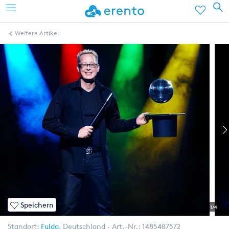
Weitere Artikel
Speichern
1/4
Standort:
Fulda
,
Deutschland
Art.-Nr.:
1485487572