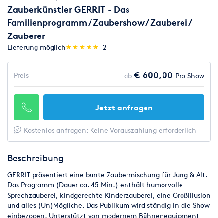
Zauberkünstler GERRIT - Das
Familienprogramm / Zaubershow / Zauberei /
Zauberer
(*)
(*)
(*)
(*)
(*)
Lieferung möglich
★
★
★
★
★
★
★
★
★
★
2
€ 600,00
Preis
ab
Pro Show
Jetzt anfragen
Kostenlos anfragen: Keine Vorauszahlung erforderlich
Beschreibung
GERRIT präsentiert eine bunte Zaubermischung für Jung & Alt.
Das Programm (Dauer ca. 45 Min.) enthält humorvolle
Sprechzauberei, kindgerechte Kinderzauberei, eine Großillusion
und alles (Un)Mögliche. Das Publikum wird ständig in die Show
einbezogen. Unterstützt von modernem Bühnenequipment