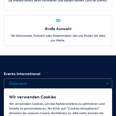
Sie mieten direkt beim Vermieter und zahlen keinen Cent an Erento.
Große Auswahl
Ob Wohnmobil, Festzelt oder Rasenmäher: bei uns finden Sie alles
zur Miete.
Erento International
Österreich
Wir verwenden Cookies
Jobs
Kontakt
News
Hilfe
Datenschutzerklärung
Wir verwenden Cookies, um das Nutzererlebnis zu optimieren und
Inhalte zu personalisieren. Per Klick auf "Cookies Akzeptieren"
AGB
Impressum
Cookie-Einstellungen ändern
stimmen Sie unseren Cookie-Richtlinien zu. Alternativ können Sie