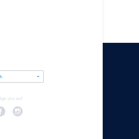
rnational
ch
lge uns auf