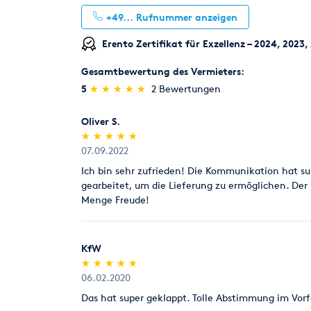
+49...
Rufnummer anzeigen
Erento Zertifikat für Exzellenz – 2024, 2023
Gesamtbewertung des Vermieters:
(*)
(*)
(*)
(*)
(*)
5
★
★
★
★
★
★
★
★
★
★
2 Bewertungen
Oliver S.
(*)
(*)
(*)
(*)
(*)
★
★
★
★
★
★
★
★
★
★
07.09.2022
Ich bin sehr zufrieden! Die Kommunikation hat s
gearbeitet, um die Lieferung zu ermöglichen. Der
Menge Freude!
KfW
(*)
(*)
(*)
(*)
(*)
★
★
★
★
★
★
★
★
★
★
06.02.2020
Das hat super geklappt. Tolle Abstimmung im Vorfe