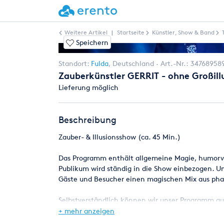
Weitere Artikel
|
Startseite
Künstler, Show & Band
Speichern
Standort:
Fulda
,
Deutschland
Art.-Nr.:
34768958
Zauberkünstler GERRIT - ohne Großillu
Lieferung möglich
Beschreibung
Zauber- & Illusionsshow (ca. 45 Min.)
Das Programm enthält allgemeine Magie, humorvo
Publikum wird ständig in die Show einbezogen. 
Gäste und Besucher einen magischen Mix aus pha
Selbstverständlich können wir unser Programm a
+ mehr anzeigen
Suchen Sie noch mehr für Ihr Event ?