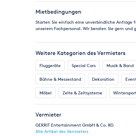
Klicken Sie einfach rechts oberhalb der "Standortw
Mietbedingungen
oder starten eine unverbindliche Anfrage.
Starten Sie einfach eine unverbindliche Anfrage f
unserem Fachpersonal. Wir beraten Sie gern und 
Weitere Kategorien des Vermieters
Fluggeräte
Special Cars
Musik & Band
Bühne & Messestand
Dekoration
Even
Möbel
Zelte & Zeltsysteme
Winterspor
Vermieter
GERRIT Entertainment GmbH & Co. KG
Alle Artikel des Vermieters