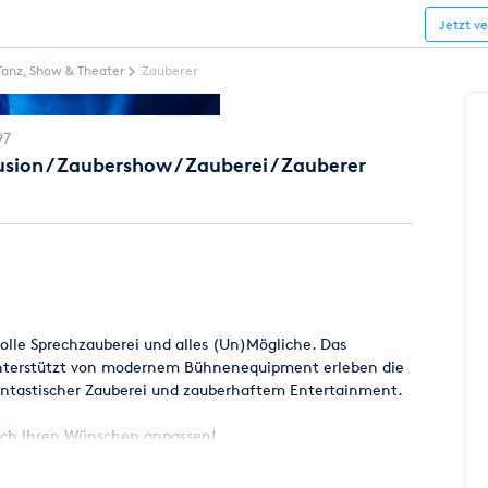
Jetzt v
Tanz, Show & Theater
Zauberer
97
sion / Zaubershow / Zauberei / Zauberer
lle Sprechzauberei und alles (Un)Mögliche. Das
Unterstützt von modernem Bühnenequipment erleben die
ntastischer Zauberei und zauberhaftem Entertainment.
uch Ihren Wünschen anpassen!