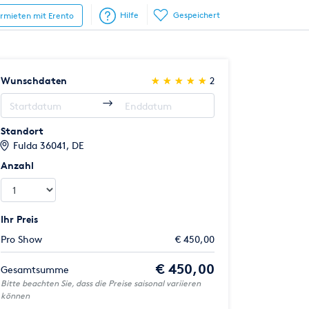
Hilfe
Gespeichert
ermieten mit Erento
(*)
(*)
(*)
(*)
(*)
Wunschdaten
★
★
★
★
★
★
★
★
★
★
2
Standort
Fulda 36041, DE
Anzahl
Ihr Preis
Pro Show
€ 450,00
€ 450,00
Gesamtsumme
Bitte beachten Sie, dass die Preise saisonal variieren
können