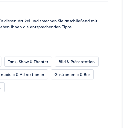
ahl" auf den blauen Link "Alle Artikel des Vermieters",
ür diesen Artikel und sprechen Sie anschließend mit
geben Ihnen die entsprechenden Tipps.
Tanz, Show & Theater
Bild & Präsentation
tmodule & Attraktionen
Gastronomie & Bar
t