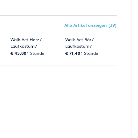
Alle Artikel anzeigen (39)
Walk-Act Herz /
Walk-Act Bär /
Laufkostüm /
Laufkostüm /
Paradekostüm / Kostüm
Paradekostüm / Kostüm
€ 45,00
1 Stunde
€ 71,40
1 Stunde
/ Valentinstag