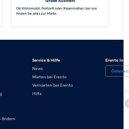
Große Auswahl
Ob Wohnmobil, Festzelt oder Rasenmäher: bei uns
finden Sie alles zur Miete.
Service & Hilfe
Erento Inte
News
Österrei
Mieten bei Erento
Vermieten bei Erento
Fo
g
Hilfe
n ändern