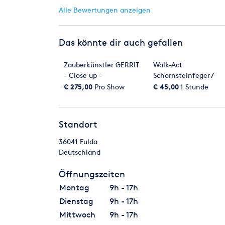
Alle Bewertungen anzeigen
Das könnte dir auch gefallen
Zauberkünstler GERRIT
Walk-Act
- Close up -
Schornsteinfeger /
Tischzauberei /
Spezial-Promotion /
€ 275,00
Pro Show
€ 45,00
1 Stunde
Zaubershow / Zauberei /
Kostüm / Promoter
Zauberer
Standort
36041
Fulda
Deutschland
Öffnungszeiten
Montag
9h - 17h
Dienstag
9h - 17h
Mittwoch
9h - 17h