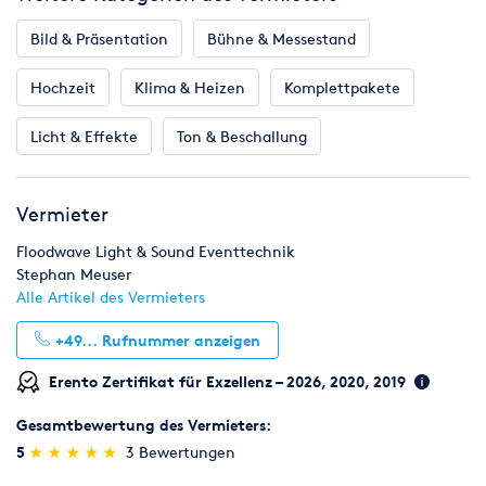
Haupteigenschaften
Anzeigetechnologie 3 Chip DLP
Bild & Präsentation
Bühne & Messestand
Native Auflösung 1400 x 1050
Bildhelligkeit 10000 ANSI Lumen
Hochzeit
Klima & Heizen
Komplettpakete
Kontrastverhältnis 5000:1
Licht & Effekte
Ton & Beschallung
Bild
Bildseitenverhältnis 4:3
HDTV-Formate 1035i, 1080i, 1080p, 480p, 575i, 575p, 720p
Vermieter
Technische Merkmale
Floodwave Light & Sound Eventtechnik
Anschlüsse DVI
Stephan Meuser
Alle Artikel des Vermieters
Schnittstelle
Schnittstelle RS232C (Mini DIN 9-polig)
+49...
Rufnummer anzeigen
Videoeingänge DVI-D, VGA D-Sub 15-polig
Erento Zertifikat für Exzellenz – 2026, 2020, 2019
Lampe
Leistung der Lichtquelle 4 x 250 W
Gesamtbewertung des Vermieters:
(*)
(*)
(*)
(*)
(*)
5
★
★
★
★
★
★
★
★
★
★
3 Bewertungen