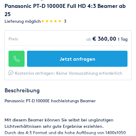
Panasonic PT-D 10000E Full HD 4:3 Beamer ab
25
(*)
(*)
(*)
(*)
(*)
Lieferung möglich
★
★
★
★
★
★
★
★
★
★
3
€ 360,00
Preis
ab
1 Tag
Jetzt anfragen
Kostenlos anfragen: Keine Vorauszahlung erforderlich
Beschreibung
Panasonic PT-D 10000E hochleistungs Beamer
Mit diesem Beamer können Sie selbst bei ungünstigen
Lichtverhältnissen sehr gute Ergebnise erziehlen.
Durch das 4:3 Format und die hohe Auflösung von 1400x1050