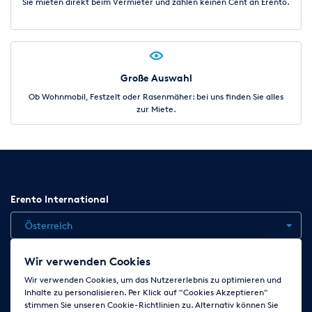
Sie mieten direkt beim Vermieter und zahlen keinen Cent an Erento.
Große Auswahl
Ob Wohnmobil, Festzelt oder Rasenmäher: bei uns finden Sie alles
zur Miete.
Erento International
Österreich
Wir verwenden Cookies
Jobs
Kontakt
News
Hilfe
Datenschutzerklärung
Wir verwenden Cookies, um das Nutzererlebnis zu optimieren und
Inhalte zu personalisieren. Per Klick auf "Cookies Akzeptieren"
AGB
Impressum
Cookie-Einstellungen ändern
stimmen Sie unseren Cookie-Richtlinien zu. Alternativ können Sie