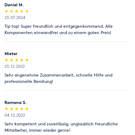
Daniel M.
(*)
(*)
(*)
(*)
(*)
★
★
★
★
★
★
★
★
★
★
23.07.2024
Tip top! Super freundlich und entgegenkommend. Alle
Komponenten einwandfrei und zu einem guten Preis!
Mieter
(*)
(*)
(*)
(*)
(*)
★
★
★
★
★
★
★
★
★
★
23.12.2022
Sehr angenehme Zusammenarbeit, schnelle Hilfe und
professionelle Beratung!
Ramona S.
(*)
(*)
(*)
(*)
(*)
★
★
★
★
★
★
★
★
★
★
04.12.2022
Sehr kompetent und zuverlässig, unglaublich freundliche
Mitarbeiter, immer wieder gerne!