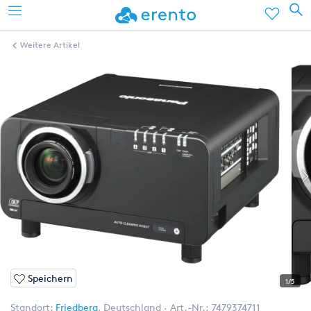
Weitere Artikel
Speichern
1/5
Standort:
Friedberg
,
Deutschland
Art.-Nr.:
7479374711