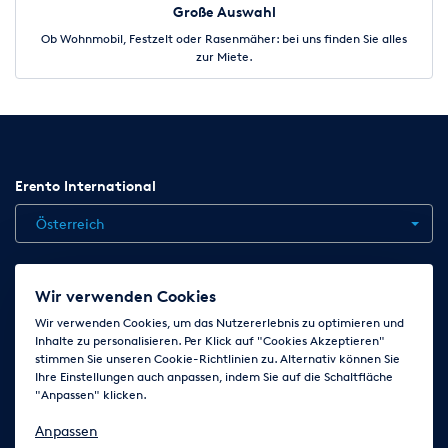
Große Auswahl
Ob Wohnmobil, Festzelt oder Rasenmäher: bei uns finden Sie alles
zur Miete.
Erento International
Österreich
Jobs
Kontakt
News
Hilfe
Datenschutzerklärung
Wir verwenden Cookies
AGB
Impressum
Cookie-Einstellungen ändern
Wir verwenden Cookies, um das Nutzererlebnis zu optimieren und
Inhalte zu personalisieren. Per Klick auf "Cookies Akzeptieren"
stimmen Sie unseren Cookie-Richtlinien zu. Alternativ können Sie
Ihre Einstellungen auch anpassen, indem Sie auf die Schaltfläche
Folge uns auf
"Anpassen" klicken.
Anpassen