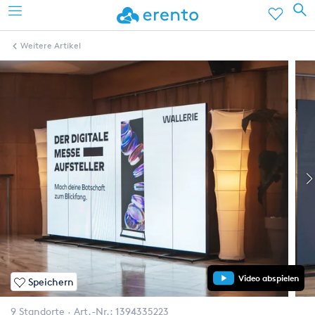
Weitere Artikel
Video abspielen
Speichern
9 Standorte
Art.-Nr.:
1394335223