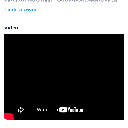
durch unser eigenes DOOH-Werbenetzwerkkombinieren wir
Praxiswissen, neueste Technologie und strategische Beratung.
+ mehr anzeigen
Ob einzeln oder in Kombination – die LED Totems lassen sich
flexibel einsetzen und eröffnen neue Möglichkeiten:
Video
Einzeln: moderne, freistehende LED Stele im Hochformat
2er-Kombination: zusammenschaltbar zu einem 9:16
Hochformat-Screen
6er-Kombination: kombinierbar zu einer großen 16:9 LED
Videowand – perfekt für Präsentationen,
Sponsorenbranding oder eindrucksvolle Visuals
Typische Einsatzbereiche
Messen & Kongresse – digitale Infopoints,
Sponsorenpräsentationen, Agenda-Boards
Shops & Verkaufsflächen – Produktpräsentationen,
Aktionen, digitale Promotion
Indoor-Events – Besucherlenkung, Programmhinweise,