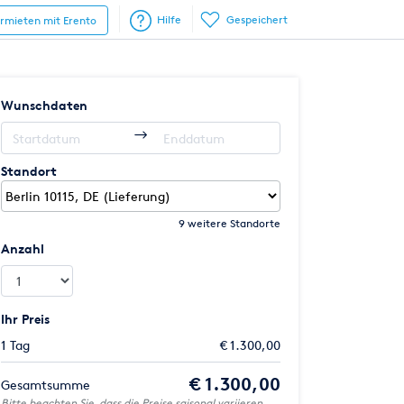
Hilfe
Gespeichert
ermieten mit Erento
Wunschdaten
Standort
9 weitere Standorte
Anzahl
Ihr Preis
1 Tag
€ 1.300,00
€ 1.300,00
Gesamtsumme
Bitte beachten Sie, dass die Preise saisonal variieren