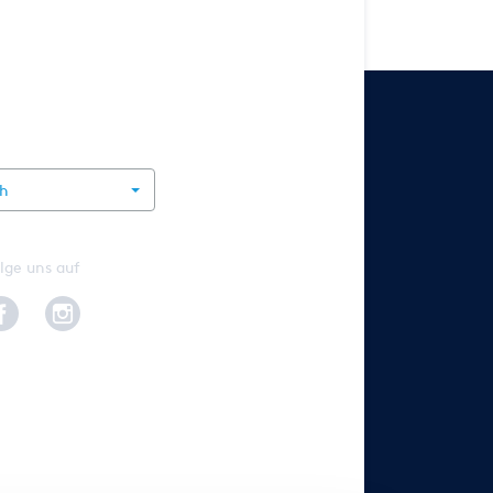
rnational
ch
lge uns auf