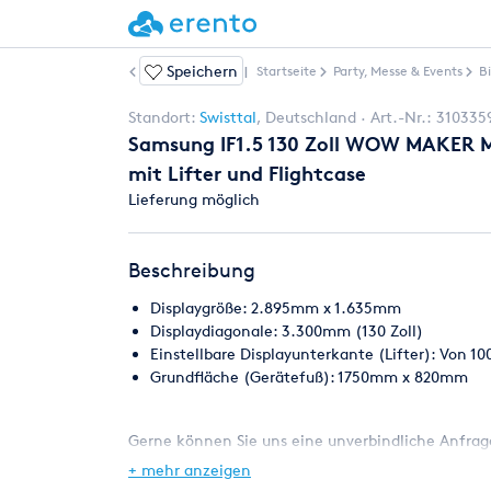
Speichern
Weitere Artikel
|
Startseite
Party, Messe & Events
B
Standort:
Swisttal
,
Deutschland
Art.-Nr.:
310335
Samsung IF1.5 130 Zoll WOW MAKER Mo
mit Lifter und Flightcase
Lieferung möglich
Beschreibung
Displaygröße: 2.895mm x 1.635mm
Displaydiagonale: 3.300mm (130 Zoll)
Einstellbare Displayunterkante (Lifter): Von 
Grundfläche (Gerätefuß): 1750mm x 820mm
Gerne können Sie uns eine unverbindliche Anfrage
mehreren Geräten mit Transport, Auf- und Abbau, I
+ mehr anzeigen
Darüber hinaus vermieten wir auch Beamer, TV´s o