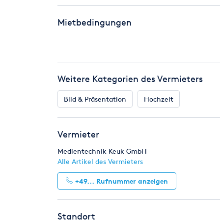
Unser Team stellt sich jederzeit auf die individu
Mietbedingungen
Kosten Transport bundesweit nach Absprache
Weitere Kategorien des Vermieters
Bild & Präsentation
Hochzeit
Vermieter
Medientechnik Keuk GmbH
Alle Artikel des Vermieters
+49...
Rufnummer anzeigen
Standort