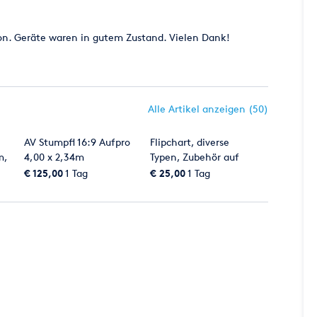
on. Geräte waren in gutem Zustand. Vielen Dank!
Alle Artikel anzeigen (50)
AV Stumpfl 16:9 Aufpro
Flipchart, diverse
m,
4,00 x 2,34m
Typen, Zubehör auf
Anfrage
€ 125,00
1 Tag
€ 25,00
1 Tag