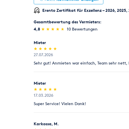
Erento Zertifikat für Exzellenz – 2026, 2025,
Gesamtbewertung des Vermieters:
(*)
(*)
(*)
(*)
(*)
4,8
★
★
★
★
★
★
★
★
★
★
10 Bewertungen
Mieter
(*)
(*)
(*)
(*)
(*)
★
★
★
★
★
★
★
★
★
★
27.07.2026
Sehr gut! Anmieten war einfach, Team sehr nett,
Mieter
(*)
(*)
(*)
(*)
(*)
★
★
★
★
★
★
★
★
★
★
17.03.2026
Super Service! Vielen Dank!
Karkossa, M.