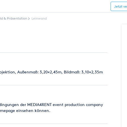
Jetzt v
ild & Präsentation
Leinwand
rojektion, Außenmaß: 3,20×2,45m, Bildmaß: 3,10×2,35m
bedingungen der MEDIA4RENT event production company
 Homepage einsehen können.