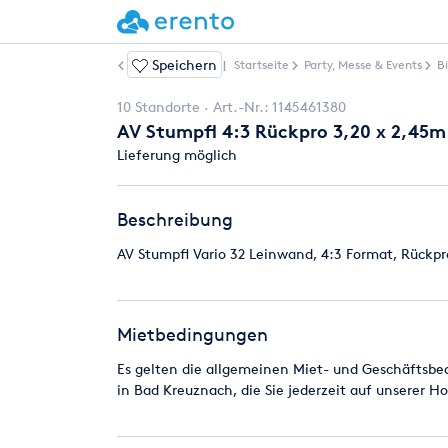
Speichern
Weitere Artikel
|
Startseite
Party, Messe & Events
B
10 Standorte
Art.-Nr.:
1145461380
AV Stumpfl 4:3 Rückpro 3,20 x 2,45m
Lieferung möglich
Beschreibung
AV Stumpfl Vario 32 Leinwand, 4:3 Format, Rückp
Mietbedingungen
Es gelten die allgemeinen Miet- und Geschäfts
in Bad Kreuznach, die Sie jederzeit auf unserer