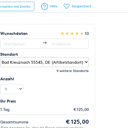
Hilfe
Gespeichert
ermieten mit Erento
(*)
(*)
(*)
(*)
(*)
Wunschdaten
★
★
★
★
★
★
★
★
★
★
10
Standort
9 weitere Standorte
Anzahl
Ihr Preis
1 Tag
€ 125,00
€ 125,00
Gesamtsumme
Bitte beachten Sie, dass die Preise saisonal variieren