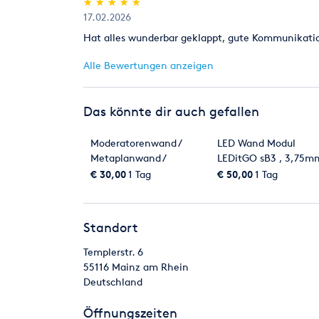
(*)
(*)
(*)
(*)
(*)
★
★
★
★
★
★
★
★
★
★
17.02.2026
Hat alles wunderbar geklappt, gute Kommunikati
Alle Bewertungen anzeigen
Das könnte dir auch gefallen
Moderatorenwand /
LED Wand Modul
Metaplanwand /
LEDitGO sB3 , 3,75m
Pinnwand
indoor, div. Größen
€ 30,00
1 Tag
€ 50,00
1 Tag
(Preise siehe
Beschreibung!)
Standort
Templerstr. 6
55116
Mainz am Rhein
Deutschland
Öffnungszeiten