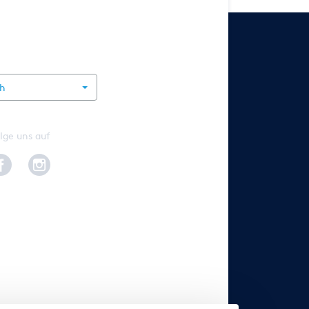
rnational
ch
lge uns auf