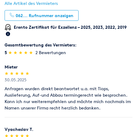
Alle Artikel des Vermieters
062...
Rufnummer anzeigen
Erento Zertifikat für Exzellenz – 2025, 2023, 2022, 2019
Gesamtbewertung des Vermieters:
(*)
(*)
(*)
(*)
(*)
5
★
★
★
★
★
★
★
★
★
★
2 Bewertungen
Mieter
(*)
(*)
(*)
(*)
(*)
★
★
★
★
★
★
★
★
★
★
30.05.2025
Anfragen wurden direkt beantwortet u.a. mit Tiops,
Auslieferung, Auf-und Abbau termingerecht wie besprochen.
Kann ich nur weiterempfehlen und möchte mich nochmals im
Namen unserer Firma recht herzlich bedanken.
Vyacheslav T.
(*)
(*)
(*)
(*)
(*)
★
★
★
★
★
★
★
★
★
★