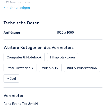
- 12 Touchpunkte
+ mehr anzeigen
Es werden nur die Veranstaltungstage berechnet. Rolltage
werden - in Abhängigkeit mit den Einsatztagen - nicht
berücksichtigt. Der Preis ist Saison- und Laufzeitabhängig.
Technische Daten
Bitte Fragen Sie uns hierfür direkt per E-mail an.
Auflösung
1920 x 1080
Es gelten unsere AGBs, die Sie
unter
https://ret.de/agb/
einsehen können.
Weitere Kategorien des Vermieters
Computer & Notebook
Filmprojektoren
Profi Filmtechnik
Video & TV
Bild & Präsentation
Möbel
Vermieter
Rent Event Tec GmbH