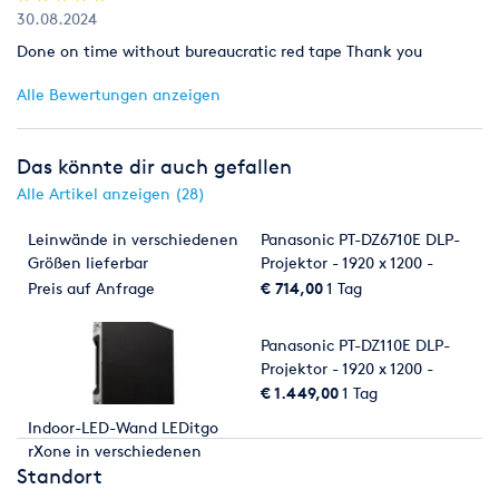
30.08.2024
Done on time without bureaucratic red tape Thank you
Alle Bewertungen anzeigen
Das könnte dir auch gefallen
Alle Artikel anzeigen (28)
Leinwände in verschiedenen
Panasonic PT-DZ6710E DLP-
Größen lieferbar
Projektor - 1920 x 1200 -
6.000 ANSI-Lumen
Preis auf Anfrage
€ 714,00
1 Tag
Panasonic PT-DZ110E DLP-
Projektor - 1920 x 1200 -
10.600 ANSI-Lumen
€ 1.449,00
1 Tag
Indoor-LED-Wand LEDitgo
rXone in verschiedenen
Standort
Größen