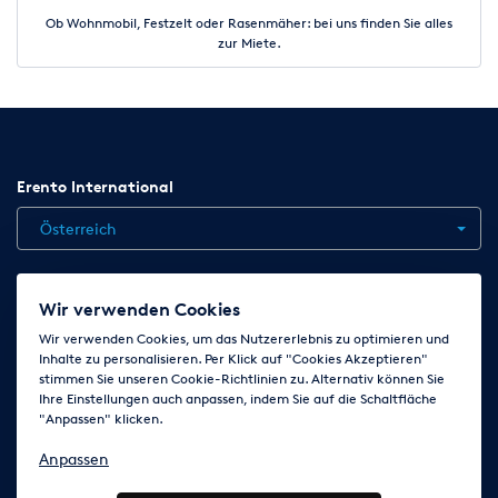
Ob Wohnmobil, Festzelt oder Rasenmäher: bei uns finden Sie alles
zur Miete.
Erento International
Österreich
Jobs
Kontakt
News
Hilfe
Datenschutzerklärung
Wir verwenden Cookies
AGB
Impressum
Cookie-Einstellungen ändern
Wir verwenden Cookies, um das Nutzererlebnis zu optimieren und
Inhalte zu personalisieren. Per Klick auf "Cookies Akzeptieren"
stimmen Sie unseren Cookie-Richtlinien zu. Alternativ können Sie
Ihre Einstellungen auch anpassen, indem Sie auf die Schaltfläche
Folge uns auf
"Anpassen" klicken.
Anpassen