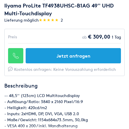
Iiyama ProLite TF4938UHSC-B1AG 49'' UHD
Multi-Touchdisplay
(*)
(*)
(*)
(*)
(*)
Lieferung möglich
★
★
★
★
★
★
★
★
★
★
2
€ 309,00
Preis
ab
1 Tag
Jetzt anfragen
Kostenlos anfragen: Keine Vorauszahlung erforderlich
Beschreibung
-- 48,5'' (123cm) LCD Multitouchdisplay
- Auflösung/ Ratio: 3840 x 2160 Pixel/ 16:9
- Helligkeit: 420cd/m2
- Inputs: 2xHDMI, DP, DVI, VGA, USB 2.0
- Maße/ Gewicht: 1154x684x73.5mm, 30,0kg
- VESA 400 x 200 / inkl. Wandhalterung