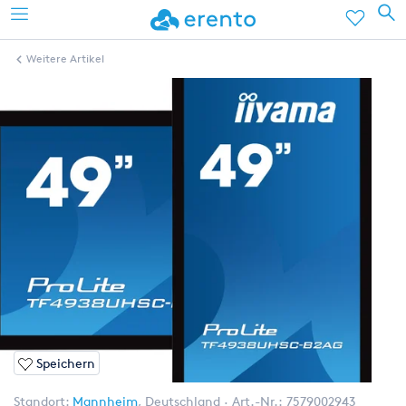
Weitere Artikel
Speichern
Standort:
Mannheim
,
Deutschland
Art.-Nr.:
7579002943