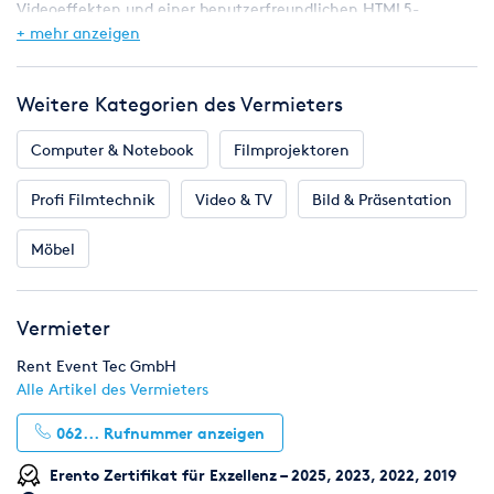
Videoeffekten und einer benutzerfreundlichen HTML5-
basierten Benutzeroberfläche ist der Zenith 200 ideal für
+ mehr anzeigen
mittlere bis große Live-Events und Festinstallationen, die hohe
Zuverlässigkeit und Leistung erfordern.
Inputs:
Weitere Kategorien des Vermieters
- 8 x HDMI 4K60
- 4 x DisplayPort 1.2
Computer & Notebook
Filmprojektoren
- 2 x 12G/HD/SD-SDI
Profi Filmtechnik
Video & TV
Bild & Präsentation
Outputs:
Möbel
- 4 x HDMI 4K (12G-SDI Output gespiegelt)
- 2 x Preview (HDMI)
- 1 x Multiviiewer (HDMI)
Vermieter
Rent Event Tec GmbH
Alle Artikel des Vermieters
062...
Rufnummer anzeigen
Erento Zertifikat für Exzellenz – 2025, 2023, 2022, 2019