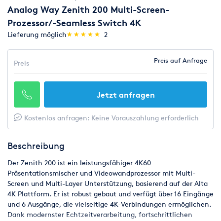
Analog Way Zenith 200 Multi-Screen-
Prozessor/-Seamless Switch 4K
(*)
(*)
(*)
(*)
(*)
Lieferung möglich
★
★
★
★
★
★
★
★
★
★
2
Preis auf Anfrage
Preis
Jetzt anfragen
Kostenlos anfragen: Keine Vorauszahlung erforderlich
Beschreibung
Der Zenith 200 ist ein leistungsfähiger 4K60
Präsentationsmischer und Videowandprozessor mit Multi-
Screen und Multi-Layer Unterstützung, basierend auf der Alta
4K Plattform. Er ist robust gebaut und verfügt über 16 Eingänge
und 6 Ausgänge, die vielseitige 4K-Verbindungen ermöglichen.
Dank modernster Echtzeitverarbeitung, fortschrittlichen