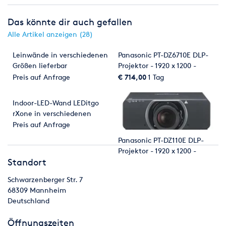
Das könnte dir auch gefallen
Alle Artikel anzeigen (28)
Leinwände in verschiedenen
Panasonic PT-DZ6710E DLP-
Größen lieferbar
Projektor - 1920 x 1200 -
6.000 ANSI-Lumen
Preis auf Anfrage
€ 714,00
1 Tag
Indoor-LED-Wand LEDitgo
rXone in verschiedenen
Größen
Preis auf Anfrage
Panasonic PT-DZ110E DLP-
Projektor - 1920 x 1200 -
Standort
10.600 ANSI-Lumen
Schwarzenberger Str. 7
68309
Mannheim
Deutschland
Öffnungszeiten