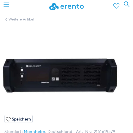
Weitere Artikel
Speichern
Standort:
Mannheim
,
Deutschland
Art.-Nr.:
2151619579