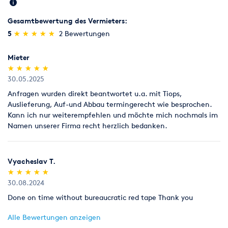
Gesamtbewertung des Vermieters:
(*)
(*)
(*)
(*)
(*)
5
★
★
★
★
★
★
★
★
★
★
2 Bewertungen
Mieter
(*)
(*)
(*)
(*)
(*)
★
★
★
★
★
★
★
★
★
★
30.05.2025
Anfragen wurden direkt beantwortet u.a. mit Tiops,
Auslieferung, Auf-und Abbau termingerecht wie besprochen.
Kann ich nur weiterempfehlen und möchte mich nochmals im
Namen unserer Firma recht herzlich bedanken.
Vyacheslav T.
(*)
(*)
(*)
(*)
(*)
★
★
★
★
★
★
★
★
★
★
30.08.2024
Done on time without bureaucratic red tape Thank you
Alle Bewertungen anzeigen