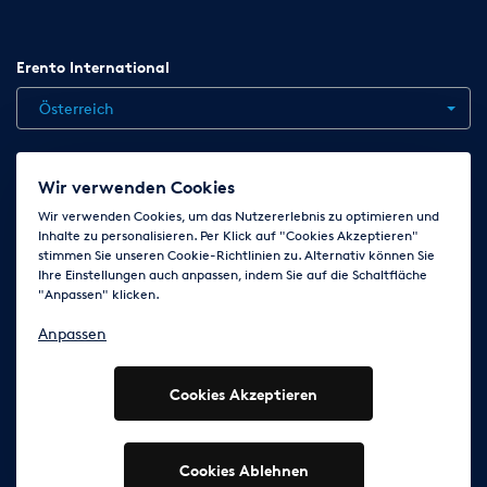
Erento International
Österreich
Jobs
Kontakt
News
Hilfe
Datenschutzerklärung
Wir verwenden Cookies
AGB
Impressum
Cookie-Einstellungen ändern
Wir verwenden Cookies, um das Nutzererlebnis zu optimieren und
Inhalte zu personalisieren. Per Klick auf "Cookies Akzeptieren"
stimmen Sie unseren Cookie-Richtlinien zu. Alternativ können Sie
Ihre Einstellungen auch anpassen, indem Sie auf die Schaltfläche
Folge uns auf
"Anpassen" klicken.
Anpassen
Cookies Akzeptieren
© 2003 - 2026 Erento Campanda GmbH - Alle Rechte
vorbehalten
Ausgewiesene Marken gehören den jeweiligen Eigentümern.
Cookies Ablehnen