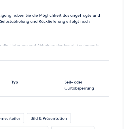
tigung haben Sie die Möglichkeit das angefragte und
 Selbstabholung und Rücklieferung erfolgt nach
ür die Lieferung und Abholung des Event-Equipments.
ransportkosten an die abhängig vom Verladevolumen und
arbeitet.
haben spezielle Vorstellungen oder Fragen, dann stehen
Typ
Seil- oder
Gurtabsperrung
reise
VERMIETPREISE
sind. Lediglich Verbrauchszubehör
 dementsprechend in den Artikelbeschreibungen
omverteiler
Bild & Präsentation