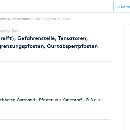
Jetzt v
ühne & Messestand
Absperrgitter & Zäune
369431594
eift), Gefahrenstelle, Tensatoren,
grenzungspfosten, Gurtabsperrpfosten
iehbaren Gurtband - Pfosten aus Kunststoff - Fuß aus