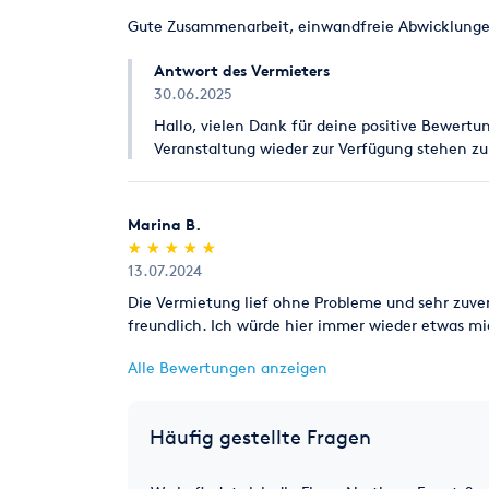
Gute Zusammenarbeit, einwandfreie Abwicklung
Antwort des Vermieters
30.06.2025
Hallo, vielen Dank für deine positive Bewertu
Veranstaltung wieder zur Verfügung stehen zu
Marina B.
(*)
(*)
(*)
(*)
(*)
★
★
★
★
★
★
★
★
★
★
13.07.2024
Die Vermietung lief ohne Probleme und sehr zuver
freundlich. Ich würde hier immer wieder etwas mi
Alle Bewertungen anzeigen
Häufig gestellte Fragen