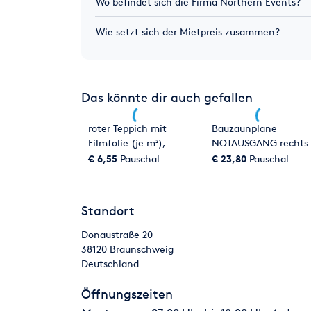
Wo befindet sich die Firma Northern Events?
Wie setzt sich der Mietpreis zusammen?
Das könnte dir auch gefallen
roter Teppich mit
Bauzaunplane
Filmfolie (je m²),
NOTAUSGANG rechts
Messeteppich
€ 6,55
Pauschal
€ 23,80
Pauschal
Standort
Donaustraße 20
38120
Braunschweig
Deutschland
Öffnungszeiten