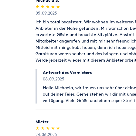
Michaela S.
(*)
(*)
(*)
(*)
(*)
★
★
★
★
★
★
★
★
★
★
05.09.2025
Ich bin total begeistert. Wir wohnen im weitere
Anbieter in der Nähe gefunden. Mir war schon Be
erwartete Gäste und brauchte Sitzplätze. Anstat
Mitarbeiter angerufen und mit mir sehr freundlic
Mitleid mit mir gehabt haben, denn ich habe soga
Garnituren waren sauber und das bringen und abh
Werde jederzeit wieder mit diesem Anbieter arbei
Antwort des Vermieters
08.09.2025
Hallo Michaela, wir freuen uns sehr über dein
auf deiner Feier. Gerne stehen wir dir mit uns
verfügung. Viele Grüße und einen super Start 
Mieter
(*)
(*)
(*)
(*)
(*)
★
★
★
★
★
★
★
★
★
★
24.06.2025