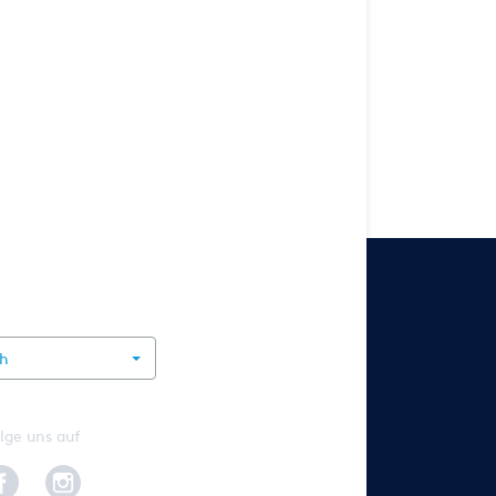
rnational
ch
lge uns auf