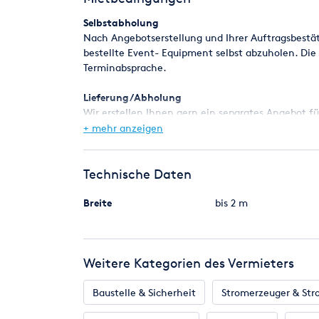
Selbstabholung
Nach Angebotserstellung und Ihrer Auftragsbestä
bestellte Event- Equipment selbst abzuholen. Die
Terminabsprache.
Lieferung/Abholung
Wir erstellen Ihnen gern ein separates Angebot f
Zusätzlich zum vereinbarten Mietpreis, fallen T
+ mehr anzeigen
der zurückzulegenden Strecke sind.
Ihre Anfrage wird natürlich schnellstmöglich be
Technische Daten
Sollten Sie einmal nicht fündig werden oder Sie 
Breite
bis 2 m
wir Ihnen gern zur Verfügung.
Wir weisen darauf hin das die ausgezeichneten P
Weitere Kategorien des Vermieters
wie Milch, Kaffee usw, werden verkauft und sind
gekennzeichnet.
Baustelle & Sicherheit
Stromerzeuger & Str