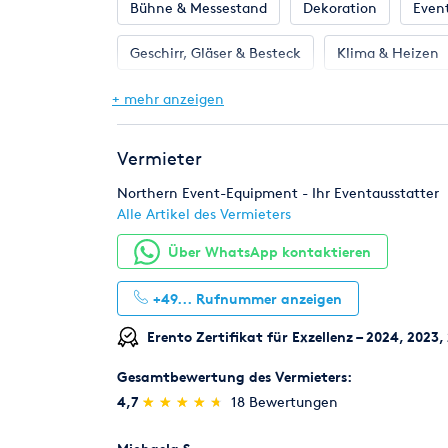
Bühne & Messestand
Dekoration
Even
Geschirr, Gläser & Besteck
Klima & Heizen
Toilette, WC & Dusche
Zelte & Zeltsysteme
+ mehr anzeigen
Vermieter
Northern Event-Equipment - Ihr Eventausstatter
Alle Artikel des Vermieters
Über WhatsApp kontaktieren
+49...
Rufnummer anzeigen
Erento Zertifikat für Exzellenz – 2024, 2023
Gesamtbewertung des Vermieters:
(*)
(*)
(*)
(*)
(*)
4,7
★
★
★
★
★
★
★
★
★
★
18 Bewertungen