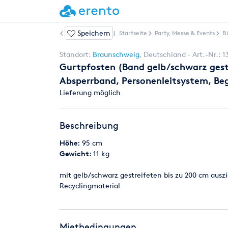
Speichern
Weitere Artikel
|
Startseite
Party, Messe & Events
B
Standort:
Braunschweig
,
Deutschland
Art.-Nr.:
1
Gurtpfosten (Band gelb/schwarz gestr
Absperrband, Personenleitsystem, Be
Lieferung möglich
Beschreibung
Höhe:
95 cm
Gewicht:
11 kg
mit gelb/schwarz gestreifeten bis zu 200 cm ausz
Recyclingmaterial
Mietbedingungen