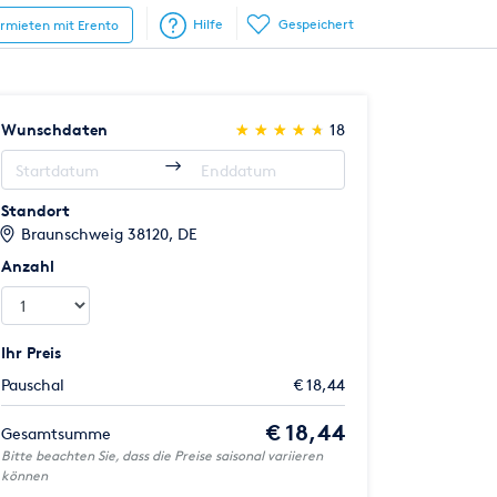
Hilfe
Gespeichert
ermieten mit Erento
(*)
(*)
(*)
(*)
(*)
Wunschdaten
★
★
★
★
★
★
★
★
★
★
18
Standort
Braunschweig 38120, DE
Anzahl
Ihr Preis
Pauschal
€ 18,44
€ 18,44
Gesamtsumme
Bitte beachten Sie, dass die Preise saisonal variieren
können