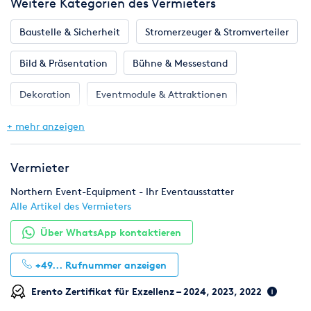
Weitere Kategorien des Vermieters
Baustelle & Sicherheit
Stromerzeuger & Stromverteiler
Bild & Präsentation
Bühne & Messestand
Dekoration
Eventmodule & Attraktionen
Gastronomie & Bar
Geschirr, Gläser & Besteck
+ mehr anzeigen
Klima & Heizen
Licht & Effekte
Möbel
Vermieter
Pflanzen
Toilette, WC & Dusche
Northern Event-Equipment - Ihr Eventausstatter
Alle Artikel des Vermieters
Zelte & Zeltsysteme
Beleuchtung
Über WhatsApp kontaktieren
+49...
Rufnummer anzeigen
Erento Zertifikat für Exzellenz – 2024, 2023, 2022