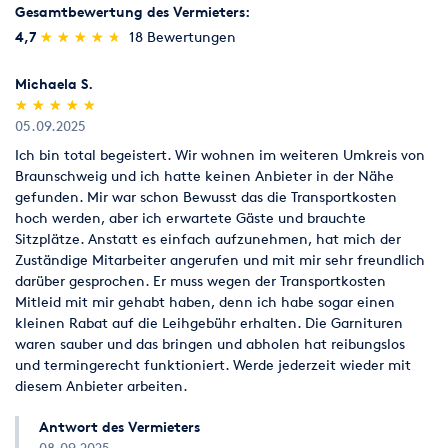
Gesamtbewertung des Vermieters:
(*)
(*)
(*)
(*)
(*)
4,7
★
★
★
★
★
★
★
★
★
★
18 Bewertungen
Michaela S.
(*)
(*)
(*)
(*)
(*)
★
★
★
★
★
★
★
★
★
★
05.09.2025
Ich bin total begeistert. Wir wohnen im weiteren Umkreis von
Braunschweig und ich hatte keinen Anbieter in der Nähe
gefunden. Mir war schon Bewusst das die Transportkosten
hoch werden, aber ich erwartete Gäste und brauchte
Sitzplätze. Anstatt es einfach aufzunehmen, hat mich der
Zuständige Mitarbeiter angerufen und mit mir sehr freundlich
darüber gesprochen. Er muss wegen der Transportkosten
Mitleid mit mir gehabt haben, denn ich habe sogar einen
kleinen Rabat auf die Leihgebühr erhalten. Die Garnituren
waren sauber und das bringen und abholen hat reibungslos
und termingerecht funktioniert. Werde jederzeit wieder mit
diesem Anbieter arbeiten.
Antwort des Vermieters
08.09.2025