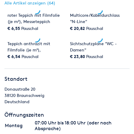
Alle Artikel anzeigen (64)
roter Teppich mit Filmfolie
Multicore/Kabeldurchlass
(je m²), Messeteppich
"N-Line"
€ 6,55
Pauschal
€ 20,82
Pauschal
Teppich anthrazit mit
Sichtschutzplane "WC -
Filmfolie (je m²),
Damen"
Messeteppich
€ 6,54
Pauschal
€ 23,80
Pauschal
Standort
Donaustraße 20
38120
Braunschweig
Deutschland
Öffnungszeiten
07:00 Uhr bis 18:00 Uhr (oder nach
Montag
Absprache)