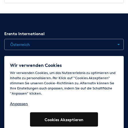
Erento International
Österreich
Jobs
Kontakt
News
Hilfe
Datenschutzerklärung
Wir verwenden Cookies
AGB
Impressum
Cookie-Einstellungen ändern
Wir verwenden Cookies, um das Nutzererlebnis zu optimieren und
Inhalte zu personalisieren. Per Klick auf "Cookies Akzeptieren"
stimmen Sie unseren Cookie-Richtlinien zu. Alternativ können Sie
Ihre Einstellungen auch anpassen, indem Sie auf die Schaltfläche
Folge uns auf
"Anpassen" klicken.
Anpassen
Cookies Akzeptieren
© 2003 - 2026 Erento Campanda GmbH - Alle Rechte