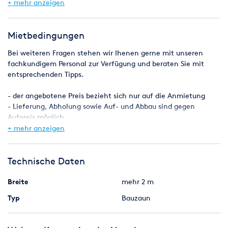
Ringösen alle 50 cm - Befestigungsmaterial und andere
+ mehr anzeigen
Planenfarben sowie Aufdrucke auf Anfrage
Mietbedingungen
Bei weiteren Fragen stehen wir Ihenen gerne mit unseren
fachkundigem Personal zur Verfügung und beraten Sie mit
entsprechenden Tipps.
- der angebotene Preis bezieht sich nur auf die Anmietung
- Lieferung, Abholung sowie Auf- und Abbau sind gegen
Aufpreis möglich
- Zahlung und andere Vereinbarungen nach Absprache und
+ mehr anzeigen
Auftragsbestätigung
- Für Schäden die an den gemieteten Gegenständen
entstehen haftet der Mieter
Technische Daten
Breite
mehr 2 m
Typ
Bauzaun