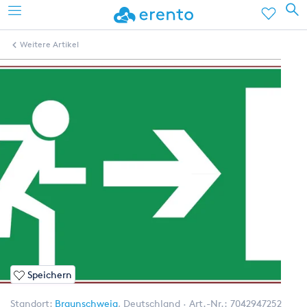
Weitere Artikel
Speichern
Standort:
Braunschweig
,
Deutschland
Art.-Nr.:
7042947252