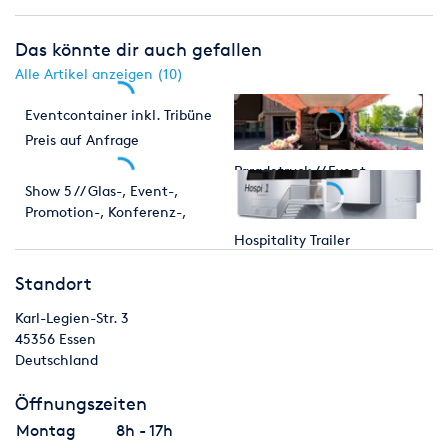
Das könnte dir auch gefallen
Alle Artikel anzeigen (10)
Eventcontainer inkl. Tribüne
Preis auf Anfrage
Paradetruck // Event-,
Show 5 // Glas-, Event-,
Promotion-, Verkaufs-,
Promotion-, Konferenz-,
Bühnen-, Showtruck
Messe-, Party-, Showtruck
Hospitality Trailer
und mobile VIP Lounge
Standort
Karl-Legien-Str. 3
45356
Essen
Deutschland
Öffnungszeiten
Montag
8h - 17h