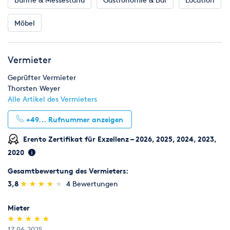
Möbel
Vermieter
Geprüfter Vermieter
Thorsten Weyer
Alle Artikel des Vermieters
+49...
Rufnummer anzeigen
Erento Zertifikat für Exzellenz – 2026, 2025, 2024, 2023,
2020
Gesamtbewertung des Vermieters:
(*)
(*)
(*)
(*)
( )
3,8
★
★
★
★
★
★
★
★
★
★
4 Bewertungen
Mieter
(*)
(*)
(*)
(*)
(*)
★
★
★
★
★
★
★
★
★
★
17.06.2025