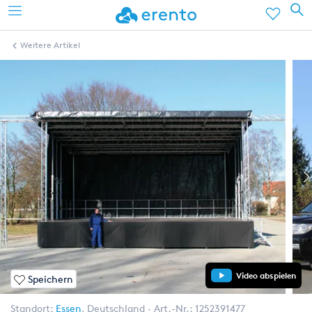
Weitere Artikel
Video abspielen
Speichern
Standort:
Essen
,
Deutschland
Art.-Nr.:
1252391477