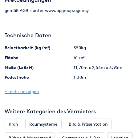
gemäß AGB´s unter www.ppgroup.agency
Technische Daten
Belastbarkeit (kg/m²)
350kg
Fläche
61 m²
Maße (LxBxH)
11,70m x 2,54m x 3,95m
Podesthöhe
1,30m
Typ
mobile Anhänger Bühne
+ mehr anzeigen
Weitere Kategorien des Vermieters
Kran
Raumsysteme
Bild & Präsentation
Bühne & Messestand
Gastronomie & Bar
Location