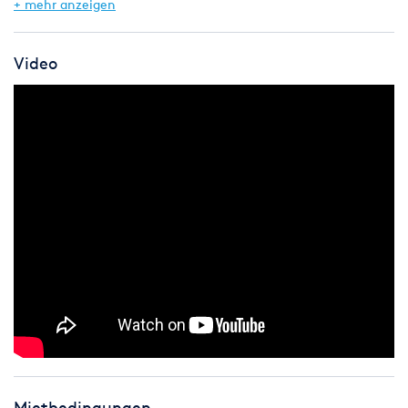
+ mehr anzeigen
für bis zu 1 Tonne PA-Traglast überzeugt. Ideal für Open-Air-
Veranstaltungen, Tour-Events und Vereinsfeste.
Video
Mietbedingungen