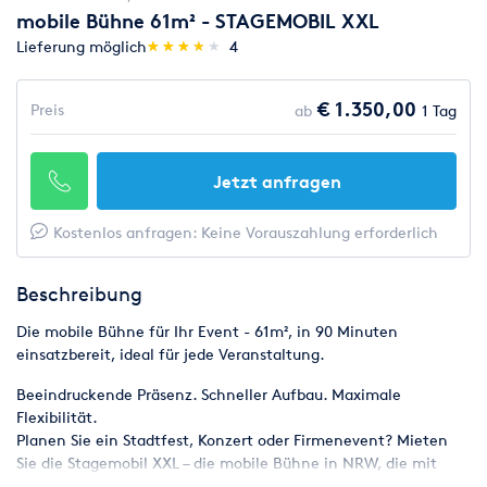
mobile Bühne 61m² - STAGEMOBIL XXL
(*)
(*)
(*)
(*)
( )
Lieferung möglich
★
★
★
★
★
★
★
★
★
★
4
€ 1.350,00
Preis
ab
1 Tag
Jetzt anfragen
Kostenlos anfragen: Keine Vorauszahlung erforderlich
Beschreibung
Die mobile Bühne für Ihr Event - 61m², in 90 Minuten
einsatzbereit, ideal für jede Veranstaltung.
Beeindruckende Präsenz. Schneller Aufbau. Maximale
Flexibilität.
Planen Sie ein Stadtfest, Konzert oder Firmenevent? Mieten
Sie die Stagemobil XXL – die mobile Bühne in NRW, die mit
61 m² Fläche, schneller Aufbauzeit und optionalen Sidewings