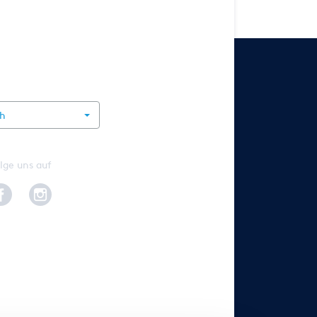
rnational
ch
lge uns auf