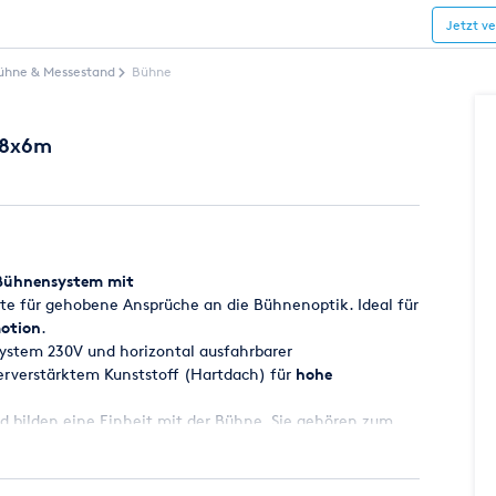
Jetzt v
ühne & Messestand
Bühne
 8x6m
Bühnensystem mit
 für gehobene Ansprüche an die Bühnenoptik. Ideal für
otion
.
ystem 230V und horizontal ausfahrbarer
rverstärktem Kunststoff (Hartdach) für
hohe
 bilden eine Einheit mit der Bühne. Sie gehören zum
liche Stützen, Böden und Überdachungen für PA Wings