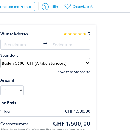
Hilfe
Gespeichert
ermieten mit Erento
(*)
(*)
(*)
(*)
(*)
Wunschdaten
★
★
★
★
★
★
★
★
★
★
3
Standort
3 weitere Standorte
Anzahl
Ihr Preis
1 Tag
CHF 1.500,00
CHF 1.500,00
Gesamtsumme
Bitte beachten Sie, dass die Preise saisonal variieren