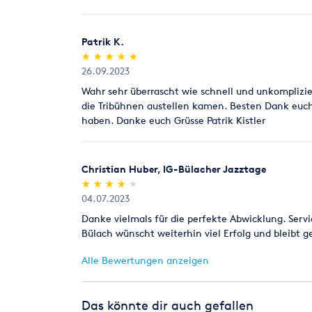
Patrik K.
(*)
(*)
(*)
(*)
(*)
★
★
★
★
★
★
★
★
★
★
26.09.2023
Wahr sehr überrascht wie schnell und unkomplizier
die Tribühnen austellen kamen. Besten Dank euch
haben. Danke euch Grüsse Patrik Kistler
Christian Huber, IG-Bülacher Jazztage
(*)
(*)
(*)
(*)
( )
★
★
★
★
★
★
★
★
★
★
04.07.2023
Danke vielmals für die perfekte Abwicklung. Servi
Bülach wünscht weiterhin viel Erfolg und bleibt 
Alle Bewertungen anzeigen
Das könnte dir auch gefallen