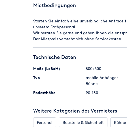
Technische Daten:
Mietbedingungen
Abmessung Podium: 800 cm (Breite) x 600 cm (Tie
Bühnenhöhe über Grund: 90 135 cm
Starten Sie einfach eine unverbindliche Anfrage f
Dachhöhe: 5,87 m
unserem Fachpersonal.
PAWings Punktlast:150 kg (je Seite)
Wir beraten Sie gerne und geben Ihnen die entsp
Traglast Bühnenboden: 350 kg/m²
Der Mietpreis versteht sich ohne Servicekosten.
Nutzlast Dach gesamt: 2.000 kg
Für diese mobile Bühne existiert ein in Deutschl
Technische Daten
Maße (LxBxH)
800x600
Typ
mobile Anhänger
Bühne
Podesthöhe
90-130
Weitere Kategorien des Vermieters
Personal
Baustelle & Sicherheit
Bühne 