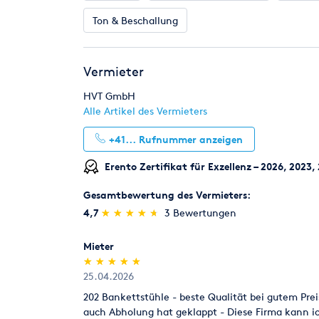
Ton & Beschallung
Vermieter
HVT GmbH
Alle Artikel des Vermieters
+41...
Rufnummer anzeigen
Erento Zertifikat für Exzellenz – 2026, 2023
Gesamtbewertung des Vermieters:
(*)
(*)
(*)
(*)
(*)
4,7
★
★
★
★
★
★
★
★
★
★
3 Bewertungen
Mieter
(*)
(*)
(*)
(*)
(*)
★
★
★
★
★
★
★
★
★
★
25.04.2026
202 Bankettstühle - beste Qualität bei gutem Preis
auch Abholung hat geklappt - Diese Firma kann 