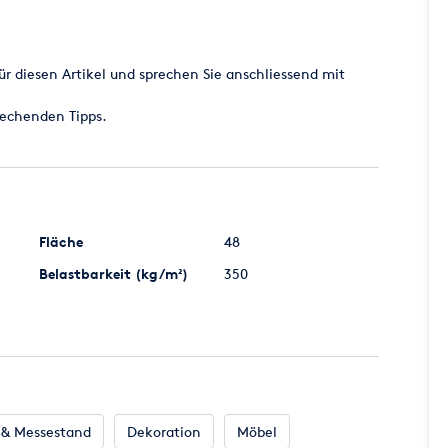
fe)
ür diesen Artikel und sprechen Sie anschliessend mit
rechenden Tipps.
and anerkanntes Prüfbuch (Baubuch)
Fläche
48
Belastbarkeit (kg/m²)
350
& Messestand
Dekoration
Möbel