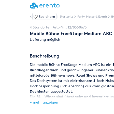
Speichern
Weitere Artikel
|
Startseite
Party, Messe & Events
B
4 Standorte
Art.-Nr.:
1278550675
Mobile Bühne FreeStage Medium ARC
Lieferung möglich
Beschreibung
Die mobile Bühne FreeStage Medium ARC ist ein
Rundbogendach
und geschwungener Bühnenkante
mittelgroße
Bühnenshows
,
Road Shows
und
Prom
Das Dachsystem ist mit elektrischem 4-fach Hubs
Dachbespannung (Schiebedach) aus 2mm glasfase
Dachlasten
ausgestattet.
Die
PA - Wings sind überdacht und integriert
und
Aufbaumechanismus der Bühne und machen zusätz
+ mehr anzeigen
überflüssig.