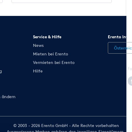
Service & Hilfe
Erento Inte
News
Österrei
Mieten bei Erento
Vermieten bei Erento
Fo
g
Hilfe
n ändern
© 2003 - 2026 Erento GmbH - Alle Rechte vorbehalten
Ausgewiesene Marken gehören den jeweiligen Eigentümern.