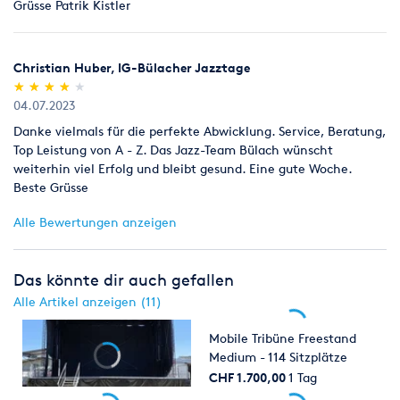
Grüsse Patrik Kistler
Christian Huber, IG-Bülacher Jazztage
(*)
(*)
(*)
(*)
( )
★
★
★
★
★
★
★
★
★
★
04.07.2023
Danke vielmals für die perfekte Abwicklung. Service, Beratung,
Top Leistung von A - Z. Das Jazz-Team Bülach wünscht
weiterhin viel Erfolg und bleibt gesund. Eine gute Woche.
Beste Grüsse
Alle Bewertungen anzeigen
Das könnte dir auch gefallen
Alle Artikel anzeigen (11)
Mobile Tribüne Freestand
Medium - 114 Sitzplätze
CHF 1.700,00
1 Tag