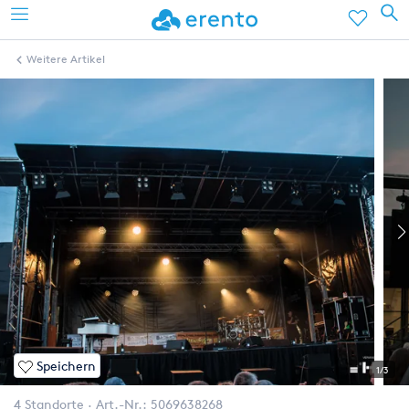
Weitere Artikel
Speichern
1/3
4 Standorte
Art.-Nr.:
5069638268