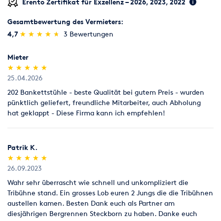
Erento Zertifikat für Exzellenz – 2026, 2023, 2022
Gesamtbewertung des Vermieters:
(*)
(*)
(*)
(*)
(*)
4,7
★
★
★
★
★
★
★
★
★
★
3 Bewertungen
Mieter
(*)
(*)
(*)
(*)
(*)
★
★
★
★
★
★
★
★
★
★
25.04.2026
202 Bankettstühle - beste Qualität bei gutem Preis - wurden
pünktlich geliefert, freundliche Mitarbeiter, auch Abholung
hat geklappt - Diese Firma kann ich empfehlen!
Patrik K.
(*)
(*)
(*)
(*)
(*)
★
★
★
★
★
★
★
★
★
★
26.09.2023
Wahr sehr überrascht wie schnell und unkompliziert die
Tribühne stand. Ein grosses Lob euren 2 Jungs die die Tribühnen
austellen kamen. Besten Dank euch als Partner am
diesjährigen Bergrennen Steckborn zu haben. Danke euch