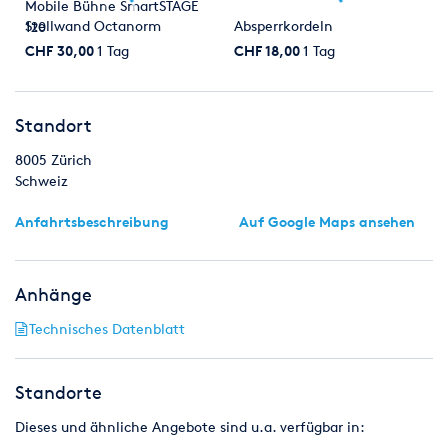
Mobile Bühne SmartSTAGE
Stellwand Octanorm
Absperrkordeln
120
CHF 30,00
1 Tag
CHF 18,00
1 Tag
Standort
8005
Zürich
Schweiz
Anfahrtsbeschreibung
Auf Google Maps ansehen
Anhänge
Technisches Datenblatt
Standorte
Dieses und ähnliche Angebote sind u.a. verfügbar in: