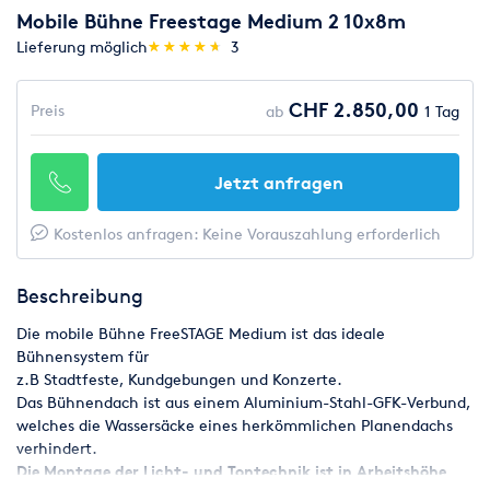
Mobile Bühne Freestage Medium 2 10x8m
(*)
(*)
(*)
(*)
(*)
Lieferung möglich
★
★
★
★
★
★
★
★
★
★
3
CHF 2.850,00
Preis
ab
1 Tag
Jetzt anfragen
Kostenlos anfragen: Keine Vorauszahlung erforderlich
Beschreibung
Die mobile Bühne FreeSTAGE Medium ist das ideale
Bühnensystem für
z.B Stadtfeste, Kundgebungen und Konzerte.
Das Bühnendach ist aus einem Aluminium-Stahl-GFK-Verbund,
welches die Wassersäcke eines herkömmlichen Planendachs
verhindert.
Die Montage der Licht- und Tontechnik ist in Arbeitshöhe