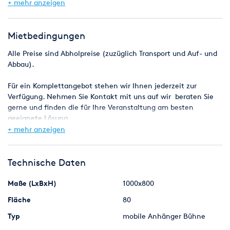
möglich.
+ mehr anzeigen
Die Bühne ist wind- und regensicher dank der Rück- und
Seitenplanen und einem
80 cm tiefen Vordach. Die Bühne besitzt bereits integrierte,
Mietbedingungen
überdachte PA-Wings mit einer Traglast von 200 bis 800 kg.
Alle Preise sind Abholpreise (zuzüglich Transport und Auf- und
Abbau).
Technische Daten:
- Podium Masse: 1000 cm (Breite) x 800 cm (Tiefe) - Podium
Für ein Komplettangebot stehen wir Ihnen jederzeit zur
Höhe: 110 - 160 cm
Verfügung. Nehmen Sie Kontakt mit uns auf wir beraten Sie
- Lichte Höhe (Bühnendach): 550 cm
gerne und finden die für Ihre Veranstaltung am besten
- Podium Nutzlast: 500 kg/qm
geeignete Lösung.
- Dach Nutzlast: 1800 kg
+ mehr anzeigen
- PA-Wings Punktlast: Optional 800 kg je Seite
- Schnellablass-System der Rück- und Seitenwände
- Besonders schneller und kostengünstiger Aufbau in gerade
Technische Daten
mal einer Stunde
- Für diese mobile Bühne existiert ein in Deutschland
Maße (LxBxH)
1000x800
anerkanntes Prüfbuch
Fläche
80
Typ
mobile Anhänger Bühne