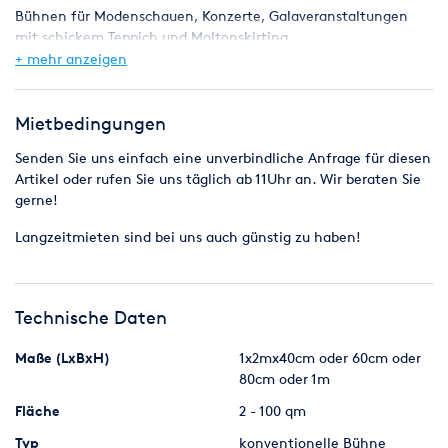
Bühnen für Modenschauen, Konzerte, Galaveranstaltungen
mit schickem Teppich und Moltonskirting.
+ mehr anzeigen
Wir können bis zu 50 qm Podestfläche für Sie aufbauen. Mehr
ist möglich mit unseren Kooperationspartnern; dann kämen 2
Lieferwagen oder mehr.
Mietbedingungen
Höhe: 20cm, 40cm, 60cm oder höher auf Wunsch.
Senden Sie uns einfach eine unverbindliche Anfrage für diesen
Artikel oder rufen Sie uns täglich ab 11Uhr an. Wir beraten Sie
Wir haben moderne Nivtec-Podeste, die relativ schnell auf-
gerne!
und abgebaut werden können. Da die Federn der Podeste
leicht beschädigt werden können, bevorzugen wir einen
Langzeitmieten sind bei uns auch günstig zu haben!
Aufbau und Abbau durch unsere Techniker.
Bühnenteppich: Für schicke Veranstaltungen verlegen wir auf
der Bühnen auch einen Bühnenteppich. Die Farbe können Sie
Technische Daten
aussuchen, da der Teppich immer neu für jedes Event besorgt
wird.
Maße (LxBxH)
1x2mx40cm oder 60cm oder
80cm oder 1m
Vorhang unten: Damit man nicht unter die Bühne blicken
kann, können wir außern herum einen Moltonstoff anbringen
Fläche
2 - 100 qm
in schwarz oder weiss. Bei 40 oder 60m hohen Bühnen hat
Typ
konventionelle Bühne