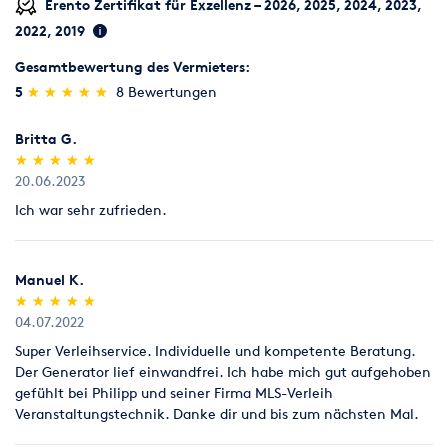
Erento Zertifikat für Exzellenz – 2026, 2025, 2024, 2023,
2022, 2019
Gesamtbewertung des Vermieters:
(*)
(*)
(*)
(*)
(*)
5
★
★
★
★
★
★
★
★
★
★
8 Bewertungen
Britta G.
(*)
(*)
(*)
(*)
(*)
★
★
★
★
★
★
★
★
★
★
20.06.2023
Ich war sehr zufrieden.
Manuel K.
(*)
(*)
(*)
(*)
(*)
★
★
★
★
★
★
★
★
★
★
04.07.2022
Super Verleihservice. Individuelle und kompetente Beratung.
Der Generator lief einwandfrei. Ich habe mich gut aufgehoben
gefühlt bei Philipp und seiner Firma MLS-Verleih
Veranstaltungstechnik. Danke dir und bis zum nächsten Mal.