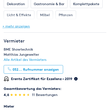
Dekoration
Gastronomie & Bar
Komplettpakete
Unser Service Personal wird Sie gerne beraten.
Sehen Sie sich auch unsere anderen Mietartikel an!
Licht & Effekte
Möbel
Pflanzen
Ton & Beschallung
+ mehr anzeigen
Vermieter
BME Showtechnik
Matthias Jungewelter
Alle Artikel des Vermieters
052...
Rufnummer anzeigen
Erento Zertifikat für Exzellenz – 2019
Gesamtbewertung des Vermieters:
(*)
(*)
(*)
(*)
(*)
4,6
★
★
★
★
★
★
★
★
★
★
11 Bewertungen
Mieter