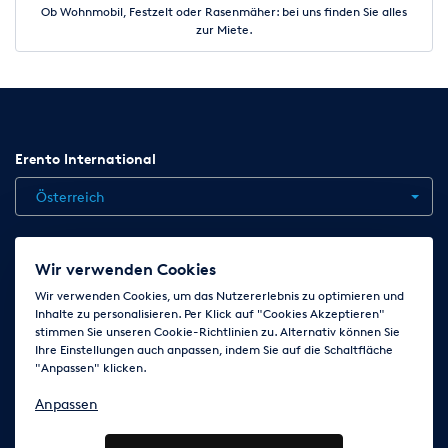
Ob Wohnmobil, Festzelt oder Rasenmäher: bei uns finden Sie alles
zur Miete.
Erento International
Österreich
Jobs
Kontakt
News
Hilfe
Datenschutzerklärung
Wir verwenden Cookies
AGB
Impressum
Cookie-Einstellungen ändern
Wir verwenden Cookies, um das Nutzererlebnis zu optimieren und
Inhalte zu personalisieren. Per Klick auf "Cookies Akzeptieren"
stimmen Sie unseren Cookie-Richtlinien zu. Alternativ können Sie
Ihre Einstellungen auch anpassen, indem Sie auf die Schaltfläche
Folge uns auf
"Anpassen" klicken.
Anpassen