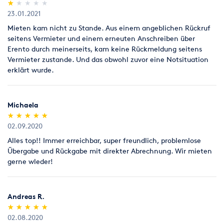
(*)
( )
( )
( )
( )
★
★
★
★
★
★
★
★
★
★
23.01.2021
Mieten kam nicht zu Stande. Aus einem angeblichen Rückruf
seitens Vermieter und einem erneuten Anschreiben über
Erento durch meinerseits, kam keine Rückmeldung seitens
Vermieter zustande. Und das obwohl zuvor eine Notsituation
erklärt wurde.
Michaela
(*)
(*)
(*)
(*)
(*)
★
★
★
★
★
★
★
★
★
★
02.09.2020
Alles top!! Immer erreichbar, super freundlich, problemlose
Übergabe und Rückgabe mit direkter Abrechnung. Wir mieten
gerne wleder!
Andreas R.
(*)
(*)
(*)
(*)
(*)
★
★
★
★
★
★
★
★
★
★
02.08.2020