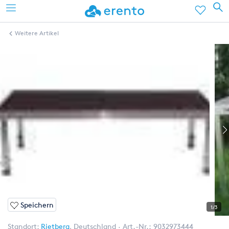
Weitere Artikel
Speichern
1/3
Standort:
Rietberg
,
Deutschland
Art.-Nr.:
9032973444