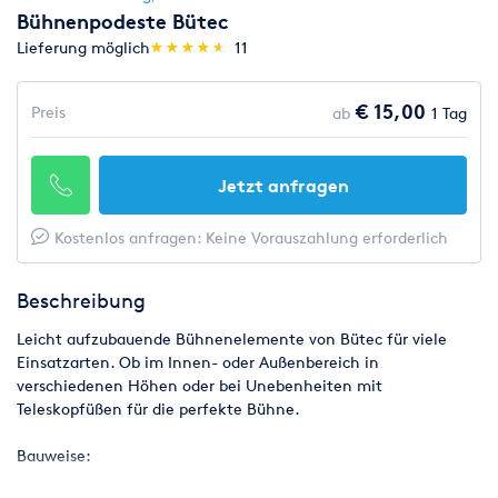
Bühnenpodeste Bütec
(*)
(*)
(*)
(*)
(*)
Lieferung möglich
★
★
★
★
★
★
★
★
★
★
11
€ 15,00
Preis
ab
1 Tag
Jetzt anfragen
Kostenlos anfragen: Keine Vorauszahlung erforderlich
Beschreibung
Leicht aufzubauende Bühnenelemente von Bütec für viele
Einsatzarten. Ob im Innen- oder Außenbereich in
verschiedenen Höhen oder bei Unebenheiten mit
Teleskopfüßen für die perfekte Bühne.
Bauweise: