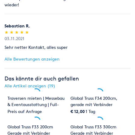
wieder!
Nach BGVC1
Trussaufnehmer - klein
Sebastian R.
(*)
(*)
(*)
(*)
(*)
★
★
★
★
★
★
★
★
★
★
Der schlanke unter den Trussaufnehmern für 48-51mm Rohr.
03.11.2021
- Breite: 30mm
Sehr netter Kontakt, alles super
- Max. Zugbelastung: 100kg,
Alle Bewertungen anzeigen
- Max. Scherlast: 30kg
- Verschlußschraube
- M8 Flügelmutter
Das könnte dir auch gefallen
- M10 Geräteschraube mit Flügelmutter
- Sprengring und Unterlagschreibe
Alle Artikel anzeigen (19)
- TÜV geprüft
- Belastung nach BGV C1: 100kg
Traversen mieten | Messebau
Global Truss F34 200cm,
- Bruchkraft: 14,57kN
& Eventausstattung | Full-
gerade mit Verbinder
- Aluminium 6061 T6
Service aus Köln –
Preis auf Anfrage
€ 12,00
1 Tag
- Geprüft nach DIN 4113-1:1980 + A1: 2002
Europaweit
- DIN 41136-2:2002
Global Truss F33 200cm
Global Truss F33 300cm
- DIN V 4113-3: 1999
Gerade mit Verbinder
Gerade mit Verbinder