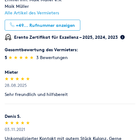
- Gehäuse Par 56, Farbfilterrahmen mit Schutzglas
Maik Müller
- Sockel G-12
Alle Artikel des Vermieters
- Anschlusskabel
+49...
Rufnummer anzeigen
TECHNISCHE DATEN
Erento Zertifikat für Exzellenz – 2025, 2024, 2023
- Empfohlenes Leuchtmittel: CDM-T
- Sockel G-12
Gesamtbewertung des Vermieters:
- Länge 400 mm
- Breite 240 mm
(*)
(*)
(*)
(*)
(*)
5
★
★
★
★
★
★
★
★
★
★
3 Bewertungen
- Höhe 240 mm
- Höhe mit Bügel 320 mm
Mieter
- Lichtaustritt 140 mm
(*)
(*)
(*)
(*)
(*)
★
★
★
★
★
★
★
★
★
★
- Gewicht 4,50 kg
28.08.2025
- Maß/Filterrahmen 230 x 230 mm
Sehr freundlich und hilfsbereit
Safety 60cm / 4mm mit Kettennotglied
Sicherungsseil mit Kettennotglied verschraubbar und einseitig
Denis S.
(*)
(*)
(*)
(*)
(*)
geöst. Die Tragkraft errechnet sich aus der Mindestbruchkraft.
★
★
★
★
★
★
★
★
★
★
Diese wird durch den für den jeweiligen Einsatzzweck
03.11.2021
vorgeschriebenen Sicherheitsfaktor geteilt.
Unkomplizierter Kontakt mit gutem Stück Kulanz. Gerne