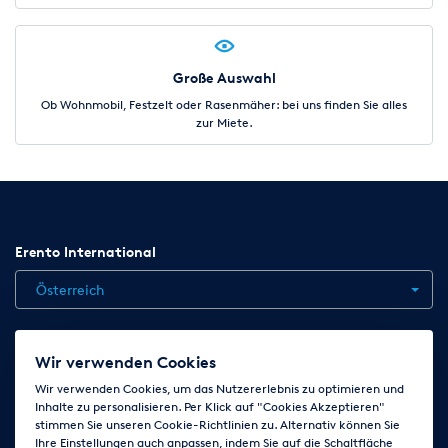
Große Auswahl
Ob Wohnmobil, Festzelt oder Rasenmäher: bei uns finden Sie alles
zur Miete.
Erento International
Österreich
Jobs
Kontakt
News
Hilfe
Datenschutzerklärung
Wir verwenden Cookies
AGB
Impressum
Cookie-Einstellungen ändern
Wir verwenden Cookies, um das Nutzererlebnis zu optimieren und
Inhalte zu personalisieren. Per Klick auf "Cookies Akzeptieren"
stimmen Sie unseren Cookie-Richtlinien zu. Alternativ können Sie
Ihre Einstellungen auch anpassen, indem Sie auf die Schaltfläche
Folge uns auf