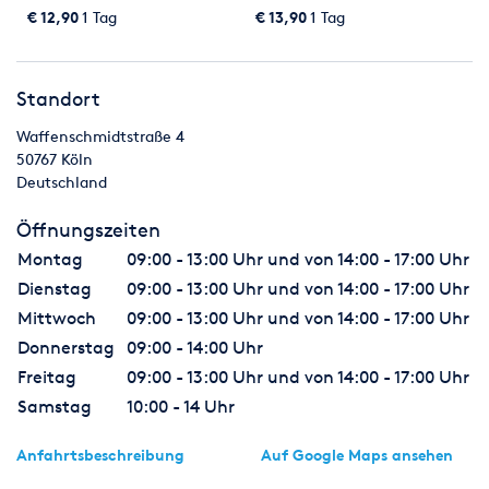
€ 12,90
1 Tag
€ 13,90
1 Tag
Showtec IEC Male to IEC Female 1,5 Meter
Spezifikationen
IEC Male zu IEC Female
Standort
Länge 1,5 m
Waffenschmidtstraße 4
3 x 1,5 mm sauerstofffreies Kupfer
50767
Köln
Isolierung 105 x PVC, Ø 3,0 &plusm; 0,1 mm
Deutschland
Blau/braun/gelb-grün gestreift
Öffnungszeiten
Showtec Schuko auf IEC Kabel 3 Meter
Showtec Schuko auf
IEC Kabel 3 Meter
Montag
09:00 - 13:00 Uhr und von 14:00 - 17:00 Uhr
Dienstag
09:00 - 13:00 Uhr und von 14:00 - 17:00 Uhr
Mittwoch
09:00 - 13:00 Uhr und von 14:00 - 17:00 Uhr
Competence und Events einfach MIETEN
Donnerstag
09:00 - 14:00 Uhr
Freitag
09:00 - 13:00 Uhr und von 14:00 - 17:00 Uhr
Hierzu wird Ihnen unsere 25 jährige Erfahrung im Eventbereich
Samstag
10:00 - 14 Uhr
helfen, jede Veranstaltung zu planen und durchzuführen.
Anfahrtsbeschreibung
Auf Google Maps ansehen
Wenn Sie weitere Fragen haben oder eine Komplettlösung für
Ihr nächstes Event wünschen, kontaktieren Sie uns einfach,