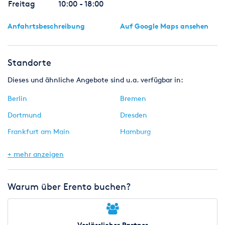
Freitag
10:00 - 18:00
Der Tagespreis ist abhängig von der Konfiguration, Ausstattung
Anfahrtsbeschreibung
Auf Google Maps ansehen
und Anzahl der Miettage.
Standorte
Dieses und ähnliche Angebote sind u.a. verfügbar in:
Berlin
Bremen
Dortmund
Dresden
Frankfurt am Main
Hamburg
Hannover
Köln
+ mehr anzeigen
München
Nürnberg
Stuttgart
Warum über Erento buchen?
Verlässlicher Partner