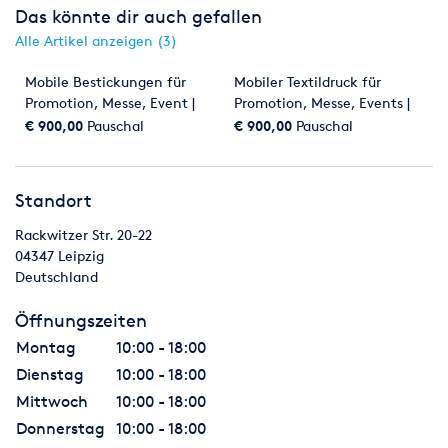
mobilen Einsatz Ihre Corporate Identity.
Das könnte dir auch gefallen
Alle Artikel anzeigen (3)
Ihre Vorteile:
Mobile Bestickungen für
Mobiler Textildruck für
zusätzliche Aufmerksamkeit und längere Verweildauer an
Promotion, Messe, Event |
Promotion, Messe, Events |
Ihrem POI
Stickmaschine |
T-Shirt-Druck live vor Ort
€ 900,00
Pauschal
€ 900,00
Pauschal
nachhaltiges Kundenerlebnis sowie eine erhöhte
personalisierte
Kundenbindung
Bestickungen
Steigerung des Abverkaufs durch Personalisierung
Full-Service vom Produkt bis zur fertigen Prägung
Standort
mehrjährige Expertise im Bereich Lasergravur sowie Full-
Rackwitzer Str. 20-22
Service vom zu gravierenden Produkt bis hin zur fertigen
04347
Leipzig
Gravur
Deutschland
Der Preis versteht sich inkl. Technik und Personal (1 Person) für
einen Aktionstag zzgl. anfallender Reise- und Hotelkosten,
Öffnungszeiten
sowie Kosten für Giveaways.
Montag
10:00 - 18:00
Gerne erstellen wir Ihnen ein individuelles Angebot.
Dienstag
10:00 - 18:00
Preise
Mittwoch
10:00 - 18:00
8h Präge-Einsatz inkl. 1 x Prägemaschine & 1 x Fachpersonal
Donnerstag
10:00 - 18:00
= 650,00€