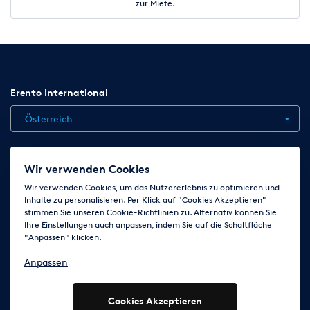
zur Miete.
Erento International
Österreich
Jobs
Kontakt
News
Hilfe
Datenschutzerklärung
Wir verwenden Cookies
AGB
Impressum
Cookie-Einstellungen ändern
Wir verwenden Cookies, um das Nutzererlebnis zu optimieren und
Inhalte zu personalisieren. Per Klick auf "Cookies Akzeptieren"
stimmen Sie unseren Cookie-Richtlinien zu. Alternativ können Sie
Ihre Einstellungen auch anpassen, indem Sie auf die Schaltfläche
Folge uns auf
"Anpassen" klicken.
Anpassen
Cookies Akzeptieren