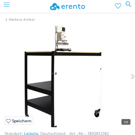
Weitere Artikel
Speichern
1/5
Standort:
Leipzig
,
Deutschland
Art.-Nr.:
7492812742