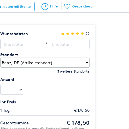
Hilfe
Gespeichert
ermieten mit Erento
(*)
(*)
(*)
(*)
(*)
Wunschdaten
★
★
★
★
★
★
★
★
★
★
22
Standort
3 weitere Standorte
Anzahl
Ihr Preis
1 Tag
€ 178,50
€ 178,50
Gesamtsumme
Bitte beachten Sie, dass die Preise saisonal variieren