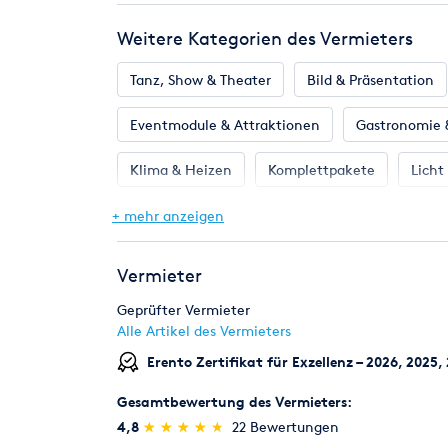
Weitere Kategorien des Vermieters
Mietpreise zzgl. Lieferung.
Ein genaues Angebot erstellen wir ihnen ger
Lieferort von ihnen erhalten.
Tanz, Show & Theater
Bild & Präsentation
Bundesweite Lieferung möglich.
Eventmodule & Attraktionen
Gastronomie 
Klima & Heizen
Komplettpakete
Licht
Pflanzen
Zelte & Zeltsysteme
Beleuch
+ mehr anzeigen
Vermieter
Geprüfter Vermieter
Alle Artikel des Vermieters
Erento Zertifikat für Exzellenz – 2026, 2025,
Gesamtbewertung des Vermieters:
(*)
(*)
(*)
(*)
(*)
4,8
★
★
★
★
★
★
★
★
★
★
22 Bewertungen