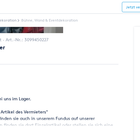
Jetzt v
ekoration
Bühne, Wand & Eventdekoration
t
Art.-Nr.:
3099450227
er
i uns im Lager.
 Artikel des Vermieters"
nden sie auch in unserem Fundus auf unserer
inden sie dort Einzelartikel oder stellen sie sich eine
stattung zusammen. Alles für ihre Veranstaltung aus