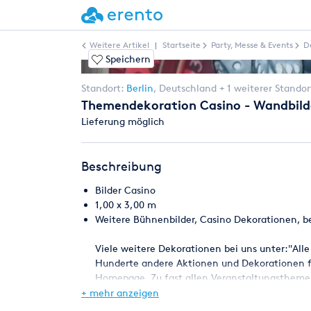
Weitere Artikel
|
Startseite
Party, Messe & Events
D
Speichern
Standort:
Berlin
,
Deutschland
+ 1 weiterer Standor
Themendekoration Casino - Wandbild
Lieferung möglich
Beschreibung
Bilder Casino
1,00 x 3,00 m
Weitere Bühnenbilder, Casino Dekorationen, be
Viele weitere Dekorationen bei uns unter:"Alle
Hunderte andere Aktionen und Dekorationen fi
Homepage. Zu fast allen Veranstaltungsthemen f
komplette Veranstaltung mit Aktionen und Aus
+ mehr anzeigen
einer Hand.