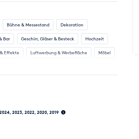
ne, wenn wir den Umfang, Veranstaltungsdatum und den
Bühne & Messestand
Dekoration
& Bar
Geschirr, Gläser & Besteck
Hochzeit
 & Effekte
Luftwerbung & Werbefläche
Möbel
tung
 2024, 2023, 2022, 2020, 2019