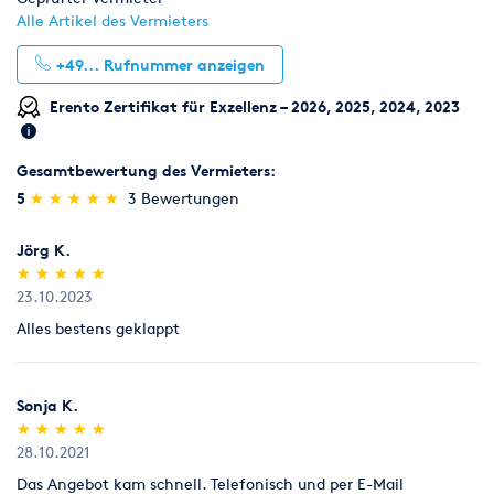
Alle Artikel des Vermieters
+49...
Rufnummer anzeigen
Erento Zertifikat für Exzellenz – 2026, 2025, 2024, 2023
Gesamtbewertung des Vermieters:
(*)
(*)
(*)
(*)
(*)
5
★
★
★
★
★
★
★
★
★
★
3 Bewertungen
Jörg K.
(*)
(*)
(*)
(*)
(*)
★
★
★
★
★
★
★
★
★
★
23.10.2023
Alles bestens geklappt
Sonja K.
(*)
(*)
(*)
(*)
(*)
★
★
★
★
★
★
★
★
★
★
28.10.2021
Das Angebot kam schnell. Telefonisch und per E-Mail