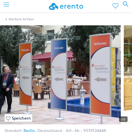
Weitere Artikel
Speichern
1/3
Standort:
Berlin
,
Deutschland
Art.-Nr.:
9339124448