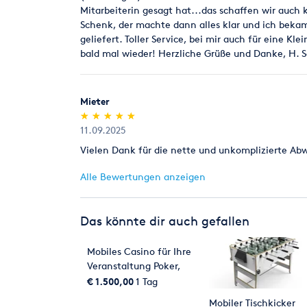
Mitarbeiterin gesagt hat...das schaffen wir auch 
Schenk, der machte dann alles klar und ich bekam
geliefert. Toller Service, bei mir auch für eine 
bald mal wieder! Herzliche Grüße und Danke, H.
Mieter
(*)
(*)
(*)
(*)
(*)
★
★
★
★
★
★
★
★
★
★
11.09.2025
Vielen Dank für die nette und unkomplizierte Ab
Alle Bewertungen anzeigen
Das könnte dir auch gefallen
Mobiles Casino für Ihre
Veranstaltung Poker,
Black Jack, Roulette
€ 1.500,00
1 Tag
Mobiler Tischkicker