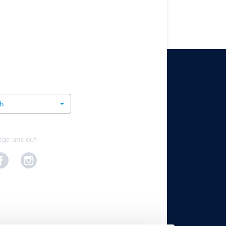
rnational
ch
lge uns auf