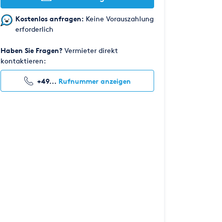
Kostenlos anfragen:
Keine Vorauszahlung
erforderlich
Haben Sie Fragen?
Vermieter direkt
kontaktieren:
+49...
Rufnummer anzeigen