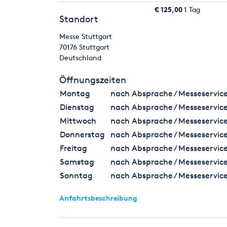
€ 125,00
1 Tag
Standort
Messe Stuttgart
70176
Stuttgart
Deutschland
Öffnungszeiten
Montag
nach Absprache / Messeservic
Dienstag
nach Absprache / Messeservic
Mittwoch
nach Absprache / Messeservic
Donnerstag
nach Absprache / Messeservic
Freitag
nach Absprache / Messeservic
Samstag
nach Absprache / Messeservic
Sonntag
nach Absprache / Messeservic
Anfahrtsbeschreibung