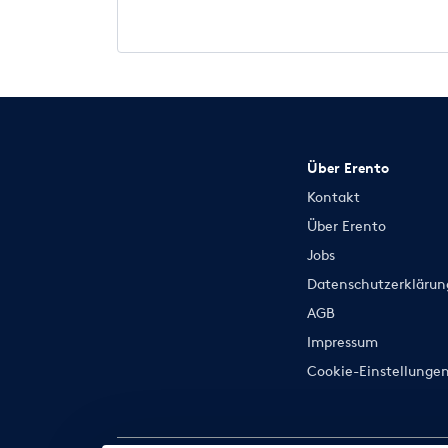
Über Erento
Kontakt
Über Erento
Jobs
Datenschutzerklärun
AGB
Impressum
Cookie-Einstellunge