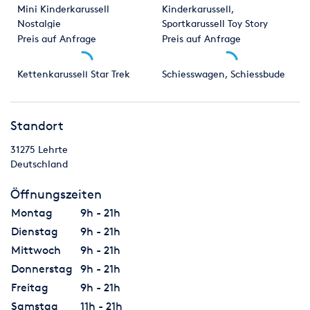
Mini Kinderkarussell
Kinderkarussell,
Nostalgie
Sportkarussell Toy Story
Pferdchenkarussell Karussell
Preis auf Anfrage
Preis auf Anfrage
Kettenkarussell Star Trek
Schiesswagen, Schiessbude
Standort
31275
Lehrte
Deutschland
Öffnungszeiten
Montag
9h - 21h
Dienstag
9h - 21h
Mittwoch
9h - 21h
Donnerstag
9h - 21h
Freitag
9h - 21h
Samstag
11h - 21h