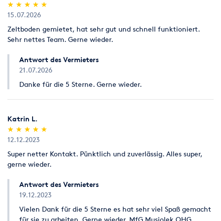
(*)
(*)
(*)
(*)
(*)
★
★
★
★
★
★
★
★
★
★
15.07.2026
Zeltboden gemietet, hat sehr gut und schnell funktioniert.
Sehr nettes Team. Gerne wieder.
Antwort des Vermieters
21.07.2026
Danke für die 5 Sterne. Gerne wieder.
Katrin L.
(*)
(*)
(*)
(*)
(*)
★
★
★
★
★
★
★
★
★
★
12.12.2023
Super netter Kontakt. Pünktlich und zuverlässig. Alles super,
gerne wieder.
Antwort des Vermieters
19.12.2023
Vielen Dank für die 5 Sterne es hat sehr viel Spaß gemacht
für sie zu arbeiten. Gerne wieder. MfG Musiolek OHG