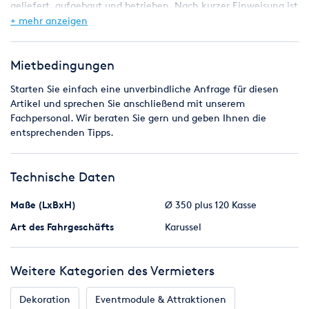
geliefert, aufgebaut und betrieben. Nach kurzer Einweisung ist
es auch möglich, dass Sie das Karussell selbst bedienen.
+ mehr anzeigen
Achten sie auch auf unsere anderen Attraktionen hier bei
Erento.
Mietbedingungen
Starten Sie einfach eine unverbindliche Anfrage für diesen
Bei uns bekommen sie auch:
Artikel und sprechen Sie anschließend mit unserem
Fachpersonal. Wir beraten Sie gern und geben Ihnen die
- großes Kettenkarussell "Star Trek"
entsprechenden Tipps.
- Kinderkarussell´s von 3 bis 42 Sitzplätzen
- Kindereisenbahnen "Jim Knopf" und "Dschungel Express"
- Schiffschaukel mit Überschlag
Technische Daten
- Elektrominiautoscooter
- Nostalgie Pferdchenkarussell´s
Maße (LxBxH)
Ø 350 plus 120 Kasse
- Autoscooter,
- Autoscooter mit Batteriebetrieb
Art des Fahrgeschäfts
Karussel
- Riesenrutsche Hawaii
- Hüpfburgen
- Trampolin
Weitere Kategorien des Vermieters
- Partyzelte
- Festzelte
Dekoration
Eventmodule & Attraktionen