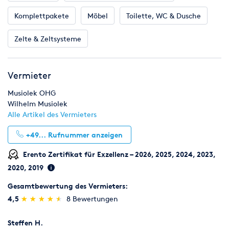
- Tische
- Stühle
Komplettpakete
Möbel
Toilette, WC & Dusche
- Toilettenwagen
- Schiesswagen
Zelte & Zeltsysteme
- Verlosung,
- Bayrische Leiter
- Verkaufswagen
Vermieter
- Palmen (echt)
- Partydekoration
Musiolek OHG
Wilhelm Musiolek
Klicken sie einfach auf alle Artikel des Vermieters um eine
Alle Artikel des Vermieters
Übersicht zu bekommen.
+49...
Rufnummer anzeigen
Erento Zertifikat für Exzellenz – 2026, 2025, 2024, 2023,
2020, 2019
Gesamtbewertung des Vermieters:
(*)
(*)
(*)
(*)
(*)
4,5
★
★
★
★
★
★
★
★
★
★
8 Bewertungen
Steffen H.