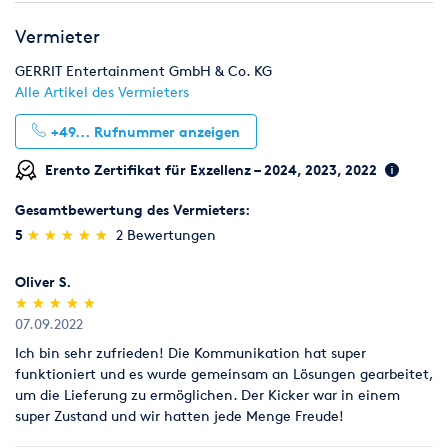
Möbel
Zelte & Zeltsysteme
Wintersport
Vermieter
GERRIT Entertainment GmbH & Co. KG
Alle Artikel des Vermieters
+49...
Rufnummer anzeigen
Erento Zertifikat für Exzellenz – 2024, 2023, 2022
Gesamtbewertung des Vermieters:
(*)
(*)
(*)
(*)
(*)
5
★
★
★
★
★
★
★
★
★
★
2 Bewertungen
Oliver S.
(*)
(*)
(*)
(*)
(*)
★
★
★
★
★
★
★
★
★
★
07.09.2022
Ich bin sehr zufrieden! Die Kommunikation hat super
funktioniert und es wurde gemeinsam an Lösungen gearbeitet,
um die Lieferung zu ermöglichen. Der Kicker war in einem
super Zustand und wir hatten jede Menge Freude!