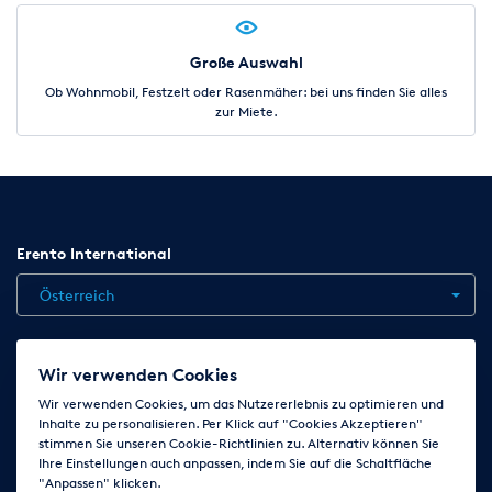
Große Auswahl
Ob Wohnmobil, Festzelt oder Rasenmäher: bei uns finden Sie alles
zur Miete.
Erento International
Österreich
Jobs
Kontakt
News
Hilfe
Datenschutzerklärung
Wir verwenden Cookies
AGB
Impressum
Cookie-Einstellungen ändern
Wir verwenden Cookies, um das Nutzererlebnis zu optimieren und
Inhalte zu personalisieren. Per Klick auf "Cookies Akzeptieren"
stimmen Sie unseren Cookie-Richtlinien zu. Alternativ können Sie
Ihre Einstellungen auch anpassen, indem Sie auf die Schaltfläche
Folge uns auf
"Anpassen" klicken.