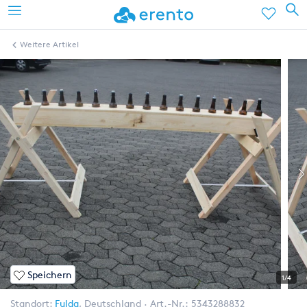
Weitere Artikel
Speichern
1/4
Standort:
Fulda
,
Deutschland
Art.-Nr.:
5343288832