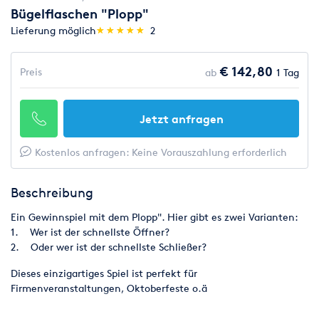
Bügelflaschen "Plopp"
(*)
(*)
(*)
(*)
(*)
Lieferung möglich
★
★
★
★
★
★
★
★
★
★
2
€ 142,80
Preis
ab
1 Tag
Jetzt anfragen
Kostenlos anfragen: Keine Vorauszahlung erforderlich
Beschreibung
Ein Gewinnspiel mit dem Plopp". Hier gibt es zwei Varianten:
1. Wer ist der schnellste Öffner?
2. Oder wer ist der schnellste Schließer?
Dieses einzigartiges Spiel ist perfekt für
Firmenveranstaltungen, Oktoberfeste o.ä
Platzbedarf (L/B/H): ca. 2,50 x 1,50x 2,50m