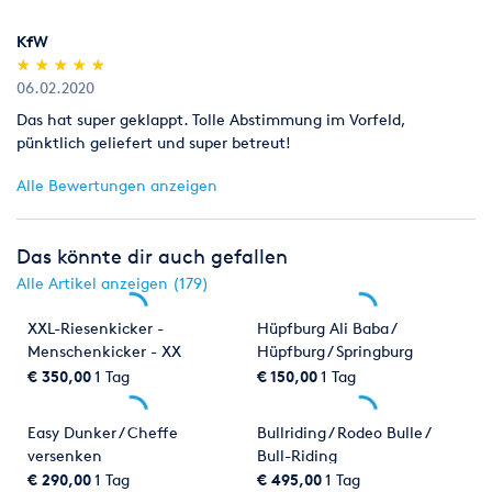
KfW
(*)
(*)
(*)
(*)
(*)
★
★
★
★
★
★
★
★
★
★
06.02.2020
Das hat super geklappt. Tolle Abstimmung im Vorfeld,
pünktlich geliefert und super betreut!
Alle Bewertungen anzeigen
Das könnte dir auch gefallen
Alle Artikel anzeigen (179)
XXL-Riesenkicker -
Hüpfburg Ali Baba /
Menschenkicker - XX
Hüpfburg / Springburg
LFußball Kicker
€ 350,00
1 Tag
€ 150,00
1 Tag
Easy Dunker / Cheffe
Bullriding / Rodeo Bulle /
versenken
Bull-Riding
€ 290,00
1 Tag
€ 495,00
1 Tag