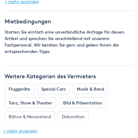
+ mehr anzeigen
Betreuung: Das Modul ist mit GERRIT - Betreuungspersonal
oder zum
Selbstbetrieb buchbar.
Mietbedingungen
Der Preis versteht sich ohne Betreuungsperson, zzgl. Mwst. und
Starten Sie einfach eine unverbindliche Anfrage für diesen
zzgl. Fahrtkosten ab / bis Fulda
Artikel und sprechen Sie anschließend mit unserem
Fachpersonal. Wir beraten Sie gern und geben Ihnen die
Suchen Sie noch mehr für Ihr Event ?
entsprechenden Tipps.
Klicken Sie einfach rechts oberhalb der "Standortwahl" auf
den blauen Link "Alle Artikel des Vermieters", oder starten eine
Weitere Kategorien des Vermieters
unverbindliche Anfrage.
Fluggeräte
Special Cars
Musik & Band
Tanz, Show & Theater
Bild & Präsentation
Bühne & Messestand
Dekoration
Eventmodule & Attraktionen
Gastronomie & Bar
+ mehr anzeigen