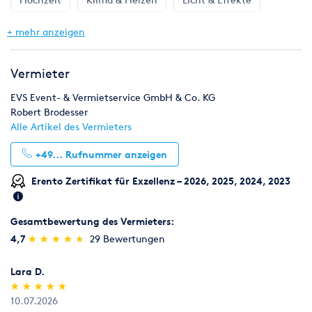
Wunschzeitpunkt.
Full Service durch uns.
Möbel
Zelte & Zeltsysteme
+ mehr anzeigen
Wählen Sie für Ihre einzigartige und erfolgreiche
Veranstaltung ein individuelles Erfolgskonzept aus über 350
Eventmodulen und Attraktionen. Alle Geräte sind gepflegt und
Vermieter
gewartet, sowie nach DIN Normen überprüft und vor allem:
EVS Event- & Vermietservice GmbH & Co. KG
aus unserem eignen Lager.
Robert Brodesser
Alle Artikel des Vermieters
Rufen Sie uns jetzt an oder schreiben Sie uns über diese
Plattform eine Mail.
+49...
Rufnummer anzeigen
Erento Zertifikat für Exzellenz – 2026, 2025, 2024, 2023
Gesamtbewertung des Vermieters:
(*)
(*)
(*)
(*)
(*)
4,7
★
★
★
★
★
★
★
★
★
★
29 Bewertungen
Lara D.
(*)
(*)
(*)
(*)
(*)
★
★
★
★
★
★
★
★
★
★
10.07.2026