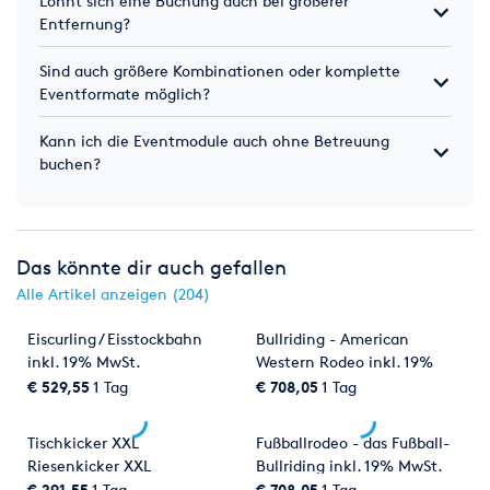
Lohnt sich eine Buchung auch bei größerer
Entfernung?
Sind auch größere Kombinationen oder komplette
Eventformate möglich?
Kann ich die Eventmodule auch ohne Betreuung
buchen?
Das könnte dir auch gefallen
Alle Artikel anzeigen (204)
Eiscurling / Eisstockbahn
Bullriding - American
inkl. 19% MwSt.
Western Rodeo inkl. 19%
MwSt.
€ 529,55
1 Tag
€ 708,05
1 Tag
Tischkicker XXL
Fußballrodeo - das Fußball-
Riesenkicker XXL
Bullriding inkl. 19% MwSt.
€ 291,55
1 Tag
€ 708,05
1 Tag