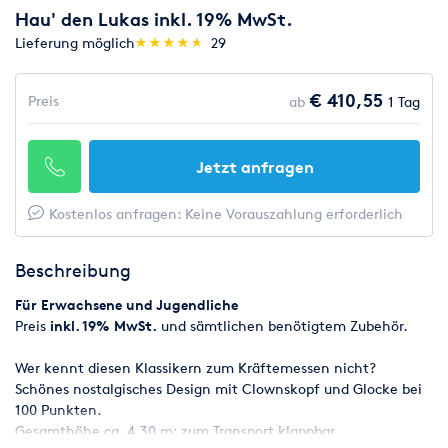
Hau' den Lukas inkl. 19% MwSt.
(*)
(*)
(*)
(*)
(*)
Lieferung möglich
★
★
★
★
★
★
★
★
★
★
29
€ 410,55
Preis
ab
1 Tag
Jetzt anfragen
Kostenlos anfragen: Keine Vorauszahlung erforderlich
Beschreibung
Für Erwachsene und Jugendliche
Preis
inkl. 19% MwSt.
und sämtlichen benötigtem Zubehör.
Wer kennt diesen Klassikern zum Kräftemessen nicht?
Schönes nostalgisches Design mit Clownskopf und Glocke bei
100 Punkten.
Gesamthöhe ca. 4,30 m; zum Transport klappbar.