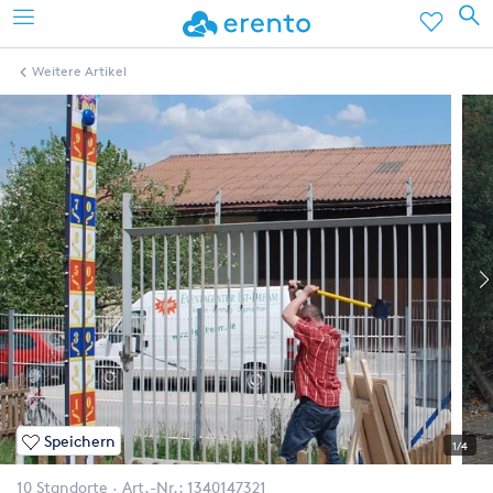
Weitere Artikel
Speichern
1/4
10 Standorte
Art.-Nr.:
1340147321