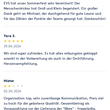
EVS hat unser Sommerfest sehr bereichert! Der
Menschenkicker hat Groß und Klein begeistert. Ein großer
Dank geht an Michael, der durchgehend für gute Laune und
für das Zählen der Punkte der Teams gesorgt hat. Dankeschön!
Yara S.
(*)
(*)
(*)
(*)
(*)
★
★
★
★
★
★
★
★
★
★
29.06.2026
Wir sind super zufrieden. Es hat alles reibungslos geklappt
sowohl in der Vorbereitung als auch in der Drchführung.
Herzensempfehlung.
Mieter
(*)
(*)
( )
( )
( )
★
★
★
★
★
★
★
★
★
★
02.06.2026
Organisation top, sehr zuverlässige Kommunikation, Preis viel
zu hoch für die gebotene Qualität. Gesamtbetrag als
Vorauszahlung vor der Lieferung der "Ware" - fragwürdig.