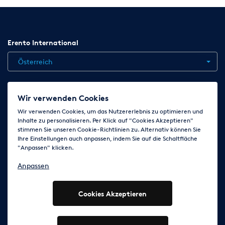
Erento International
Österreich
Jobs
Kontakt
News
Hilfe
Datenschutzerklärung
Wir verwenden Cookies
AGB
Impressum
Cookie-Einstellungen ändern
Wir verwenden Cookies, um das Nutzererlebnis zu optimieren und
Inhalte zu personalisieren. Per Klick auf "Cookies Akzeptieren"
stimmen Sie unseren Cookie-Richtlinien zu. Alternativ können Sie
Ihre Einstellungen auch anpassen, indem Sie auf die Schaltfläche
Folge uns auf
"Anpassen" klicken.
Anpassen
Cookies Akzeptieren
© 2003 - 2026 Erento Campanda GmbH - Alle Rechte
vorbehalten