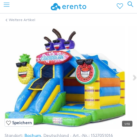
Weitere Artikel
Speichern
1/10
Standort:
Bochum
,
Deutschland
Art.-Nr.:
1527051016