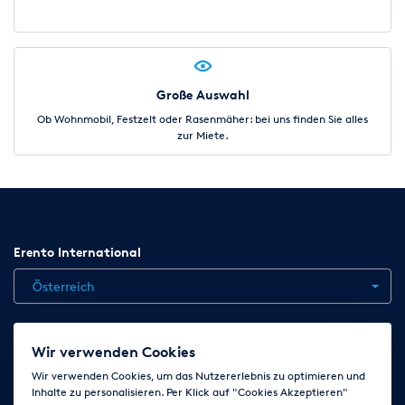
Große Auswahl
Ob Wohnmobil, Festzelt oder Rasenmäher: bei uns finden Sie alles
zur Miete.
Erento International
Österreich
Jobs
Kontakt
News
Hilfe
Datenschutzerklärung
Wir verwenden Cookies
AGB
Impressum
Cookie-Einstellungen ändern
Wir verwenden Cookies, um das Nutzererlebnis zu optimieren und
Inhalte zu personalisieren. Per Klick auf "Cookies Akzeptieren"