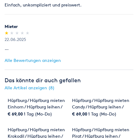
Einfach, unkompliziert und preiswert.
Direkt buchen auf: www.wekaland.de/jetzt-buchen
Mieter
(*)
( )
( )
( )
( )
★
★
★
★
★
★
★
★
★
★
22.06.2025
…
Alle Bewertungen anzeigen
Das könnte dir auch gefallen
Alle Artikel anzeigen (8)
Hüpfburg / Hüpfburg mieten
Hüpfburg / Hüpfburg mieten
Einhorn / Hüpfburg leihen /
Candy / Hüpfburg leihen /
Hüpfburgen uvm.
Hüpfburgen uvm.
€ 69,00
1 Tag (Mo-Do)
€ 69,00
1 Tag (Mo-Do)
Hüpfburg / Hüpfburg mieten
Hüpfburg / Hüpfburg mieten
Krokodil / Hüpfburg leihen /
Pirat / Hüpfburg leihen /