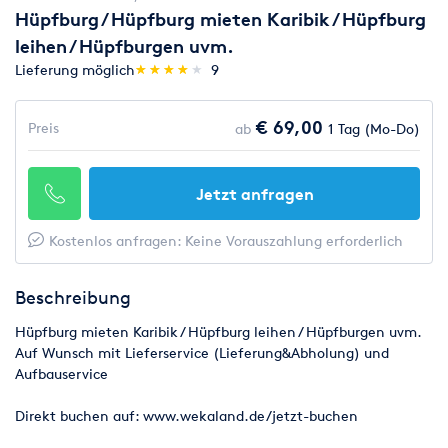
Hüpfburg / Hüpfburg mieten Karibik / Hüpfburg
leihen / Hüpfburgen uvm.
(*)
(*)
(*)
(*)
(*)
Lieferung möglich
★
★
★
★
★
★
★
★
★
★
9
€ 69,00
Preis
ab
1 Tag (Mo-Do)
Jetzt anfragen
Kostenlos anfragen: Keine Vorauszahlung erforderlich
Beschreibung
Hüpfburg mieten Karibik / Hüpfburg leihen / Hüpfburgen uvm.
Auf Wunsch mit Lieferservice (Lieferung&Abholung) und
Aufbauservice
Direkt buchen auf: www.wekaland.de/jetzt-buchen