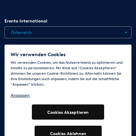
Partnerfirmen, so gelten die
jeweiligen AGB´s der beteiligten Firmen für die jeweiligen
Dienstleistungen
oder Veranstaltungsmietsachen welche von den Firmen
Erento International
gestellt werden.
Österreich
18. Den Mitarbeitern der Firma MFV wird eingeräumt, unter
bestimmten
Umständen (z. B. drohende Beschädigung durch
Jobs
Kontakt
News
Hilfe
Datenschutzerklärung
Wir verwenden Cookies
Fremdeinwirkung) die
AGB
Impressum
Cookie-Einstellungen ändern
Wir verwenden Cookies, um das Nutzererlebnis zu optimieren und
Veranstaltung bzw. die Mietzeit abzubrechen.
Inhalte zu personalisieren. Per Klick auf "Cookies Akzeptieren"
stimmen Sie unseren Cookie-Richtlinien zu. Alternativ können Sie
19. Besondere Vereinbarungen können schriftlich fixiert
Ihre Einstellungen auch anpassen, indem Sie auf die Schaltfläche
Folge uns auf
werden.
"Anpassen" klicken.
Anpassen
20. Als Gerichtsstand wird Friedberg/Hessen vereinbart.
Cookies Akzeptieren
© 2003 - 2026 Erento Campanda GmbH - Alle Rechte
vorbehalten
Ausgewiesene Marken gehören den jeweiligen Eigentümern.
Cookies Ablehnen