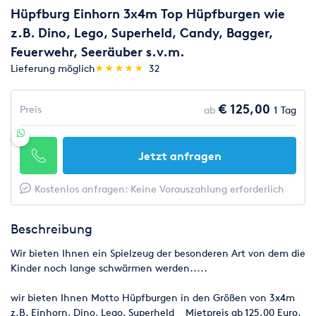
Hüpfburg Einhorn 3x4m Top Hüpfburgen wie
z.B. Dino, Lego, Superheld, Candy, Bagger,
Feuerwehr, Seeräuber s.v.m.
(*)
(*)
(*)
(*)
(*)
Lieferung möglich
★
★
★
★
★
★
★
★
★
★
32
€ 125,00
Preis
ab
1 Tag
Jetzt anfragen
Kostenlos anfragen: Keine Vorauszahlung erforderlich
Beschreibung
Wir bieten Ihnen ein Spielzeug der besonderen Art von dem die
Kinder noch lange schwärmen werden.....
wir bieten Ihnen Motto Hüpfburgen in den Größen von 3x4m
z.B. Einhorn, Dino, Lego, Superheld Mietpreis ab 125,00 Euro.