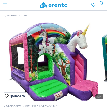
Weitere Artikel
Speichern
1/14
2 Standorte
Art.-Nr.:
1642397007