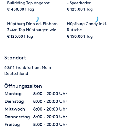
am letzten Tage vor Beginn der vereinbarten Mietzeit
Bullriding Top Angebot
- Speedradar
zurücktritt, wird der Mietzins
€ 450,00
1 Tag
€ 125,00
1 Tag
zu 100% fällig.
Hüpfburg Dino od. Einhorn
Hüpfburg Candy inkl.
8. Die Lieferung erfolgt ab unserem Lager (Niddatal).
3x4m Top Hüpfburgen wie
Rutsche
z.B. Lego, Superheld, Candy,
€ 125,00
1 Tag
€ 150,00
1 Tag
9. Die Preise der Firma MFV gelten in €. Druckfehler, Irrtum und
Bagger, Feuerwehr,
Preisänderungen
Seeräuber s.v.m.
sind vorbehalten. Die Preise verstehen sich ab unserem Lager.
Die Kosten für
Standort
den Transport sowie den Auf- und Abbau gehen zu Lasten des
Kunden, falls
60311
Frankfurt am Main
nichts anderes vorher schriftlich vereinbart wurde.
Deutschland
Öffnungszeiten
10. Die empfangenen Mietgegenstände sind nicht versichert.
Montag
8:00 - 20:00 Uhr
11. Bei entstandenen Schäden am Veranstaltungsort, die durch
Dienstag
8:00 - 20:00 Uhr
den Kunden oder
Mittwoch
8:00 - 20:00 Uhr
seine Gäste verursacht wurden übernimmt die Firma MFV
keine Haftung.
Donnerstag
8:00 - 20:00 Uhr
Freitag
8:00 - 20:00 Uhr
12. Bei der Miete von Geräten mit unserem Personal hat der