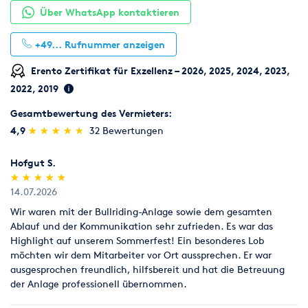
Leistung, rechtsgültig. Ein Rücktritt vom Vertrag ist nur
Über WhatsApp kontaktieren
schriftlich und im Rahmen
der Stornierungsfristen möglich.
+49...
Rufnummer anzeigen
4. Die Berichtigung von Druckfehlern und Irrtümern behalten
Erento Zertifikat für Exzellenz – 2026, 2025, 2024, 2023,
wir uns vor.
2022, 2019
Gesamtbewertung des Vermieters:
5. Die Mietzeit beginnt mit dem Tage der Auslieferung und
endet mit dem Tage
(*)
(*)
(*)
(*)
(*)
4,9
★
★
★
★
★
★
★
★
★
★
32 Bewertungen
der Rückgabe an unserem Lager.
Hofgut S.
6. Der Kunde muss den Vermieter über den beabsichtigten
(*)
(*)
(*)
(*)
(*)
★
★
★
★
★
★
★
★
★
★
Verwendungszweck
14.07.2026
informieren. Der Kunde ist verpflichtet, sich bei Übernahme
Wir waren mit der Bullriding-Anlage sowie dem gesamten
oder vor
Ablauf und der Kommunikation sehr zufrieden. Es war das
Inbetriebnahme der Geräte von dem einwandfreiem Zustand,
Highlight auf unserem Sommerfest! Ein besonderes Lob
und dessen
möchten wir dem Mitarbeiter vor Ort aussprechen. Er war
Vollständigkeit zu überzeugen. Die Übernahme der Geräte gilt
ausgesprochen freundlich, hilfsbereit und hat die Betreuung
als Bestätigung
der Anlage professionell übernommen.
der Funktionstüchtigkeit u. v. vertragsgemäßen Gebrauch
geeigneten Zustand.