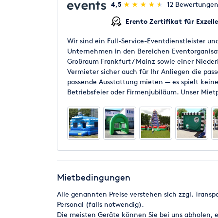
(*)
(*)
(*)
(*)
(*)
4,5
★
★
★
★
★
★
★
★
★
★
12 Bewertunge
Erento Zertifikat für Exzell
Wir sind ein Full-Service-Eventdienstleister 
Unternehmen in den Bereichen Eventorganisat
Großraum Frankfurt / Mainz sowie einer Niederl
Vermieter sicher auch für Ihr Anliegen die pas
passende Ausstattung mieten — es spielt keine
Betriebsfeier oder Firmenjubiläum. Unser Mie
Aktionsmodule beinhaltet, hält mit Sicherheit 
Anlass!
Mietbedingungen
Alle genannten Preise verstehen sich zzgl. Trans
Personal (falls notwendig).
Die meisten Geräte können Sie bei uns abholen, 