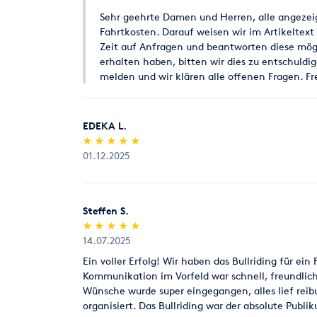
Sehr geehrte Damen und Herren, alle angezeigt
Fahrtkosten. Darauf weisen wir im Artikeltext
Zeit auf Anfragen und beantworten diese mögl
erhalten haben, bitten wir dies zu entschuldi
melden und wir klären alle offenen Fragen. Fr
EDEKA L.
(*)
(*)
(*)
(*)
(*)
★
★
★
★
★
★
★
★
★
★
01.12.2025
Steffen S.
(*)
(*)
(*)
(*)
(*)
★
★
★
★
★
★
★
★
★
★
14.07.2025
Ein voller Erfolg! Wir haben das Bullriding für ein
Kommunikation im Vorfeld war schnell, freundlich 
Wünsche wurde super eingegangen, alles lief rei
organisiert. Das Bullriding war der absolute Publ