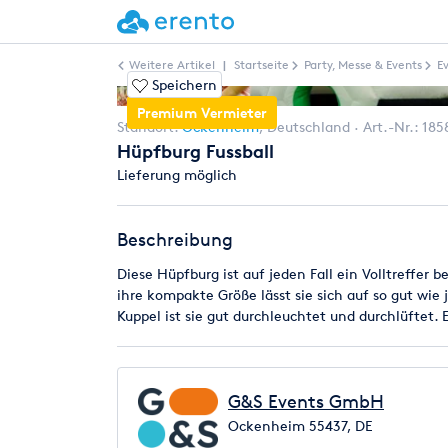
Weitere Artikel
|
Startseite
Party, Messe & Events
E
Speichern
Premium Vermieter
Standort:
Ockenheim
,
Deutschland
Art.-Nr.:
185
Hüpfburg Fussball
Lieferung möglich
Beschreibung
Diese Hüpfburg ist auf jeden Fall ein Volltreffer
ihre kompakte Größe lässt sie sich auf so gut wie 
Kuppel ist sie gut durchleuchtet und durchlüftet. E
G&S Events GmbH
Ockenheim 55437, DE