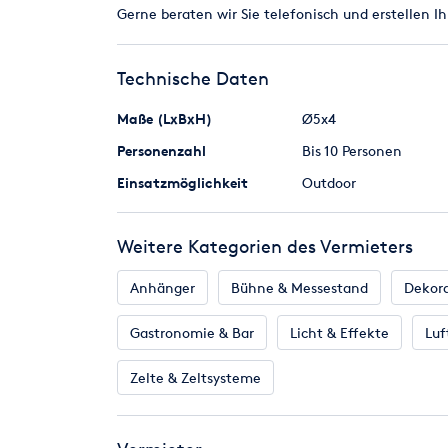
Gerne beraten wir Sie telefonisch und erstellen I
Technische Daten
Maße (LxBxH)
Ø5x4
Personenzahl
Bis 10 Personen
Einsatzmöglichkeit
Outdoor
Weitere Kategorien des Vermieters
Anhänger
Bühne & Messestand
Dekor
Gastronomie & Bar
Licht & Effekte
Luf
Zelte & Zeltsysteme