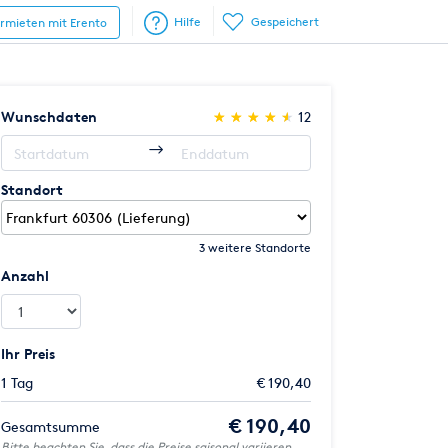
Hilfe
Gespeichert
ermieten mit Erento
(*)
(*)
(*)
(*)
(*)
Wunschdaten
★
★
★
★
★
★
★
★
★
★
12
Standort
3 weitere Standorte
Anzahl
Ihr Preis
1 Tag
€ 190,40
€ 190,40
Gesamtsumme
Bitte beachten Sie, dass die Preise saisonal variieren