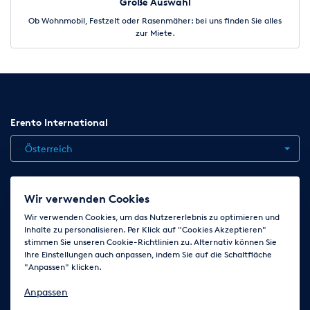
Große Auswahl
Ob Wohnmobil, Festzelt oder Rasenmäher: bei uns finden Sie alles
zur Miete.
Erento International
Österreich
Jobs
Kontakt
News
Hilfe
Datenschutzerklärung
Wir verwenden Cookies
AGB
Impressum
Cookie-Einstellungen ändern
Wir verwenden Cookies, um das Nutzererlebnis zu optimieren und
Inhalte zu personalisieren. Per Klick auf "Cookies Akzeptieren"
stimmen Sie unseren Cookie-Richtlinien zu. Alternativ können Sie
Ihre Einstellungen auch anpassen, indem Sie auf die Schaltfläche
Folge uns auf
"Anpassen" klicken.
Anpassen