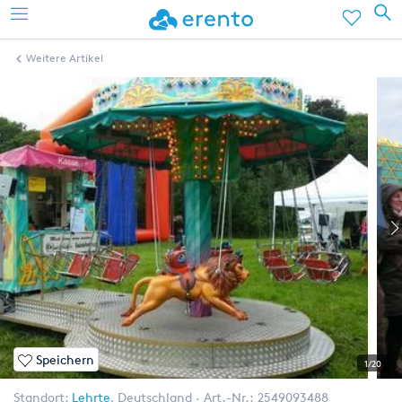
Weitere Artikel
Speichern
1/20
Standort:
Lehrte
,
Deutschland
Art.-Nr.:
2549093488