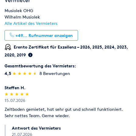
Vermieter
Musiolek OHG
Wilhelm Musiolek
Alle Artikel des Vermieters
+49...
Rufnummer anzeigen
Erento Zertifikat für Exzellenz – 2026, 2025, 2024, 2023,
2020, 2019
Gesamtbewertung des Vermieters:
(*)
(*)
(*)
(*)
(*)
4,5
★
★
★
★
★
★
★
★
★
★
8 Bewertungen
Steffen H.
(*)
(*)
(*)
(*)
(*)
★
★
★
★
★
★
★
★
★
★
15.07.2026
Zeltboden gemietet, hat sehr gut und schnell funktioniert.
Sehr nettes Team. Gerne wieder.
Antwort des Vermieters
21.07.2026