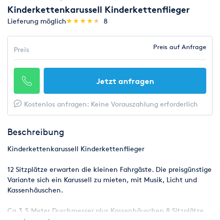
Kinderkettenkarussell Kinderkettenflieger
(*)
(*)
(*)
(*)
(*)
Lieferung möglich
★
★
★
★
★
★
★
★
★
★
8
Preis auf Anfrage
Preis
Jetzt anfragen
Kostenlos anfragen: Keine Vorauszahlung erforderlich
Beschreibung
Kinderkettenkarussell Kinderkettenflieger
12 Sitzplätze erwarten die kleinen Fahrgäste. Die preisgünstige
Variante sich ein Karussell zu mieten, mit Musik, Licht und
Kassenhäuschen.
Ca.3,5 Meter Durchmesser plus Kassenhäuschen 8 Sitzplätze