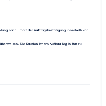
 Momente. Das Entenangeln ist ein zeitloser Klassiker,
ung nach Erhalt der Auftragsbestätigung innerhalb von
überweisen. Die Kaution ist am Aufbau Tag in Bar zu
 ein Angebot !
enötigen wir folgende Angaben: