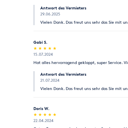
Wir bauen den Nostalgie Stand auch auf eigene R
Antwort des Vermieters
eine entsprechende Größe und Besucher aufkomme
29.06.2025
Stadtfeste, Kirmesplätze, Weihnachtsmärkte, Ver
Vielen Dank. Das freut uns sehr das Sie mit u
Gabi S.
(*)
(*)
(*)
(*)
(*)
★
★
★
★
★
★
★
★
★
★
15.07.2024
Hat alles hervorragend geklappt, super Service. V
Antwort des Vermieters
21.07.2024
Vielen Dank. Das freut uns sehr das Sie mit u
Doris W.
(*)
(*)
(*)
(*)
(*)
★
★
★
★
★
★
★
★
★
★
22.04.2024