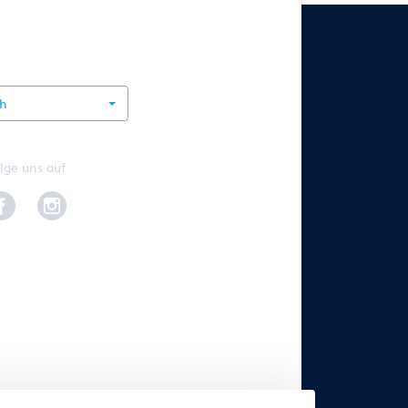
rnational
ch
lge uns auf