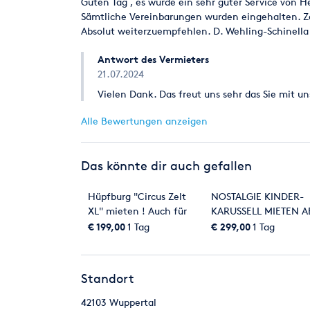
Guten Tag , es wurde ein sehr guter Service von He
Sämtliche Vereinbarungen wurden eingehalten. Zel
Absolut weiterzuempfehlen. D. Wehling-Schinella
Antwort des Vermieters
21.07.2024
Vielen Dank. Das freut uns sehr das Sie mit u
Alle Bewertungen anzeigen
Das könnte dir auch gefallen
Hüpfburg "Circus Zelt
NOSTALGIE KINDER-
XL" mieten ! Auch für
KARUSSELL MIETEN A
Erwachsene geeignet !
299 € ! Wir liefern in
€ 199,00
1 Tag
€ 299,00
1 Tag
ganz Nordrhein-
Westfalen an (
Alternative zur
Standort
Hüpfburg )
42103
Wuppertal