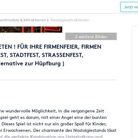
Jetzt v
ventmodule & Attraktionen
Nostalgieattraktionen
2 weitere Bilder
EN ! FÜR IHRE FIRMENFEIER, FIRMEN
ST, STADTFEST, STRASSENFEST,
rnative zur Hüpfburg )
ne wundervolle Möglichkeit, in die vergangene Zeit
piel geht es darum, mit einer Angel eine der bunten
ieses Spiel ist nicht nur ein großer Spaß für Kinder,
i Erwachsenen. Der charmante des Nostalgiestands lässt
et die perfekte Kombination aus Unterhaltung und