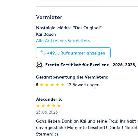
Datum der Veranstaltung:
Vermieter
Zeiten von wann bis wann:
Nostalgie-Märkte "Das Original"
Personenanzahl:
Kai Bauch
Alle Artikel des Vermieters
Emailadresse
+49...
Rufnummer anzeigen
Wir freuen uns auf Ihre Anfrage
Erento Zertifikat für Exzellenz – 2026, 2025
Achtung wir benötigen eine Vorlaufzeit von ca. 1 b
Gesamtbewertung des Vermieters:
Vermietung nur mit unserem Personal !
(*)
(*)
(*)
(*)
(*)
5
★
★
★
★
★
★
★
★
★
★
12 Bewertungen
Wir liefern NRW weit !!!
Egal ob Sie in Aachen, B
Essen, Hagen, Hamm, Gummersbach, Köln, Lippsta
Alexander S.
Schwerte, Siegen, Soest, Solingen, Velbert oder W
(*)
(*)
(*)
(*)
(*)
★
★
★
★
★
★
★
★
★
★
23.06.2025
Bitte Beachten:
Der Aufbau Ort muss frei zugängl
gegeben sein !
Ganz lieben Dank an Kai und seine Frau! Ihr habt
unvergessliche Momente beschert! Danke! Natürli
Eine Selbstabholung / Selbstrückgabe bieten wir
Sternen! ;)