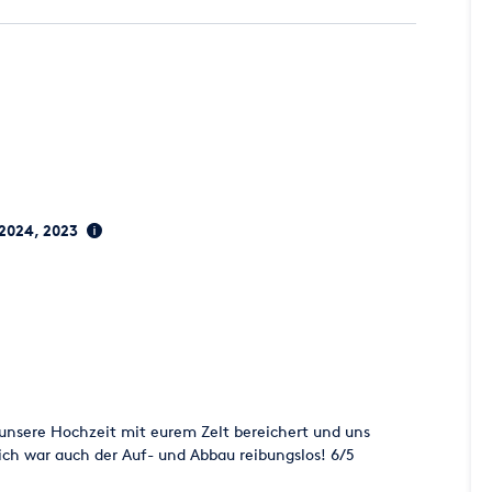
, 2024, 2023
is 2 Stunden !
ielefeld, Bochum, Bonn, Dortmund, Düsseldorf, Düren,
dt, Lüdenscheid, Münster, Neuss, Paderborn, Remscheid,
uppertal
uns ist kein Weg zu weit !!!
ich sein, Zufahrt bis zum unmittelbaren Aufbau Ort muss
 unsere Hochzeit mit eurem Zelt bereichert und uns
ch war auch der Auf- und Abbau reibungslos! 6/5
 nicht mehr an !