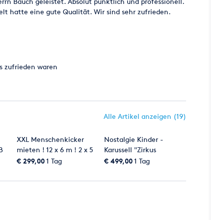
rrn Bauch geleistet. Absolut pünktlich und professionell.
t hatte eine gute Qualität. Wir sind sehr zufrieden.
ns zufrieden waren
Alle Artikel anzeigen (19)
XXL Menschenkicker
Nostalgie Kinder -
B
mieten ! 12 x 6 m ! 2 x 5
Karussell "Zirkus
Spieler ! ( Human Table
Zauber" mit 6 bis 9
€ 299,00
1 Tag
€ 499,00
1 Tag
Soccer )
Sitzplätze mieten