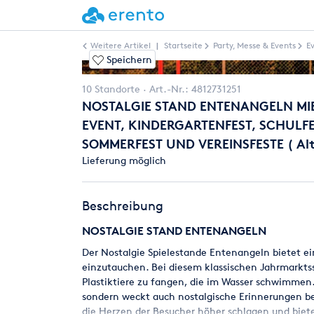
Weitere Artikel
|
Startseite
Party, Messe & Events
E
Speichern
10 Standorte
Art.-Nr.:
4812731251
NOSTALGIE STAND ENTENANGELN MIET
EVENT, KINDERGARTENFEST, SCHULFE
SOMMERFEST UND VEREINSFESTE ( Alte
Lieferung möglich
Beschreibung
NOSTALGIE STAND ENTENANGELN
Der Nostalgie Spielestande Entenangeln bietet ei
einzutauchen. Bei diesem klassischen Jahrmarktss
Plastiktiere zu fangen, die im Wasser schwimmen. D
sondern weckt auch nostalgische Erinnerungen be
die Herzen der Besucher höher schlagen und biet