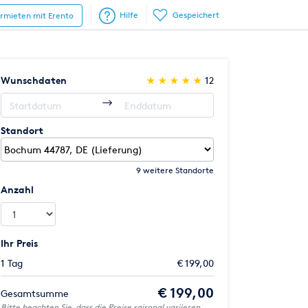
Hilfe
Gespeichert
ermieten mit Erento
(*)
(*)
(*)
(*)
(*)
Wunschdaten
★
★
★
★
★
★
★
★
★
★
12
Standort
9 weitere Standorte
Anzahl
Ihr Preis
1 Tag
€ 199,00
€ 199,00
Gesamtsumme
Bitte beachten Sie, dass die Preise saisonal variieren