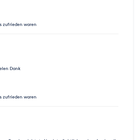
echnung auf ! Voraussetzung: Die Veranstaltung muss
n haben ! ( z.B. Schützenfeste, Straßenfeste,
kaufsoffene Sonntage usw. )
ns zufrieden waren
ielen Dank
ns zufrieden waren