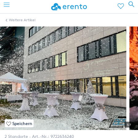
Weitere Artikel
Speichern
1/7
2 Standorte
Art.-Nr.:
9722636240