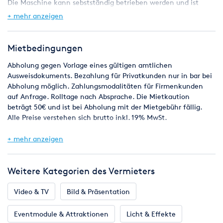
Die Maschine kann sebstständig betrieben werden und ist
einfach in der Handhabung. Die Größe der einzelnen
+ mehr anzeigen
Schneeflocken kann stufenlos eingestellt werden, ebenso die
Ausstoßweite.
Mietbedingungen
Lieferung ohne Snow-Fluid.
Eine Füllung (5l) Snow-Fluid: 35 Euro.
Abholung gegen Vorlage eines gültigen amtlichen
Jeder weitere Kanister auf Kommission für 35 Euro Pfand. Die
Ausweisdokuments. Bezahlung für Privatkunden nur in bar bei
Maschine darf nur mit unserem Snow-Fluid betrieben werden.
Abholung möglich. Zahlungsmodalitäten für Firmenkunden
auf Anfrage. Rolltage nach Absprache. Die Mietkaution
Ein 5l-Kanister hält je nach ausgetoßener Menge circa 30-90
beträgt 50€ und ist bei Abholung mit der Mietgebühr fällig.
Minuten.
Alle Preise verstehen sich brutto inkl. 19% MwSt.
Bei winterlichen Temperaturen unter 0 Grad Celsius: Maschine
+ mehr anzeigen
vor Betrieb warm lagern, da das Fluid gefrieren kann.
Schneemaschine erst direkt vor Benutzung ins Freie stellen
und laufen lassen, damit das Fluid in den Schläuchen nicht
Weitere Kategorien des Vermieters
gefriert.
Video & TV
Bild & Präsentation
Es sind 10 Schneemaschinen vorhanden.
BPS Eventtechnik
Eventmodule & Attraktionen
Licht & Effekte
Patrik Schwoebel e.K.