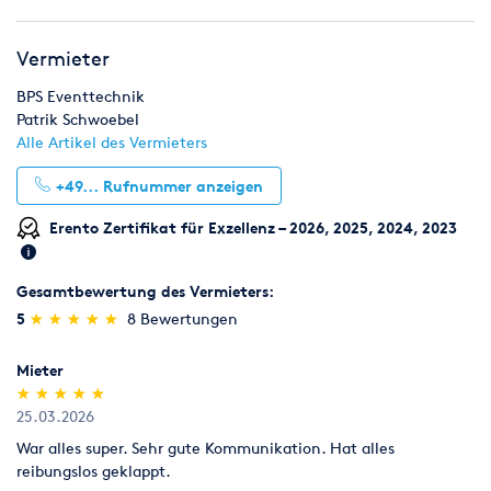
Am Löken 46
DE-40885 Ratingen
Vermieter
Umsatzsteuer-Identifikationsnummer: DE815476667
Registerblatt: HRA 25532
BPS Eventtechnik
Registergericht: Amtsgericht Düsseldorf
Patrik Schwoebel
Vertretungsberechtigte: Herr Patrik Schwoebel
Alle Artikel des Vermieters
+49...
Rufnummer anzeigen
Erento Zertifikat für Exzellenz – 2026, 2025, 2024, 2023
Gesamtbewertung des Vermieters:
(*)
(*)
(*)
(*)
(*)
5
★
★
★
★
★
★
★
★
★
★
8 Bewertungen
Mieter
(*)
(*)
(*)
(*)
(*)
★
★
★
★
★
★
★
★
★
★
25.03.2026
War alles super. Sehr gute Kommunikation. Hat alles
reibungslos geklappt.