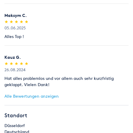
Maksym C.
(*)
(*)
(*)
(*)
(*)
★
★
★
★
★
★
★
★
★
★
05.06.2025
Alles Top !
Kauz G.
(*)
(*)
(*)
(*)
(*)
★
★
★
★
★
★
★
★
★
★
26.08.2024
Hat alles problemlos und vor allem auch sehr kurzfristig
geklappt. Vielen Dank!
Alle Bewertungen anzeigen
Standort
Düsseldorf
Deutschland