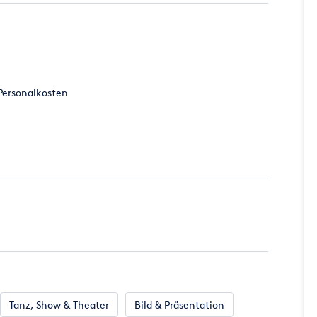
Personalkosten
cht möglich
Personalkosten
n:
sten (werden individuell berechnet)
l. Hotelkosten(werden individuell berechnet)
dividuell kalkuliertes Angebot
Tanz, Show & Theater
Bild & Präsentation