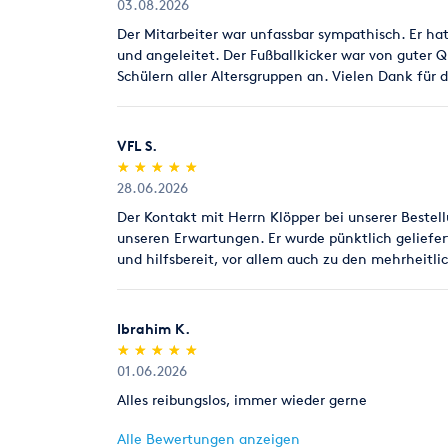
03.08.2026
Der Mitarbeiter war unfassbar sympathisch. Er ha
und angeleitet. Der Fußballkicker war von guter 
Schülern aller Altersgruppen an. Vielen Dank für d
VFL S.
(*)
(*)
(*)
(*)
(*)
★
★
★
★
★
★
★
★
★
★
28.06.2026
Der Kontakt mit Herrn Klöpper bei unserer Beste
unseren Erwartungen. Er wurde pünktlich geliefe
und hilfsbereit, vor allem auch zu den mehrheitli
Ibrahim K.
(*)
(*)
(*)
(*)
(*)
★
★
★
★
★
★
★
★
★
★
01.06.2026
Alles reibungslos, immer wieder gerne
Alle Bewertungen anzeigen