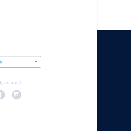
rnational
ch
lge uns auf