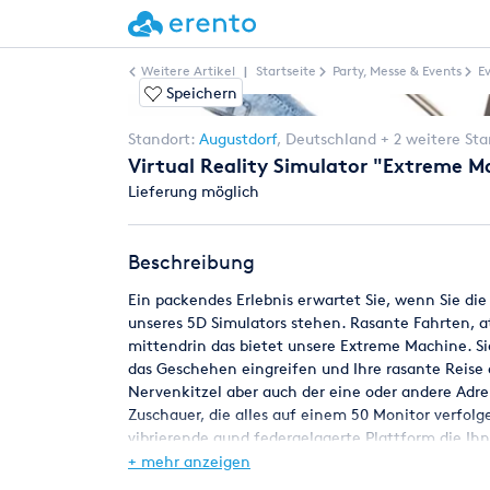
Weitere Artikel
|
Startseite
Party, Messe & Events
E
Speichern
Standort:
Augustdorf
,
Deutschland
+ 2 weitere St
Virtual Reality Simulator "Extreme M
Lieferung möglich
Beschreibung
Ein packendes Erlebnis erwartet Sie, wenn Sie die
unseres 5D Simulators stehen. Rasante Fahrten, 
mittendrin das bietet unsere Extreme Machine. Si
das Geschehen eingreifen und Ihre rasante Reise d
Nervenkitzel aber auch der eine oder andere Adre
Zuschauer, die alles auf einem 50 Monitor verfolg
vibrierende aund federgelagerte Plattform die Ih
die virtuellen Welten eintauchen. Probieren Sie d
+ mehr anzeigen
Ihre nächste Veranstaltung.