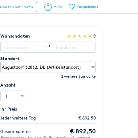
Hilfe
Gespeichert
ermieten mit Erento
(*)
(*)
(*)
(*)
(*)
Wunschdaten
★
★
★
★
★
★
★
★
★
★
9
Standort
2 weitere Standorte
Anzahl
Ihr Preis
Jeder weitere Tag
€ 892,50
€ 892,50
Gesamtsumme
Bitte beachten Sie, dass die Preise saisonal variieren