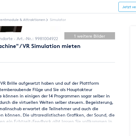
Jetzt v
ventmodule & Attraktionen
Simulator
1 weitere Bilder
andorte
Art.-Nr.:
9981004922
achine" / VR Simulation mieten
 VR Brille aufgesetzt haben und auf der Plattform
atemberaubende Flüge und Sie als Hauptakteur
e können in einigen der 14 Programmen sogar selber in
urch die virtuellen Welten selber steuern. Begeisterung,
nalinschub erwartet die Teilnehmer und auch die
en können. Die ultrarealistischen Grafiken, der Sound, die
nen ein Echtzeit-Feedback gibt lassen Sie vollkommen in
en 5d Simulator einfach mal aus und buchen Sie ihn für