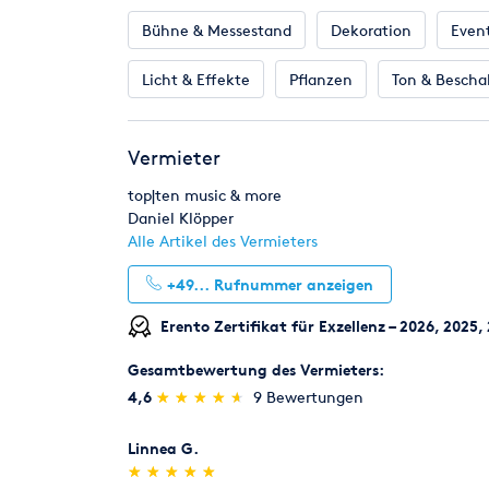
Bühne & Messestand
Dekoration
Even
Licht & Effekte
Pflanzen
Ton & Bescha
Vermieter
top|ten music & more
Daniel Klöpper
Alle Artikel des Vermieters
+49...
Rufnummer anzeigen
Erento Zertifikat für Exzellenz – 2026, 2025,
Gesamtbewertung des Vermieters:
(*)
(*)
(*)
(*)
(*)
4,6
★
★
★
★
★
★
★
★
★
★
9 Bewertungen
Linnea G.
(*)
(*)
(*)
(*)
(*)
★
★
★
★
★
★
★
★
★
★