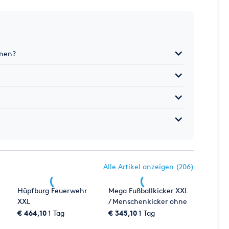
hnen?
Alle Artikel anzeigen (206)
Hüpfburg Feuerwehr
Mega Fußballkicker XXL
XXL
/ Menschenkicker ohne
Boden mieten in OWL
€ 464,10
1 Tag
€ 345,10
1 Tag