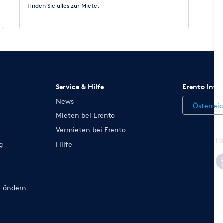
finden Sie alles zur Miete.
Service & Hilfe
Erento Inte
News
Österrei
Mieten bei Erento
Vermieten bei Erento
Fo
g
Hilfe
n ändern