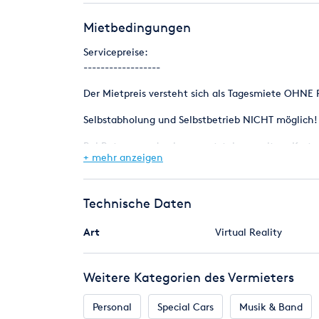
Der Mietpreis versteht sich als Tagesmiete OHNE 
Mietbedingungen
Platzbedarf: 1,5 x 2,5 x 2,25m
Servicepreise:
Strombedarf: 1 x 230 V / 16 A
------------------
Besonderheit: Vermietung nur indoor oder überda
Der Mietpreis versteht sich als Tagesmiete OHNE 
Selbstabholung und Selbstbetrieb NICHT möglich!
Bei Betreuung durch uns entstehen weitere Koste
+ mehr anzeigen
Zuzüglich Auf- und Abbaukosten und Betreuungsko
Zuzüglich Transport und Logistikkosten sowie evt
Technische Daten
Sie erhalten bei einer Anfrage ein genaues und in
Art
Virtual Reality
Weitere Kategorien des Vermieters
Personal
Special Cars
Musik & Band