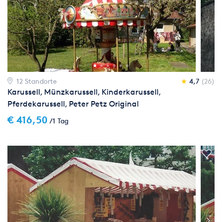
12 Standorte
★
4,7
(26)
Karussell, Münzkarussell, Kinderkarussell,
Pferdekarussell, Peter Petz Original
€ 416,50
/1 Tag