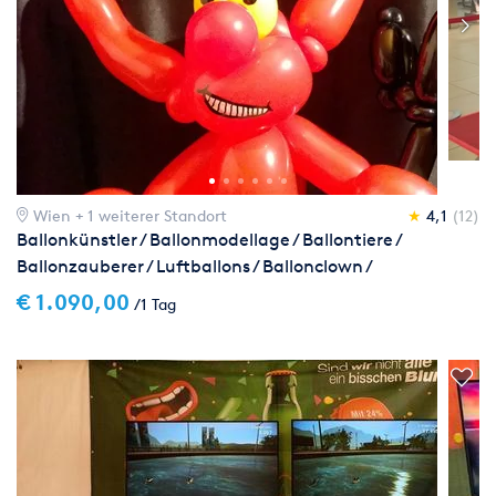
Wien
+ 1 weiterer Standort
★
4,1
(12)
Ballonkünstler / Ballonmodellage / Ballontiere /
Ballonzauberer / Luftballons / Ballonclown /
Luftballonfiguren - originelle und professionelle
€ 1.090,00
/1 Tag
Ballonmodellage auf TOP-Niveau zu bezahlbarem
Preis!