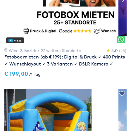
Video
Wien 2. Bezirk
+ 27 weitere Standorte
★
5,0
(26)
Fotobox mieten (ab € 199): Digital & Druck ✓ 400 Prints
✓ Wunschlayout ✓ 3 Varianten ✓ DSLR Kamera ✓
Aufbau in 5min ✓ Requisiten ✓ Top für Events
€ 199,00
/1 Tag