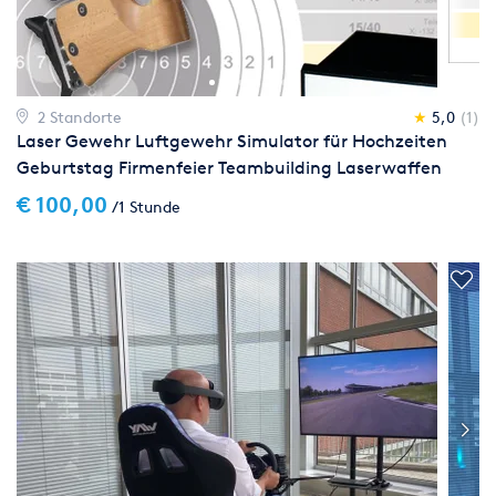
2 Standorte
★
5,0
(1)
Laser Gewehr Luftgewehr Simulator für Hochzeiten
Geburtstag Firmenfeier Teambuilding Laserwaffen
Event
€ 100,00
/1 Stunde