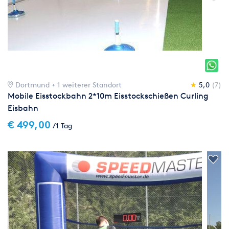
Dortmund
+ 1 weiterer Standort
★
5,0
(7)
Mobile Eisstockbahn 2*10m Eisstockschießen Curling
Eisbahn
€ 499,00
/1 Tag