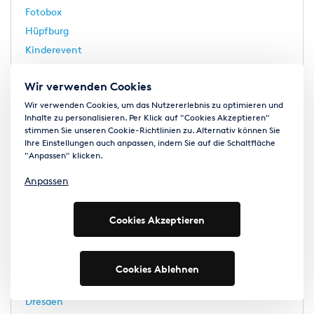
Fotobox
Hüpfburg
Kinderevent
Menschenkicker
Wir verwenden Cookies
Mobile Eisbahn
Wir verwenden Cookies, um das Nutzererlebnis zu optimieren und
Weitere
Inhalte zu personalisieren. Per Klick auf "Cookies Akzeptieren"
stimmen Sie unseren Cookie-Richtlinien zu. Alternativ können Sie
Ihre Einstellungen auch anpassen, indem Sie auf die Schaltfläche
"Anpassen" klicken.
Beliebte Städte
Anpassen
Berlin
Bielefeld
Cookies Akzeptieren
Bochum
Bonn
Bremen
Cookies Ablehnen
Dortmund
Dresden