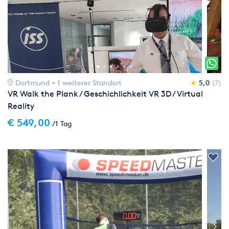
Dortmund
+ 1 weiterer Standort
★
5,0
(7)
VR Walk the Plank / Geschichlichkeit VR 3D / Virtual
Reality
€ 549,00
/1 Tag