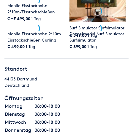
Mobile Eisstockbahn
2*10m/Eisstockschießen
Curling Eisbahn
CHF 499,00
1 Tag
Surf Simulator Surfsimulator
Mobile Eisstockbahn 2*10m
Doppelmodul Surf Simulator
€ 549,00
1 Tag
Eisstockschießen Curling
Surfsimulator
Eisbahn
€ 499,00
1 Tag
€ 899,00
1 Tag
Standort
44135
Dortmund
Deutschland
Öffnungszeiten
Montag
08:00-18:00
Dienstag
08:00-18:00
Mittwoch
08:00-18:00
Donnerstag
08:00-18:00