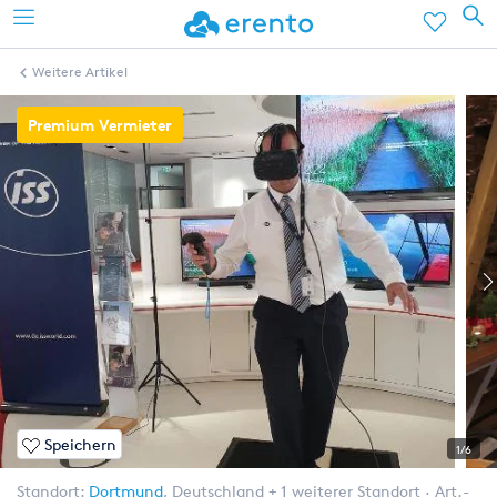
Weitere Artikel
Premium Vermieter
Speichern
1/6
Standort:
Dortmund
,
Deutschland
+ 1 weiterer Standort
Art.-