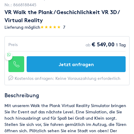
Nr.:
8668188445
VR Walk the Plank / Geschichlichkeit VR 3D /
Virtual Reality
(*)
(*)
(*)
(*)
(*)
Lieferung möglich
★
★
★
★
★
★
★
★
★
★
7
€ 549,00
Preis
ab
1 Tag
Jetzt anfragen
Kostenlos anfragen: Keine Vorauszahlung erforderlich
Beschreibung
Mit unserem Walk the Plank Virtual Reality Simulator bringen
Sie Ihr Event auf das nächste Level. Eine Simulation, die Sie
hoch hinausbringt und für Spaß bei Groß und Klein sorgt.
Stellen Sie sich vor, Sie fahren gemütlich im Aufzug, die Türen
öffnen sich. Plötzlich sehen Sie eine Stadt von oben! Der