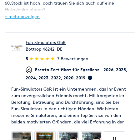
60.Stock ist hoch, doch trauen Sie sich auch auf eine
Holzplanke hinaus?
Für die Zuschauer bietet es ebenfalls ein spannendes Erlebnis.
+ mehr anzeigen
Beobachten Sie, wie ihre Kollegen im 60. Stock weiche Knie
bekommen und die Planke bezwingen. (Inkl 55 Zoll Monitor)
Das VR Erlebnis mit diesem Simulator ist besonders intensiv
und bringt Ihren Puls auf Touren
Fun Simulators GbR
Bottrop 46242, DE
Fragen Sie unverbindlich ein Individuelles Angebot für Sie an,
(*)
(*)
(*)
(*)
(*)
5
★
★
★
★
★
★
★
★
★
★
7 Bewertungen
wir beraten Sie gerne und besuchen Sie unsere Website für
weitere Simulatoren und Eventmodule. Der angegebene Preis
Erento Zertifikat für Exzellenz – 2026, 2025,
versteht sich als Tagespreis und ist ohne Lieferung, Auf-/Abbau
2024, 2023, 2022, 2020, 2019
und Betreuung.
Fun-Simulators GbR ist ein Unternehmen, das Ihr Event
- inklusive 55 Zoll Monitor für Zuschauer!
zum unvergesslichen Erlebnis macht. Mit kompetenter
Beratung, Betreuung und Durchführung, sind Sie bei
Optional
Fun-Simulators in den richtigen Händen. Wir bieten
moderne Simulatoren, und einen top Service von den
Branding nach Ihren Wünschen
beiden motivierten Gründern, die viel Erfahrung in der
Überdachung (Outdoor)
Eventbranche haben.
Heizpilz
Betreuung
11