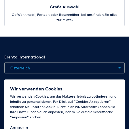
Große Auswahl
Ob Wohnmobil, Festzelt oder Rasenmäher: bei uns finden Sie alles
zur Miete.
Erento International
Österreich
Jobs
Kontakt
News
Hilfe
Datenschutzerklärung
Wir verwenden Cookies
AGB
Impressum
Cookie-Einstellungen ändern
Wir verwenden Cookies, um das Nutzererlebnis zu optimieren und
Inhalte zu personalisieren. Per Klick auf "Cookies Akzeptieren"
stimmen Sie unseren Cookie-Richtlinien zu. Alternativ können Sie
Ihre Einstellungen auch anpassen, indem Sie auf die Schaltfläche
Folge uns auf
"Anpassen" klicken.
Anpassen