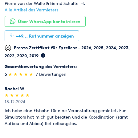
Pierre van der Walle & Bernd Schulte-H.
Alle Artikel des Vermieters
Über WhatsApp kontaktieren
+49...
Rufnummer anzeigen
Erento Zertifikat für Exzellenz – 2026, 2025, 2024, 2023,
2022, 2020, 2019
Gesamtbewertung des Vermieters:
(*)
(*)
(*)
(*)
(*)
5
★
★
★
★
★
★
★
★
★
★
7 Bewertungen
Rachel W.
(*)
(*)
(*)
(*)
(*)
★
★
★
★
★
★
★
★
★
★
18.12.2024
Ich habe eine Eisbahn für eine Veranstaltung gemietet. Fun
Simulators hat mich gut beraten und die Koordination (samt
Aufbau und Abbau) lief reibungslos.