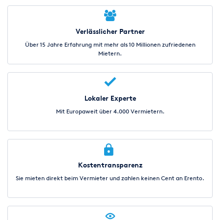
Essen
Frankfurt am Main
Genf
Graz
Verlässlicher Partner
Halle
Hamburg
Über 15 Jahre Erfahrung mit mehr als 10 Millionen zufriedenen
Hannover
Kassel
Mietern.
Kiel
Köln
Leipzig
München
Lokaler Experte
Münster
Nürnberg
Mit Europaweit über 4.000 Vermietern.
Salzburg
Stuttgart
Wien
Wuppertal
Zürich
Kostentransparenz
Sie mieten direkt beim Vermieter und zahlen keinen Cent an Erento.