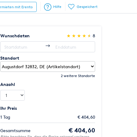
Hilfe
Gespeichert
ermieten mit Erento
(*)
(*)
(*)
(*)
(*)
Wunschdaten
★
★
★
★
★
★
★
★
★
★
8
Standort
2 weitere Standorte
Anzahl
Ihr Preis
1 Tag
€ 404,60
€ 404,60
Gesamtsumme
Bitte beachten Sie, dass die Preise saisonal variieren