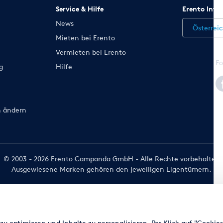
Service & Hilfe
Erento Inte
News
Österrei
Mieten bei Erento
Vermieten bei Erento
Fo
g
Hilfe
n ändern
© 2003 - 2026 Erento Campanda GmbH - Alle Rechte vorbehalten
Ausgewiesene Marken gehören den jeweiligen Eigentümern.
u optimieren und Inhalte zu personalisieren. Per Klick auf "Cookie