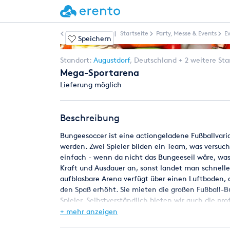
Weitere Artikel
|
Startseite
Party, Messe & Events
E
Speichern
Standort:
Augustdorf
,
Deutschland
+ 2 weitere St
Mega-Sportarena
Lieferung möglich
Beschreibung
Bungeesoccer ist eine actiongeladene Fußballvari
werden. Zwei Spieler bilden ein Team, was versuch
einfach - wenn da nicht das Bungeeseil wäre, wa
Kraft und Ausdauer an, sonst landet man schneller 
aufblasbare Arena verfügt über einen Luftboden, 
den Spaß erhöht. Sie mieten die großen Fußball
Spieler. Selbstverständlich bieten wir auch die p
+ mehr anzeigen
Beim Volleyball in der Sportarena kommt fast sch