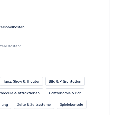
e Betreuung.
Personalkosten
nsgerät für Bungee-Soccer, Volleyball oder als Spielarena
tere Kosten:
sten (werden individuell berechnet)
l. Hotelkosten(werden individuell berechnet)
dividuell kalkuliertes Angebot
Tanz, Show & Theater
Bild & Präsentation
tmodule & Attraktionen
Gastronomie & Bar
llung
Zelte & Zeltsysteme
Spielekonsole