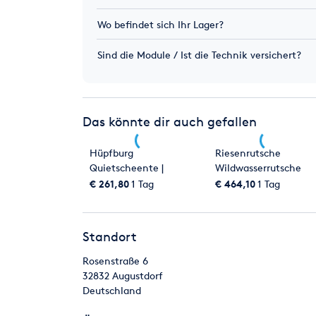
Wo befindet sich Ihr Lager?
Sind die Module / Ist die Technik versichert?
Das könnte dir auch gefallen
Hüpfburg
Riesenrutsche
Quietscheente |
Wildwasserrutsche
Luftburg Spielparadies
mieten
€ 261,80
1 Tag
€ 464,10
1 Tag
für Kinder
Standort
Rosenstraße 6
32832
Augustdorf
Deutschland