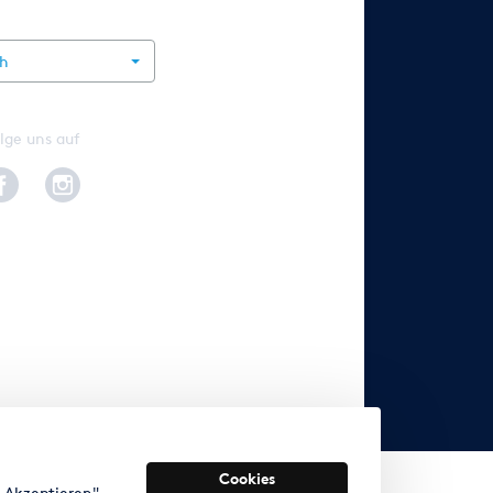
rnational
ch
lge uns auf
Cookies
s Akzeptieren"