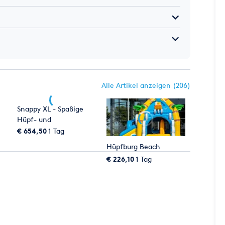
Alle Artikel anzeigen (206)
Snappy XL - Spaßige
Hüpf- und
Rutschaktionen mieten
€ 654,50
1 Tag
Hüpfburg Beach
€ 226,10
1 Tag