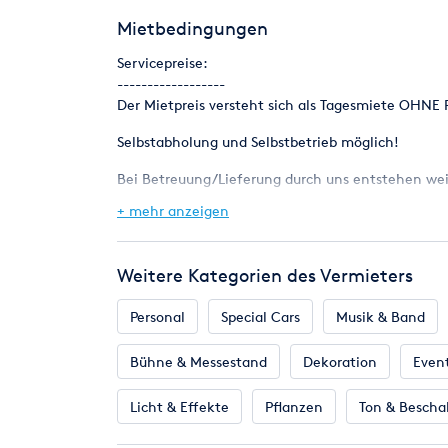
und angenehm mit.
Mietbedingungen
Der angegebene Mietpreis ist der Abholpreis ohn
Servicepreise:
------------------
Platzbedarf:12 x 6 x 5,5 Meter (L x B x H)
Der Mietpreis versteht sich als Tagesmiete OHNE 
Strombedarf: 1 x 230 V / 16 A
Besonderheit: Multifunktional nutzbares Attraktio
Selbstabholung und Selbstbetrieb möglich!
für Kids.
Bei Betreuung/Lieferung durch uns entstehen wei
+ mehr anzeigen
Zuzüglich Auf- und Abbaukosten und Betreuungsko
Zuzüglich Transport und Logistikkosten sowie evt
Weitere Kategorien des Vermieters
Sie erhalten bei einer Anfrage ein genaues und in
Personal
Special Cars
Musik & Band
Bühne & Messestand
Dekoration
Even
Licht & Effekte
Pflanzen
Ton & Bescha