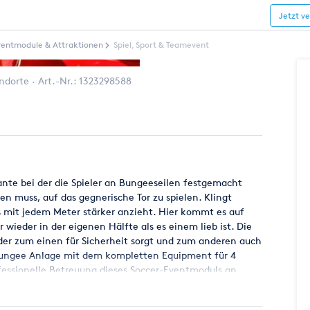
Jetzt v
ventmodule & Attraktionen
Spiel, Sport & Teamevent
andorte
Art.-Nr.:
1323298588
ante bei der die Spieler an Bungeeseilen festgemacht
en muss, auf das gegnerische Tor zu spielen. Klingt
s mit jedem Meter stärker anzieht. Hier kommt es auf
wieder in der eigenen Hälfte als es einem lieb ist. Die
der zum einen für Sicherheit sorgt und zum anderen auch
-Bungee Anlage mit dem kompletten Equipment für 4
rofessionelle Betreuung dieses Soccer-Eventmoduls an.
on Beach-Feeling auf, denn der Luftboden federt weich