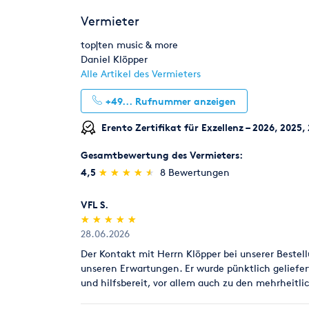
Vermieter
top|ten music & more
Daniel Klöpper
Alle Artikel des Vermieters
+49...
Rufnummer anzeigen
Erento Zertifikat für Exzellenz – 2026, 2025,
Gesamtbewertung des Vermieters:
(*)
(*)
(*)
(*)
(*)
4,5
★
★
★
★
★
★
★
★
★
★
8 Bewertungen
VFL S.
(*)
(*)
(*)
(*)
(*)
★
★
★
★
★
★
★
★
★
★
28.06.2026
Der Kontakt mit Herrn Klöpper bei unserer Beste
unseren Erwartungen. Er wurde pünktlich geliefe
und hilfsbereit, vor allem auch zu den mehrheitli